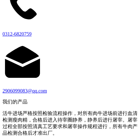
0312-6820759
2906099083@qq.com
我们的产品
活牛进场严格按照检验流程操作，对所有肉牛进场前进行血清
检测瘦肉精，合格后进入待宰圈静养，静养后进行屠宰。屠宰
过程全部按照清真工艺要求和屠宰操作规程进行，所有牛肉产
品检测合格后才准出厂。