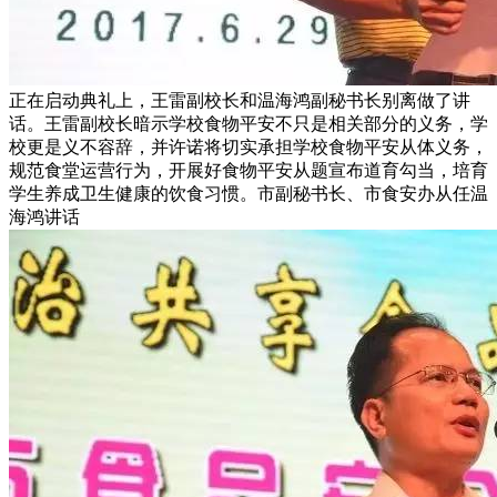
正在启动典礼上，王雷副校长和温海鸿副秘书长别离做了讲
话。王雷副校长暗示学校食物平安不只是相关部分的义务，学
校更是义不容辞，并许诺将切实承担学校食物平安从体义务，
规范食堂运营行为，开展好食物平安从题宣布道育勾当，培育
学生养成卫生健康的饮食习惯。市副秘书长、市食安办从任温
海鸿讲话