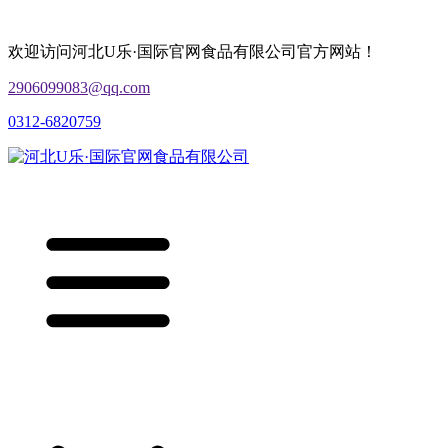
欢迎访问河北U乐·国际官网食品有限公司官方网站！
2906099083@qq.com
0312-6820759