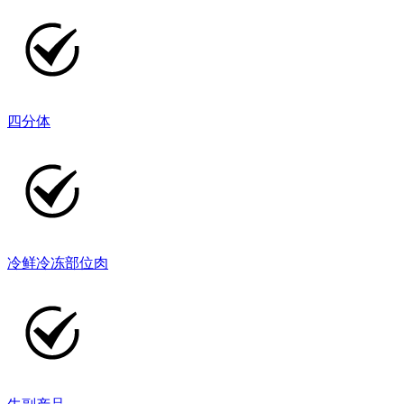
四分体
冷鲜冷冻部位肉