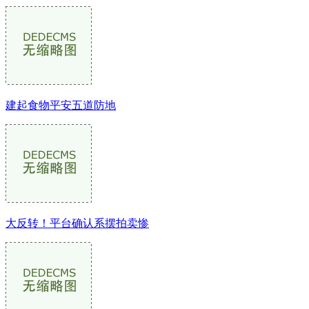
建起食物平安五道防地
大反转！平台确认系摆拍卖惨