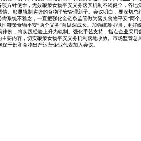
成各项方针使命，无效鞭策食物平安义务落实机制不竭健全，各地
国情、彰显轨制劣势的食物平安管理新子。会议明白，要深切总结
必需系统不雅念，一直把强化全链条监管做为落实食物平安“两个
以恒鞭策食物平安“两个义务”向纵深成长。加强统筹协调，更好
策律例，将实践经验上升为轨制。强化手艺支持，指点企业采用
效的主要内容，切实鞭策食物平安义务机制落地收效。市场监管总
包保干部和食物出产运营企业代表加入会议。