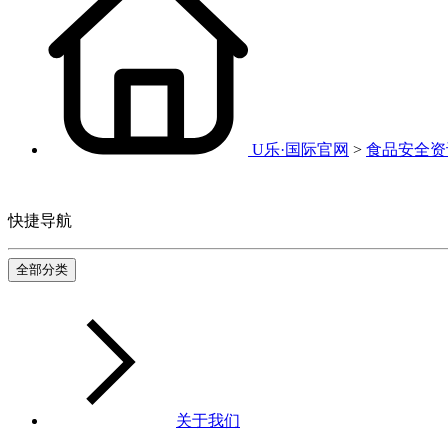
U乐·国际官网
>
食品安全资
快捷导航
全部分类
关于我们