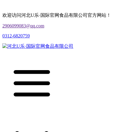
欢迎访问河北U乐·国际官网食品有限公司官方网站！
2906099083@qq.com
0312-6820759