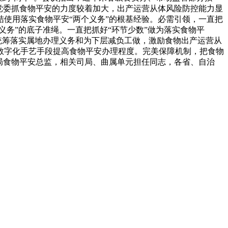
党委抓食物平安的力度较着加大，出产运营从体风险防控能力显
使用落实食物平安“两个义务”的根基经验。必需引领，一直把
义务”的底子准绳。一直把抓好“环节少数”做为落实食物平
统筹落实属地办理义务和为下层减负工做，激励食物出产运营从
数字化手艺手段提高食物平安办理程度。完美保障机制，把食物
局食物平安总监，相关司局、曲属单元担任同志，各省、自治