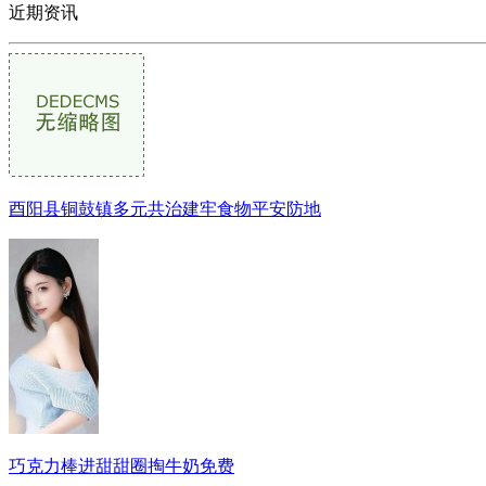
近期资讯
酉阳县铜鼓镇多元共治建牢食物平安防地
巧克力棒进甜甜圈掏牛奶免费