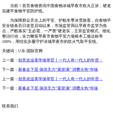
当前！首页食物资讯中国食物冰城早夜市炊火正浓，硬老
实建牢食物平安防护线。
为保障群众舌尖上的平安、护航冬季冰雪旅逛，自食物平
安全链条百日攻坚启动以来，市场监管局以早夜市监管为焦
点，严酷落实“五必需、一严禁”硬老实，立异监管模式、细化
整治行动，全力鞭策早夜市食物平安六项根本工做达标率
100%，用结实步履守护冰城早夜市的炊火气取平安线。
关键词：U乐·国际官网
上一篇：
创意农业美学保举官丨一代人有一代人的年货：
下一篇：
新春走下层 保供无力“菜篮满” 消费火热“年味
上一篇：
创意农业美学保举官丨一代人有一代人的年货：
下一篇：
新春走下层 保供无力“菜篮满” 消费火热“年味
联系我们