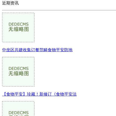
近期资讯
中坐区共建收集订餐范畴食物平安防地
【食物平安】珍藏！新修订《食物平安法