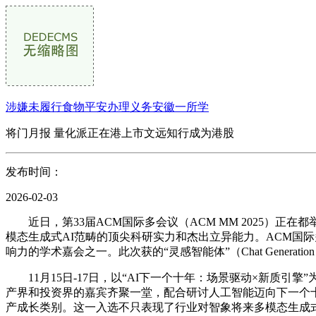
涉嫌未履行食物平安办理义务安徽一所学
将门月报 量化派正在港上市文远知行成为港股
发布时间：
2026-02-03
近日，第33届ACM国际多会议（ACM MM 2025）
模态生成式AI范畴的顶尖科研实力和杰出立异能力。ACM国
响力的学术嘉会之一。此次获的“灵感智能体”（Chat Gener
11月15日-17日，以“AI下一个十年：场景驱动×新质引
产界和投资界的嘉宾齐聚一堂，配合研讨人工智能迈向下一个十年的成长标
产成长类别。这一入选不只表现了行业对智象将来多模态生成式