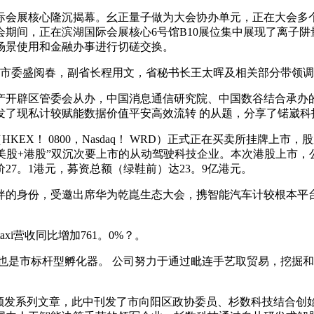
国际会展核心隆沉揭幕。幺正量子做为大会协办单元，正在大会
期间，正在滨湖国际会展核心6号馆B10展位集中展现了离子
场景使用和金融办事进行切磋交换。
市委盛阅春，副省长程用文，省秘书长王太晖及相关部分带领调
开辟区管委会从办，中国消息通信研究院、中国数谷结合承办的2
发了现私计较赋能数据价值平安高效流转 的从题，分享了锘崴科
X！ 0800，Nasdaq！ WRD）正式正在买卖所挂牌上市，股票
在“美股+港股”双沉次要上市的从动驾驶科技企业。本次港股上市
价27。1港元，募资总额（绿鞋前）达23。9亿港元。
的身份，受邀出席华为乾崑生态大会，携智能汽车计较根本平台C
xi营收同比增加761。0%？。
是市标杆型孵化器。 公司努力于通过毗连手艺取贸易，挖掘和
发系列文章，此中刊发了市向阳区政协委员、杉数科技结合创始