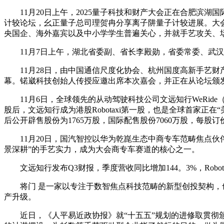
11月20日上午，2025量子科技和财产大会正在合肥滨湖
计较论坛，幺正量子总司理贺冉分享离子阱量子计较进展。大会
央国企、海外嘉宾以及中小学学生普遍关心，并就手艺攻关、
11月7日上午，湖北省委副、省长李殿勋，省委常委、武汉
11月28日，由中国通信尺度化协会、杭州国度高新手艺财产
幕。锘崴科技创始人传授应邀出席本次嘉会，并正在从论坛颁
11月6日，全球领先的从动驾驶科技公司文远知行WeRide（HKE
股后，文远知行成为港股Robotaxi第一股，也是全球首家正
后公开辟售股份为1765万股，国际配售股份7060万股，每股订
11月20日，国汽智控以华为乾崑生态中商专车范畴焦点伙伴
景深耕”的手艺实力，成为大会商专车赛道的核心之一。
文远知行发布Q3财报，季度营收同比增加144。3%，Robota
将门 是一家以专注于数智焦点科技范畴的新型创投契构，也
产升级。
近日，《人平易近政协报》就“十五五”规划的进修取贯彻颁