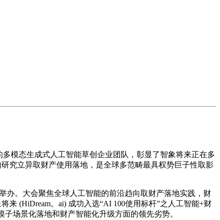
荣的多模态生成式人工智能草创企业团队，彰显了智象将来正在多
的研究立异取财产使用落地，是全球多范畴最具权势巨子性取影
心成功举办。大会聚焦全球人工智能的前沿趋向取财产落地实践，财
Dream。ai) 成功入选“AI 100使用标杆”之人工智能+财
大模子场景化落地和财产智能化升级方面的领先劣势。