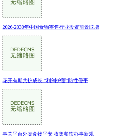
2026-2030年中国食物零售行业投资前景取增
花开有期共护成长 “利剑护蕾”防性侵平
事关平台外卖食物平安 收集餐饮办事新规