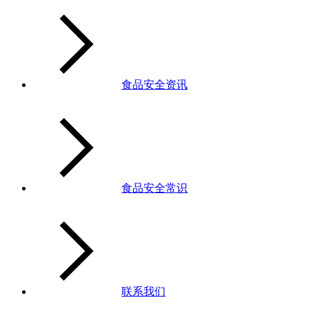
食品安全资讯
食品安全常识
联系我们