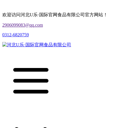
欢迎访问河北U乐·国际官网食品有限公司官方网站！
2906099083@qq.com
0312-6820759