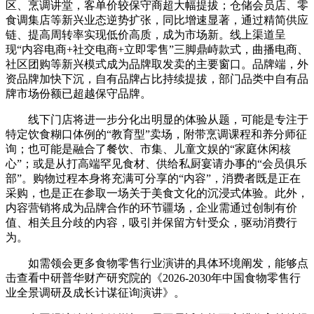
区、烹调讲堂，客单价较保守商超大幅提拔；仓储会员店、零
食调集店等新兴业态逆势扩张，同比增速显著，通过精简供应
链、提高周转率实现低价高质，成为市场新。线上渠道呈
现“内容电商+社交电商+立即零售”三脚鼎峙款式，曲播电商、
社区团购等新兴模式成为品牌取发卖的主要窗口。品牌端，外
资品牌加快下沉，自有品牌占比持续提拔，部门品类中自有品
牌市场份额已超越保守品牌。
线下门店将进一步分化出明显的体验从题，可能是专注于
特定饮食糊口体例的“教育型”卖场，附带烹调课程和养分师征
询；也可能是融合了餐饮、市集、儿童文娱的“家庭休闲核
心”；或是从打高端罕见食材、供给私厨宴请办事的“会员俱乐
部”。购物过程本身将充满可分享的“内容”，消费者既是正在
采购，也是正在参取一场关于美食文化的沉浸式体验。此外，
内容营销将成为品牌合作的环节疆场，企业需通过创制有价
值、相关且分歧的内容，吸引并保留方针受众，驱动消费行
为。
如需领会更多食物零售行业演讲的具体环境阐发，能够点
击查看中研普华财产研究院的《2026-2030年中国食物零售行
业全景调研及成长计谋征询演讲》。