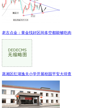
老古点金：黄金找好区间多空都能够吃肉
蒸湘区红湖逸夫小学开展校园平安大排查