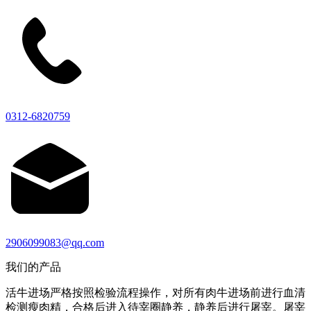
0312-6820759
2906099083@qq.com
我们的产品
活牛进场严格按照检验流程操作，对所有肉牛进场前进行血清
检测瘦肉精，合格后进入待宰圈静养，静养后进行屠宰。屠宰