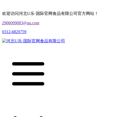
欢迎访问河北U乐·国际官网食品有限公司官方网站！
2906099083@qq.com
0312-6820759