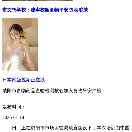
市文锦学校：建牢校园食物平安防地 联袂
日本网坐视频正在线
咸阳市食物药品查验检测核心加入食物平安抽检
发布时间：
2026-01-14
日，正在咸阳市市场监管局放置摆设下，本次培训由中国