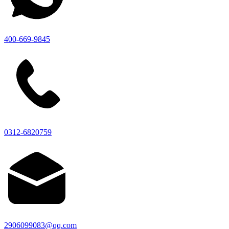
400-669-9845
0312-6820759
2906099083@qq.com