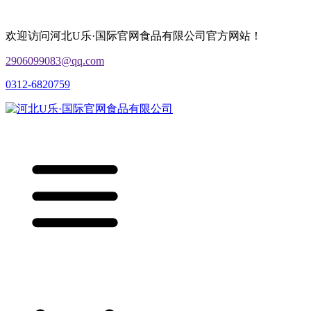
欢迎访问河北U乐·国际官网食品有限公司官方网站！
2906099083@qq.com
0312-6820759