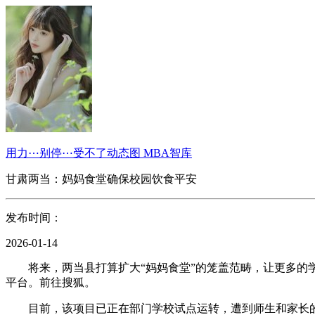
用力⋯别停⋯受不了动态图 MBA智库
甘肃两当：妈妈食堂确保校园饮食平安
发布时间：
2026-01-14
将来，两当县打算扩大“妈妈食堂”的笼盖范畴，让更多的学
平台。前往搜狐。
目前，该项目已正在部门学校试点运转，遭到师生和家长的