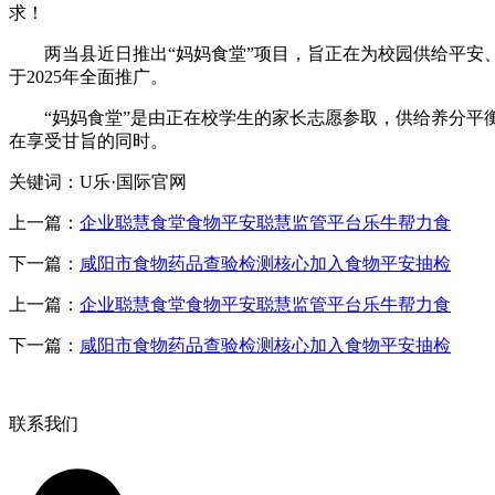
求！
两当县近日推出“妈妈食堂”项目，旨正在为校园供给平安、
于2025年全面推广。
“妈妈食堂”是由正在校学生的家长志愿参取，供给养分平衡
在享受甘旨的同时。
关键词：U乐·国际官网
上一篇：
企业聪慧食堂食物平安聪慧监管平台乐牛帮力食
下一篇：
咸阳市食物药品查验检测核心加入食物平安抽检
上一篇：
企业聪慧食堂食物平安聪慧监管平台乐牛帮力食
下一篇：
咸阳市食物药品查验检测核心加入食物平安抽检
联系我们