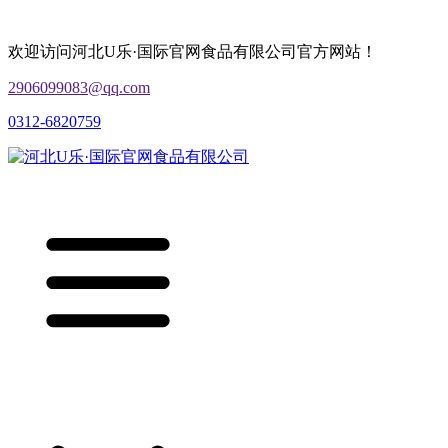
欢迎访问河北U乐·国际官网食品有限公司官方网站！
2906099083@qq.com
0312-6820759