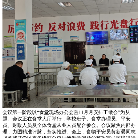
会议第一阶段以“食堂现场办公会暨11月月安排工做会”为从
题。会议正在食堂大厅举行，学校班子、食堂办理员、平安
员、财政人员及全体食堂从业人员配合参会。会议聚焦内部办
理，力图精准评脉，务实推进。会上，食物平安员黄新晏同志