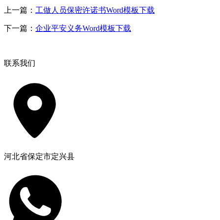
上一篇：
工做人员保密许诺书Word模板下载
下一篇：
企业平安义务Word模板下载
联系我们
河北省保定市定兴县