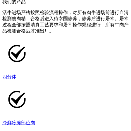
我们的产品
活牛进场严格按照检验流程操作，对所有肉牛进场前进行血清
检测瘦肉精，合格后进入待宰圈静养，静养后进行屠宰。屠宰
过程全部按照清真工艺要求和屠宰操作规程进行，所有牛肉产
品检测合格后才准出厂。
四分体
冷鲜冷冻部位肉