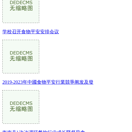
学校召开食物平安安排会议
2019-2023年中國食物平安行業競爭阐发及發