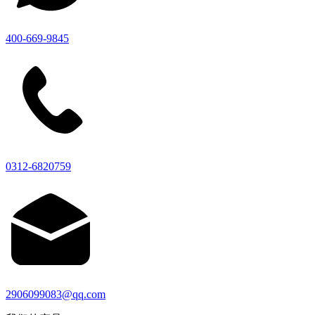
400-669-9845
0312-6820759
2906099083@qq.com