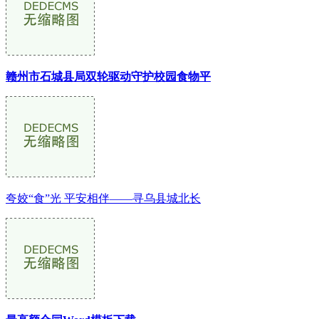
赣州市石城县局双轮驱动守护校园食物平
夸姣“食”光 平安相伴——寻乌县城北长