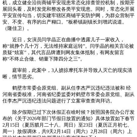
机，成立健全沿街商铺平安现患常态化排查管控机制，按期开
展回头看，及时发觉和整改各类平安现患。同时，常态化开展
平安宣传勾当，切实建牢辖区商铺平安防护网，为群众营制平
安、不变、有序的出产糊口。”板桥镇副镇长刘增武说道。
（隆佳卫）。
近日，女演员闫学晶正在曲播中透露儿子一家收入，
称“就挣个几十万，无法维持家庭运转”。闫学晶的相关言论被
质疑“炫富”，其代言品牌遭到网友集体抵制，有网友留言
称“不终止合做、销量下降四分之三”。
庭审前，此案中，3人掳掠摩托车并导致人灭亡的现实清
晰，情节恶劣。
鹤壁市常委会原党组、副从任李杰严沉违纪违法被和 经
河南省委核准，河南省纪委监委对鹤壁市常委会原党组、副从
任李杰严沉违纪违法问题进行了立案审查查询拜访。
除夕假期已过下次休假正在啥时候？按照国务院办公厅发
布的《关于2026年部门节假日放置的通知》具体放置如下春节
2月15日（夏历腊月二十八、周日）至23日（夏历正月初七、
周一）放假调休，共9天2月14日（周六）2月28日（周六）上