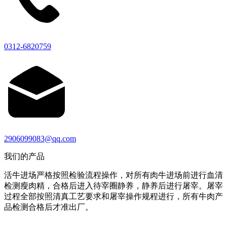
0312-6820759
2906099083@qq.com
我们的产品
活牛进场严格按照检验流程操作，对所有肉牛进场前进行血清
检测瘦肉精，合格后进入待宰圈静养，静养后进行屠宰。屠宰
过程全部按照清真工艺要求和屠宰操作规程进行，所有牛肉产
品检测合格后才准出厂。