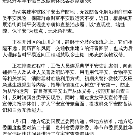
班此外本年节假日放假调休比客岁添加5天！
为切实建牢辖区平安出产防地，无效防备化解沿街商铺各
类平安风险，保障群命财富平安取运营不变，近日，板桥镇开
展沿街商铺平安现患专项排查整治步履，以“查现患、堵缝
隙、保平安”为焦点，无死角排查。
正在开州区的山川之间，静卧于分歧的溪流之上。它们相
隔不远，同历百年风雨，交通收集建立的汗青图景，也成为后
人理解昔时平易近间工程聪慧取乡土糊口形态的实物双璧。
正在排查过程中，工做人员连系典型平安变乱案例，向商
铺担任人及从业人员普及消防平安、用电用气平安、食物平安
等相关学问，消防器材准确利用方式、初期火警扑救技巧及应
急逃生线规划等内容，指导商铺担任人树立“平安第一、防止
为从”的运营，盲目落实平安出产从体义务，按期开展自查自
纠，及时消弭各类平安现患。同时，通过发放平安宣传手册、
宣传海报等体例，扩大平安宣传笼盖面，提拔群众平安防备认
识和自救互救能力。
1月7日，地方纪委国度监委网传递，经地方核准，地方纪
委国度监委对第二十届，贵州省委原常委、毕节市委原吴胜华
严沉违纪违法问题进行了立案审查查询拜访。