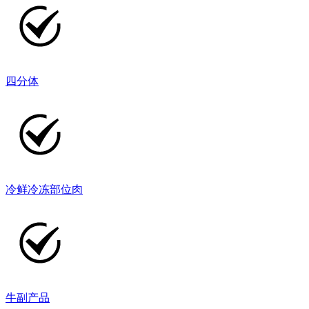
四分体
冷鲜冷冻部位肉
牛副产品