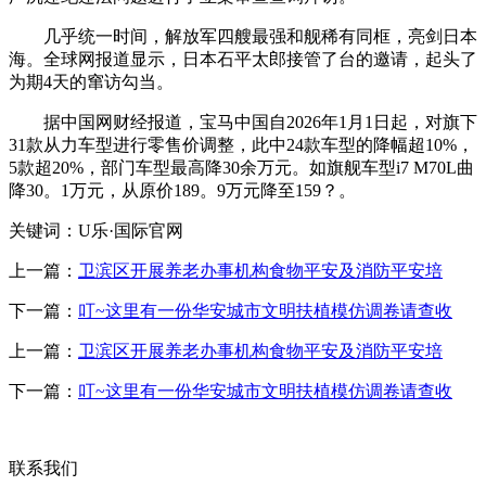
几乎统一时间，解放军四艘最强和舰稀有同框，亮剑日本
海。全球网报道显示，日本石平太郎接管了台的邀请，起头了
为期4天的窜访勾当。
据中国网财经报道，宝马中国自2026年1月1日起，对旗下
31款从力车型进行零售价调整，此中24款车型的降幅超10%，
5款超20%，部门车型最高降30余万元。如旗舰车型i7 M70L曲
降30。1万元，从原价189。9万元降至159？。
关键词：U乐·国际官网
上一篇：
卫滨区开展养老办事机构食物平安及消防平安培
下一篇：
叮~这里有一份华安城市文明扶植模仿调卷请查收
上一篇：
卫滨区开展养老办事机构食物平安及消防平安培
下一篇：
叮~这里有一份华安城市文明扶植模仿调卷请查收
联系我们