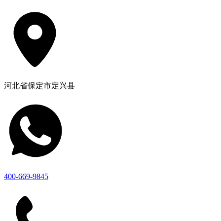
河北省保定市定兴县
400-669-9845