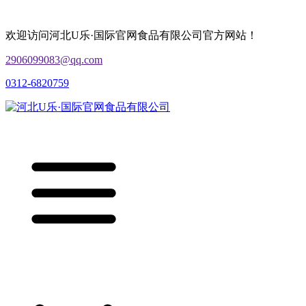
欢迎访问河北U乐·国际官网食品有限公司官方网站！
2906099083@qq.com
0312-6820759