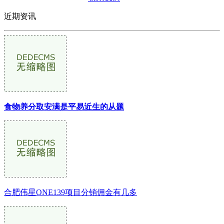
近期资讯
食物养分取安满是平易近生的从题
合肥伟星ONE139项目分销佣金有几多