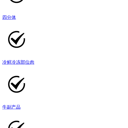
四分体
冷鲜冷冻部位肉
牛副产品