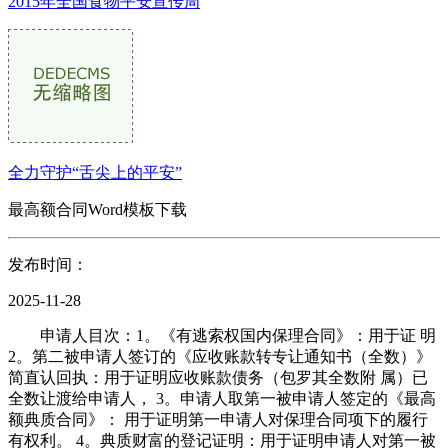
2015年全国食物平安宣传周
全力守护“舌尖上的平安”
最高额合同Word模板下载
发布时间：
2025-11-28
申请人目次：1。《有逃索权国内保理合同》：用于证 明
2。第二被申请人签订的《应收账款转专让通知书（全数）》
简直认回执：用于证明应收账款债务（包罗其全数附 属）已
全数让渡给申请人， 3。申请人取第一被申请人签定的《最高
额典质合同》： 用于证明第一申请人对保理合同项下的履行
有权利。 4。典质财富的登记证明：用于证明申请人对第一被