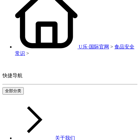
U乐·国际官网
>
食品安全
常识
>
快捷导航
全部分类
关于我们