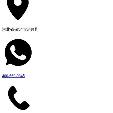
河北省保定市定兴县
400-669-9845