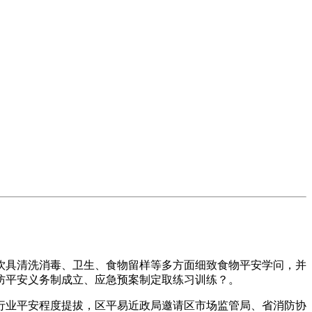
具清洗消毒、卫生、食物留样等多方面细致食物平安学问，并
防平安义务制成立、应急预案制定取练习训练？。
业平安程度提拔，区平易近政局邀请区市场监管局、省消防协