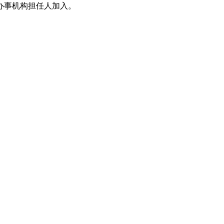
办事机构担任人加入。