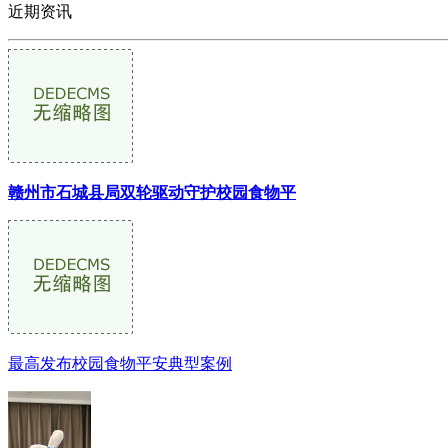
近期资讯
赣州市石城县局双轮驱动守护校园食物平
最高发布校园食物平安典型案例