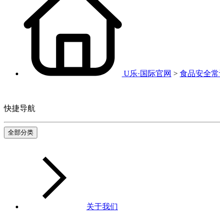
U乐·国际官网
>
食品安全常
快捷导航
全部分类
关于我们