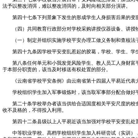
法予以整改消弭，难以整改消弭的，及时向相关部分演讲。
第四十七条下列景象下发生的形成学生人身损害后果的变乱
（四）共同教育行政部分对学校采购讲授仪器设备、讲授物
（一）制定并组织实施学校平安办理工做义务制和查核法子
第四十九条因学校平安变乱惹起的胶葛，学校、学生、学生
第八条任何单元和小我发觉风险学生、教人员工人身财富平
于本部分职责的，该当及时移送有权处置的部分。
《云南省学校平安条例》由云南省第十四届人平易近代表大会
学校组织学生加入军事锻炼时，该当取军事部分配合做好平
第二十条学校举办者该当供给合适国度相关平安尺度的校舍
收不及格的，不得投入利用。
第四十二条县级以上人平易近该当加强对学校平安变乱处置
中等职业学校、高档学校组织学生加入科研尝试（实训），