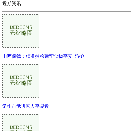
近期资讯
山西保德：精准抽检建牢食物平安“防护
常州市武进区人平易近