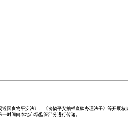
近国食物平安法》、《食物平安抽样查验办理法子》等开展核查
第一时间向本地市场监管部分进行传递。