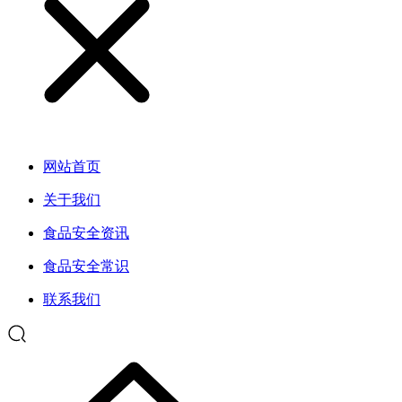
网站首页
关于我们
食品安全资讯
食品安全常识
联系我们