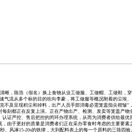
晰，陈浩（假名）换上食物从业工做服、工做帽、工做鞋，穿
高速气流从多个标的目的吹向李豪，将工做服等概况附着的尘埃
不克不及呈现积尘和掉料，出产人员手部消毒必需笼盖指尖褶皱”
时每刻都正在反复上演。正在产物出产、检测、发卖等笼盖产物
、认证严控、售后把控的闭环办理系统，从而为消费者供给最优良
底，由于更好的质量是消费者们正在采办零食时考虑的主要要素
秒、风淋15-20s的铁律，大到配料表上的每一个原料的三筛