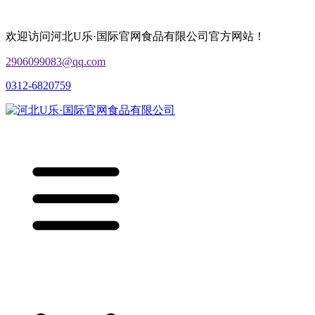
欢迎访问河北U乐·国际官网食品有限公司官方网站！
2906099083@qq.com
0312-6820759