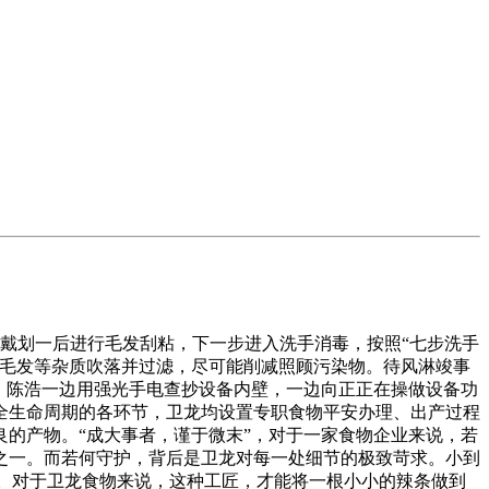
戴划一后进行毛发刮粘，下一步进入洗手消毒，按照“七步洗手
、毛发等杂质吹落并过滤，尽可能削减照顾污染物。待风淋竣事
，陈浩一边用强光手电查抄设备内壁，一边向正正在操做设备功
全生命周期的各环节，卫龙均设置专职食物平安办理、出产过程
的产物。“成大事者，谨于微末”，对于一家食物企业来说，若
之一。而若何守护，背后是卫龙对每一处细节的极致苛求。小到
四验。对于卫龙食物来说，这种工匠，才能将一根小小的辣条做到