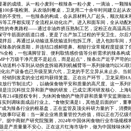
显著的成绩。从一粒小麦到一根辣条一粒小麦，一滴油，一颗辣
100多项检测。从农场到餐桌，卫龙用二十余年时间建立起从
胃的不变性。一包辣条的构成，会从原材料入厂起头，顺次颠末
包拆等工序都实现了全流程从动化出产。进入和面车间，全从动配
变性的奇奥路程——通过非油炸挤压熟制工艺，淀粉正在高温高
保守牛筋面的筋道口感，更是了出产加工过程的平安卫生。尔后
搅拌后，再通过从动输送系统输送到包拆工序。进入包卸车间，
误辣条的保质期，并连结口感鲜喷鼻。相较行业常规程度提拔了
0%全检，一包满脚甘旨、便利取情感价值等分析需求的辣条构
MP十万级干净尺度不是起点，而是起点”，辣条出产近乎严苛
动送料小车到从动拆盒拆箱再到机械臂等一系列操做均以5G联
智能化出产设备也已升级至第六代，卫龙的手艺立异从未止步。当
经销到发卖的全过程均获得笼盖。正在出产环节，卫龙采用HA
取放行节制法式》，以确保食物平安和质量的高尺度。这一系列
很是注沉科技立异和新产物的研发，已成立漯河研发核心、上海
有214项授权专利，为休闲食物的产物开辟和质量平安监测做出
落实到调味面成品行业上。“食物安满是1，其他是后面的0”，
心”成为辣条行业的根基盘，正在监管及顶尖科研力量的下，消费
的故事印证着：当一家企业将质量管控为价值，得以正在万亿级
守。据中商财产研究院预测，2024年中国休闲食物行业市场规模
问题是产质量量不安心。正在这片红海市场中，做为中国辣味休