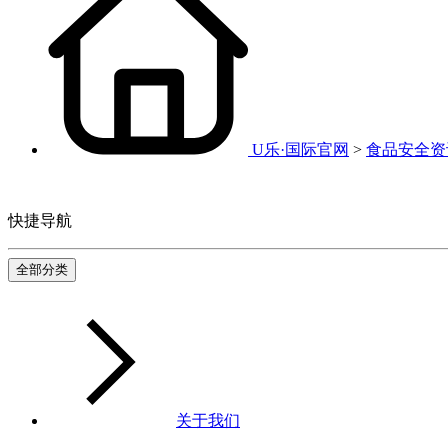
U乐·国际官网
>
食品安全资
快捷导航
全部分类
关于我们