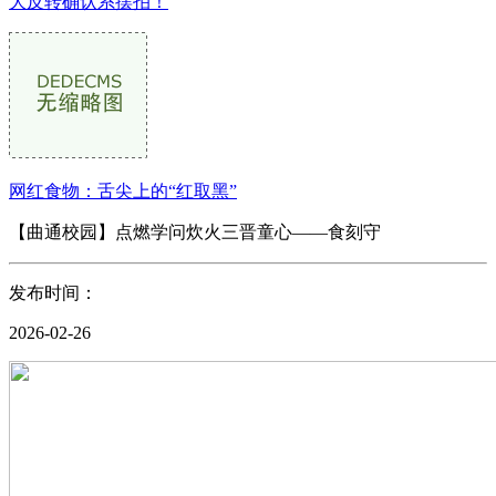
大反转确认系摆拍！
网红食物：舌尖上的“红取黑”
【曲通校园】点燃学问炊火三晋童心——食刻守
发布时间：
2026-02-26