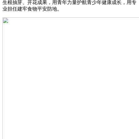
生根抽芽、开花成果，用青年力量护航青少年健康成长，用专
业担任建牢食物平安防地。