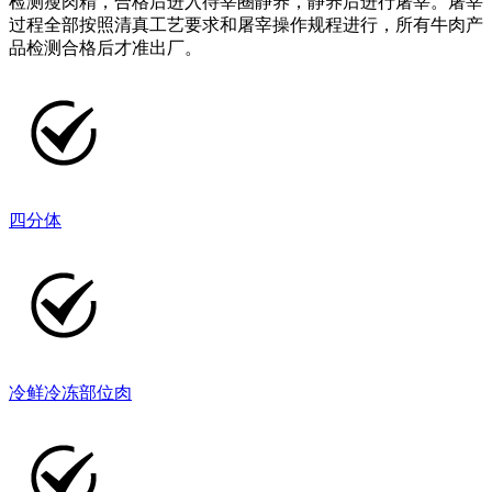
检测瘦肉精，合格后进入待宰圈静养，静养后进行屠宰。屠宰
过程全部按照清真工艺要求和屠宰操作规程进行，所有牛肉产
品检测合格后才准出厂。
四分体
冷鲜冷冻部位肉