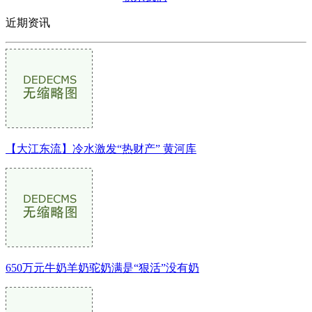
近期资讯
【大江东流】冷水激发“热财产” 黄河库
650万元牛奶羊奶驼奶满是“狠活”没有奶