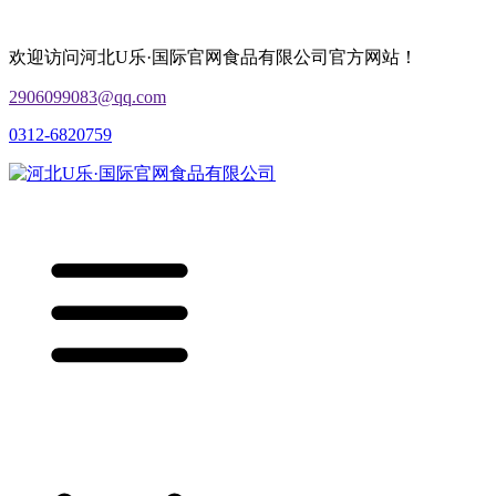
欢迎访问河北U乐·国际官网食品有限公司官方网站！
2906099083@qq.com
0312-6820759