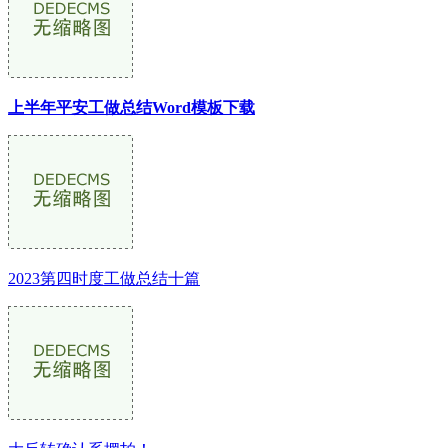
上半年平安工做总结Word模板下载
2023第四时度工做总结十篇