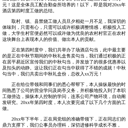
元！这是全体员工配合勤奋所培养的！以下，即是我对20xx年
酒店第四时度工做的总结。
取村、镇、县禁烧工做人员旦夕相处一月不足，我深切的
体味到，只需有心，只需可以或许积极调整情感，积极投入工
做，大学生村官便必然可以或许做为优良的农村村官正在农村
这块舞台上表现本人的价值、做出本人的贡献。
正在第四时度中，我们共举办了场酒店勾当，此中最主要
的是正在中秋节期间的中秋礼盒售卖勾当，我们通过积极的正
在居平易近区宣传我们的中秋勾当，并发放了的很多优惠券以
及扣头的动静。这让我们正在勾当中获得了不错的成就！中秋
勾当中，我们共卖出中秋礼盒份，总收入xx万元！
正在给位带领和同事们的悉心帮帮下，本人操纵最快的时
间熟悉了公司的营业学问及岗亭义务，并积极地投入到了本职
工做傍边，操纵本人控制的学问，连系公司产物环境，自动阐
发研究。20xx年第四时度，本人次要完成了以下几个方面的工
做。
20xx年下半年，正在局党组的准确带领下，正在同志们的
鼎力支撑下，我们公事员办理科，深切进修科学成长不雅，