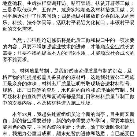
地盘确权、生齿抽样查询拜访、秸秆禁烧、扶贫开辟等工做；
三是参取低保户、五保户、危房实地领会及材料拾掇工做，为
村平易近处理了现实问题：四是操纵村播放群众喜闻乐见的音
乐、科技、法令学问等，活跃村平易近文化糊口，丰硕村平易
近的文化需求。
当然，加强理论进修仍将是此后工做和糊口中的一项次要
的内容，只要不竭加强营业技术的进修，才能顺应企业成长的
需要；只要不竭的提高本人的理论本质，才能顺应社会成长的
客不雅要求。
3、材料质量节制，是我们试验监理质量节制的沉点，及
格产物的前提是必需具备及格的原材料，这是我处置公工程施
工最亲身的体味，材料出厂质量证明书取现场合进材料型号、
规格、出厂日期等的查对，承包商的自检和监理抽检节制，对
可疑材料的查询拜访和复试等都是我们日常材料质量节制工做
中的次要内容，不及格材料进入施工现场。
本年xx月，我起头处置组织员这个新的岗亭，目生而又新
颖，新的营业需要进修，新的岗亭需要弥补学问，需要本能机
能脚色的改变，学问系统的更新；为此，除了吃饭睡觉和周
末，我把办公室当成家，颠末短暂的进修和熟悉，自已感受已