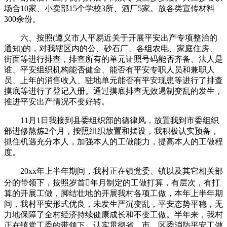
场合10家、小卖部15个学校3所、酒厂5家。放各类宣传材料
300余份。
六、按照(遵义市人平易近关于开展平安出产专项整治的
通知)的，对我辖区内的公、砂石厂、各组农电、家庭住房、
街面等进行排查，排查所有的单元证照号码能否齐备、法人是
谁、平安组织机构能否健全、能否有平安专职人员和兼职人
员、上年的消售收入、驻地单元能否有平安现患等进行了排查
摸底等进行了登记入册。通过摸底排查无效遏制变乱的发生，
推进平安出产情况不变好转。
11月1日我接到县委组织部的德律风，放置我到市委组织
部进修熬炼2个月，按照组织放置和摆设，我积极认实预备，
抓住机遇充分本人，加强本人的工做能力，提高本人的工做程
度。
20xx年上半年期间，我村正在镇党委、镇以及其它相关部
分的带领下，按照岁首年月制定的工做打算，有层次，有打
算的开展工做，脚结壮地的开展我村各项工做，本年上半年期
间，我村平安形式优良，未发生严沉变乱，平安态势平稳，无
力地保障了全村经济持续健康成长和不变工做。半年来，我村
正在镇党工委的带领下，认实贯彻省、市、区委消防平安工做