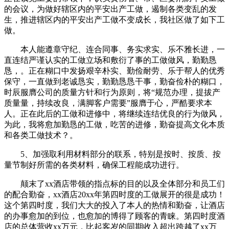
的会议，为做好辖区内的平安出产工做，遏制各类变乱的发
生，推进辖区内的平安出产工做不变成长，我社区做了如下工
做。
本人能遵章守纪、连合同事、务实求实、乐不雅长进，一
直连结严谨认实的工做立场和敷衍了事的工做做风，勤勤恳
恳，。正在糊口中发扬艰辛朴实、勤俭耐劳、乐于帮人的优秀
保守，一直做到老诚恳实，勤勤恳恳干事，勤奋俭朴的糊口，
时辰服膺公司的质量方针和行为原则，将“规范办理，提拔产
质量量，持续改良，满脚客户需要”服膺于心，严酷要求本
人。正在此后的工做和进修中，将继续连结优良的行为做风，
为此，我将愈加勤恳的工做，吃苦的进修，勤奋提高文化本质
和各类工做技术？。
5、加强取利用材料部分的联系，特别是按时、按质、按
量节制好所需的各类材料，确保工程能成功进行。
颠末了xx酒店带领的指点标的目的以及全体部分和员工们
的配合勤奋，xx酒店20xx年第四时度的工做展开的很是成功！
这个第四时度，我们大大的投入了本人的热情和勤奋，让酒店
的办事愈加的到位，也愈加的博得了顾客的青睐。第四时度酒
店的总体营收xx万元，比起客岁的同期收入超出跨越了xx万