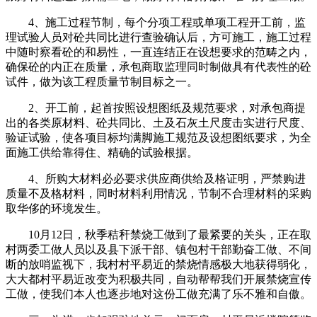
4、施工过程节制，每个分项工程或单项工程开工前，监
理试验人员对砼共同比进行查验确认后，方可施工，施工过程
中随时察看砼的和易性，一直连结正在设想要求的范畴之内，
确保砼的内正在质量，承包商取监理同时制做具有代表性的砼
试件，做为该工程质量节制目标之一。
2、开工前，起首按照设想图纸及规范要求，对承包商提
出的各类原材料、砼共同比、土及石灰土尺度击实进行尺度、
验证试验，使各项目标均满脚施工规范及设想图纸要求，为全
面施工供给靠得住、精确的试验根据。
4、所购大材料必必要求供应商供给及格证明，严禁购进
质量不及格材料，同时材料利用情况，节制不合理材料的采购
取华侈的环境发生。
10月12日，秋季秸秆禁烧工做到了最紧要的关头，正在取
村两委工做人员以及县下派干部、镇包村干部勤奋工做、不间
断的放哨监视下，我村村平易近的禁烧情感极大地获得弱化，
大大都村平易近改变为积极共同，自动帮帮我们开展禁烧宣传
工做，使我们本人也逐步地对这份工做充满了乐不雅和自傲。