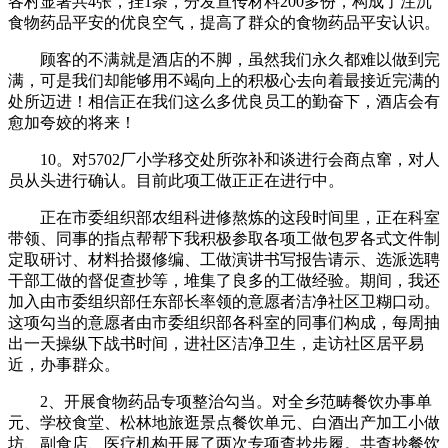
各村显著共4张，挂1条，分发宣传材料200多份，构成了注沉
食物药品平安的优良空气，提高了群众的食物药品平安认识。
顾客的不满就是酒店的不脚，虽然我们永久都难以做到完
满，可是我们却能够用不竭向上的积极心去向着最接近完满的
处所迈进！相信正在我们这么多优良员工的勤奋下，酒店会有
愈加夸姣的将来！
10。对5702厂小学移交处所弥补和谈进行会商点窜，对人
员从头进行确认。目前此项工做正正在进行中。
正在市委组织部农组科进修熬炼的这段时间里，正在科室
带领、同事的指点帮帮下我积极参取各项工做包罗各式文件制
定取研讨、材料拾掇修编、工做演讲书写报告请示、选派选聘
干部工做的督促查抄等，堆集了良多的工做经验。期间，我还
加入由市委组织部任东部长率领的意愿者洁净社区卫糊口动。
这项勾当的意愿者由市委组织部各科室的同事们构成，每周抽
出一天操纵下战书时间，进社区洁净卫生，走访社区居平易
近，办事群众。
2、开展食物药品专项整治勾当。对全乡范畴餐饮办事单
元、学校食堂、松林地旅逛景点餐饮单元、白酒出产加工小做
坊、副食店、医疗机构开展了两次专项查抄步履。共查抄餐饮