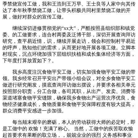
季禁烧宣传工做，我和王浩到王万早、王士良等人家中向其传
达了本年秋季禁烧工做，让带头积极共同村里禁烧工做的开
展，做好对群众的宣传工做。
继续深切进修贯彻党的“xx大”，严酷按照县组织部和镇党
委、的工做要求，连合村两委及泛博干部，深切开展查询拜访
研究，查平易近情，识，继续开展走访，领会和控制村平易近
的呼声，熟知他们的需求，从而更好地开展各项工做。立脚本
村现实，沉点环绕加强下层组织扶植和成长集体经济等方面，
下年度打算放置如下？。
我乡高度注沉食物平安工做，切实加强食物平安工做的带
领。我乡经常召开平安出产带领小组会议，对全乡食物平安工
做进行研究阐发，摸底查询拜访做出摆设，并要求各相关单元
按照部分职责，分工合做，各司其职，从出产、发卖、消费等
渠道堵塞食物平安缝隙，确保我乡食物出产运营次序优良，食
物经济健康成长，食物质量和食物平安保障程度有较大提高，
群众消费平安感进一步加强。
每当颠末艰辛的磨砺，本人的劳动获得大师的必定时，即
是工做中的 欢愉！充满了称心。 当然，工做中的疾苦取欢愉
起首要求有果断的取立场，，兢兢业业的强烈 义务感和事业