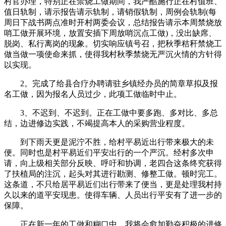
村官办理，特别正在禁烧工做期间，我严酷施行正在村值班、
值日轨制，请示报告请示轨制，请销假轨制，周例会轨制(每
周日下战书两点准时开村两委会议，总结报告请示本周禁烧放
哨工做开展环境，放置安插下周放哨沉点工做)，没出缺席、
脱岗、私行离岗的现象。切实响应镇号召，把秋季秸秆禁烧工
做当做一项使命来抓，使得我村秋季禁烧无严沉火情的方针得
以实现。
2。完成了给县合疗办聘请驻乡镇经办员的简章草拟及报
名工做，因为报名人员过少，此项工做临时中止。
3、不迟到、不迟到。正在工做中要多跑、多对比、多总
结，边进修边实践，不竭提高本人的采购营业程度。
到下雨天更是泥泞不胜，给村平易近出行带来极大的未
便。同时也是村平易近们平安出行的一个严沉。经村多次申
请，向上级相关部分反映、呼吁和协调，老四合这条终究获得
了扶植局的注沉，起头对其进行勘测、修整工做。顿时完工。
这条道，不只给居平易近们出行带来了便当，更是处理我村持
久以来的道平安现患。使得车辆、人员出行平安有了进一步的
保障。
正在新一年的工做和糊口中，我将会愈加勤奋积极的进修