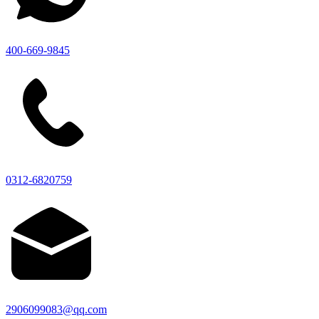
400-669-9845
0312-6820759
2906099083@qq.com