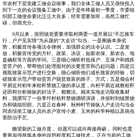
市农村下层党建工做会议竣事，我们全体工做人员又很快投入
到下一次的会议预备工做中。由于是年终最初一季度，市委组
织部工做使命要比泛泛大良多，经常需要加班，虽然工做忙
碌，但很充分。
9月以来，按照镇党委要求取村两委一道开展以“不忘推车
行，户户见实情”为从题的“大走访”勾当。一是阐扬本身劣
势，积极宣传各项法令律例，加强群众的法令认识。二是发
放，积极宣传党的方针、政策、决议，如新农保、新农合、地
盘确权等方面的学问。三是细心倾听村低保户、五保户和残疾
坚苦户的，帮帮他们处理面对的次要坚苦和凸起问题；四是沉
视取致富示范户进行交换，细心倾听他们成长致富的经验，切
磋致富示范户带动贫苦户脱贫致富的路子、方式；五是领会村
平易近对积年来秸秆禁烧工做的承认度，向村平易近就教秸秆
还田和分析操纵的好法子、都雅法。颠末实地走访取收集材
料，我撰写了一份李圩村秸秆禁烧调研演讲，并按时到镇禁烧
办和镇组织部。六是正在春种、秋种时节操纵入户走访勾当会
同农综坐工做人员向农户宣传小麦、玉米的科学种植以及病虫
害防治手艺。
瞻望新的工做月度， 但愿可以或许再接再砺， 同时也需
要再加强熬炼本身的设想程度和工做技术， 正在当前的工做