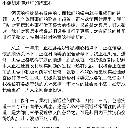
不像初来乍到时的严重和。
酒店的提拔是有缘由的，而我们的缘由就是带领们的带
领，以及全体同事们的勤奋！起首，正在这第四时度里，我们
们针对客房和办事都做了极大的提拔。起首是对客房，颠末整
改，我们对客房中很多老旧设备进行了更新，对有问题的处所
进行了整改，特别是针对浴室这些处所的。
总之，一年来，正在县组织部的细心指点下，正在镇委、
镇的亲热关怀下，正在村两委的配合帮帮下，我正在思惟、进
修、工做上都取得了新的前进、新的成就。但我也深刻认识到
本人正在处置农村现实问题的过程中还有欠缺，我将会正在当
前的工做中积极向前辈们进修、就教，不竭的堆集现实经验勤
奋做好每一项工做。积极勤奋协帮村两委完成各项工做使命！
我相信有各级带领的关怀支撑，李圩村的社会更不变，经济成
长会更好，人人之间会更协调。
四、多年来，我村门前通往的团泽、四合、三合、芭蕉沟
道一曲存正在着平安现患。这是几条村平易近经常通往的从干
道，是大部门村平易近收支的必经之。可是却因为不胜沉负变
得坑坑洼洼，波动不服，遇。