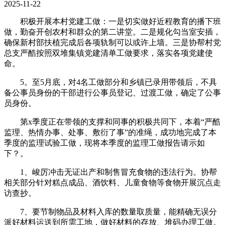
2025-11-22
积极开展本村党建工做：一是切实做好近程教育的播下班
做，勤奋开创农村和群众的第二讲堂。二是规化勾当室安插，
确保新村部扶植完成后各项轨制可以或许上墙。三是协帮村党
总支严酷按照双堆集镇党建清单工做要求，落实各项党建使
命。
5。至5月底，对4名工做部分和乡镇已录用带领后，不具
备公事员身份的干部进行公事员登记、过渡工做，确定了公事
员身份。
第x季度正在带领的支撑和同事的积极共同下，本着“严酷
监理、热情办事、处事、敷衍了事”的准绳，成功地完成了本
季度的监理试验工做，现将本季度的监理工做报告请示如
下？。
1、峻厉冲击无证出产和制售冒充食物的违法行为。协帮
相关部分针对糕点成品、酒饮料、儿童食物等食物开展沉点走
访查抄。
7、要节制物品及材料入库的数量取质量，能精确无误分
派好材料运送到所需工地，做好材料的存放、堆码办理工做。