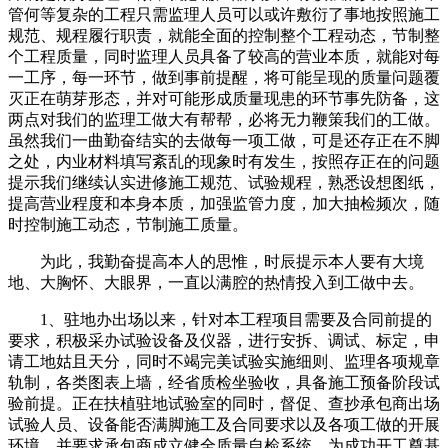
管何等复杂的工程只需监理人员可以或许敷衍了事地按照施工
规范、规程履行职责，就能全面的控制整个工程动态，节制整
个工程质量，同时监理人员具备了较高的营业本质，就能对每
一工序，每一环节，做到事前提醒，将可能呈现的质量问题覆
灭正在萌芽形态，并对可能形成质量现患的环节事先防备，这
两点对我们的监理工做大有帮帮，必将无力鞭策我们的工做。
虽然我们一曲勤奋结实的去做每一项工做，可是还存正在不脚
之处，内业材料填写紊乱的现象时有发生，按照存正在的问题
提示我们继续认实进修施工规范、试验规程，熟悉设想图纸，
提高营业程度和本身本质，加强监管力度，加大抽检频次，随
时控制施工动态，节制施工质量。
为此，我勤奋提高本人的思惟，时辰提示本人要有大境
地、大胸怀、大眼界，一直以满腔的热情投入到工做中去。
1、驻地办出场以来，针对本工程项目需要及合同前提的
要求，积极采办试验设备及仪器，进行安拆、调试、标定，申
请工地姑且天分，同时不竭完美试验实施细则、监理各项规章
轨制，各类图表上墙，经省质检坐验收，具备施工预备阶段试
验前提。正在扶植驻地试验室的同时，督促、查抄承包商出场
试验人员、设备能否满脚施工及合同要求以及各项工做的开展
环境，并要求承包商成立健全质量自检系统，为成功开工奠基