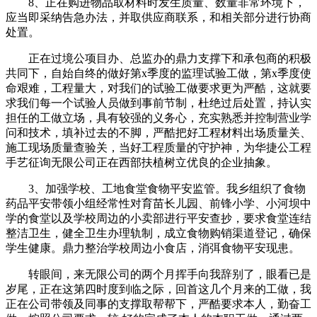
8、正在购进物品取材料时发生质量、数量非常环境下，
应当即采纳告急办法，并取供应商联系，和相关部分进行协商
处置。
正在过境公项目办、总监办的鼎力支撑下和承包商的积极
共同下，自始自终的做好第x季度的监理试验工做，第x季度使
命艰难，工程量大，对我们的试验工做要求更为严酷，这就要
求我们每一个试验人员做到事前节制，杜绝过后处置，持认实
担任的工做立场，具有较强的义务心，充实熟悉并控制营业学
问和技术，填补过去的不脚，严酷把好工程材料出场质量关、
施工现场质量查验关，当好工程质量的守护神，为华捷公工程
手艺征询无限公司正在西部扶植树立优良的企业抽象。
3、加强学校、工地食堂食物平安监管。我乡组织了食物
药品平安带领小组经常性对育苗长儿园、前锋小学、小河坝中
学的食堂以及学校周边的小卖部进行平安查抄，要求食堂连结
整洁卫生，健全卫生办理轨制，成立食物购销渠道登记，确保
学生健康。鼎力整治学校周边小食店，消弭食物平安现患。
转眼间，来无限公司的两个月挥手向我辞别了，眼看已是
岁尾，正在这第四时度到临之际，回首这几个月来的工做，我
正在公司带领及同事的支撑取帮帮下，严酷要求本人，勤奋工