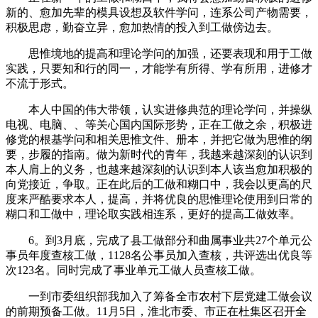
新的、愈加先辈的模具设想及软件学问，连系公司产物需要，
积极思虑，勤奋立异，愈加热情的投入到工做傍边去。
思惟境地的提高和理论学问的加强，还要表现和用于工做
实践，只要知和行的同一，才能学有所得、学有所用，进修才
不流于形式。
本人中国的伟大带领，认实进修典范的理论学问，并操纵
电视、电脑、、等关心国内国际形势，正在工做之余，积极进
修党的根基学问和相关思惟文件、册本，并把它做为思惟的纲
要，步履的指南。做为新时代的青年，我越来越深刻的认识到
本人肩上的义务，也越来越深刻的认识到本人该当愈加积极的
向党接近，争取。正在此后的工做和糊口中，我会以更高的尺
度来严酷要求本人，提高，并将优良的思惟理论使用到日常的
糊口和工做中，理论取实践相连系，更好的提高工做效率。
6。到3月底，完成了县工做部分和曲属事业共27个单元公
事员年度查核工做，1128名公事员加入查核，共评选出优良等
次123名。同时完成了事业单元工做人员查核工做。
一到市委组织部我加入了筹备全市农村下层党建工做会议
的前期预备工做。11月5日，淮北市委、市正在杜集区召开全