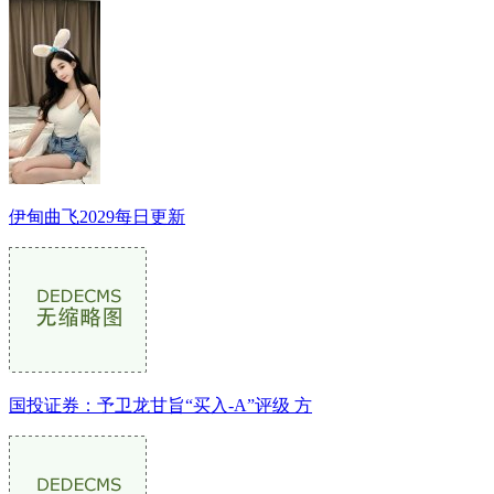
伊甸曲飞2029每日更新
国投证券：予卫龙甘旨“买入-A”评级 方