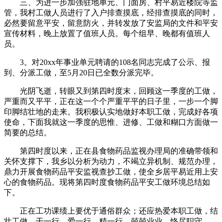
三、为进一步加强驻地单元、门面房、村平易近楼院等监
管，我村工做人员进行了入户排查摸底，经排查摸底的同时，
必然要留意平安，留意防火，并转发放了安监局的文件和平安
宣传材料，晚上放置了值班人员。每个组早、晚都有值班人
员。
3。对20xx年事业单元聘请的108名同志完成了公示、报
到、分派工做，至5月20日已全数分派完毕。
光阴飞逝，转眼又到第四时度末，回顾这一季度的工做，
严重而又平平，正在这一个个严重平平的日子里，一步一个脚
印脚结壮地的走来。我积极认实地做好本职工做，完成好各项
使命，下面我就这一季度的思惟、进修、工做和糊口方面做一
简要的总结。
第四时度以来，正在县食物药品监视办理局的准确带领和
关怀支撑下，我乡以分析为动力，不竭立异机制、规范办理，
鼎力开展食物药品平安监视查抄工做，使全乡居平易近用上安
心的食物药品。现将第四时度食物药品平安工做环境总结如
下。
正在工功课绩上要优于通俗群众；还应热爱本职工做，结
壮工做，干一行，爱一行，精一行，兢兢业业，恪尽职守。