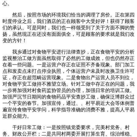
心。
然后，按照市场的环境我们恰当的调理了房价。正在第四
时度停业之后，我们酒店的正在顾客中大受好评！获得了顾客
们的承认。可是同时，我们也一样领受到了关于方面不脚的赞
扬，虽然现正在还没有面面俱全，可是顾客的要求就是我们改
变的方针！
我乡通过对食物平安进行法律查抄，正在食物平安的分析
监视整治工做方面虽然取得了必然的工做成效，但也仍然存正
在着一些问题。一是运营户存正在证照不齐备现象。部门加工
点和发卖点未打点停业执照，个体运营户未及时改换卫生许可
证，存正在超范畴运营现象。二是食物出产运营人员不到位，
对食物平安工做持不雅望立场。针对工做中存正在的问题，我
一步将加强对村食药监协管员的办理，加强日常的培训工做。
加强严沉节日期间的食物药品平安查抄工做，确保泛博群众过
一个平安的春节。加强宣传，通过、、村平易近大会等体例普
遍宣传食物平安学问，科学指导准确的消费不雅，提高人平易
近群众能力。
干好日常工做：一是按照镇党委要求，完美村党务、村
务、财政公开栏；二是共同村两委开展打算生育、综治维稳、