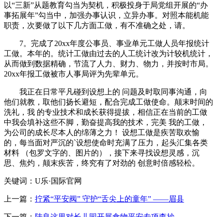
以“三新”从题教育勾当为契机，积极投身于局党组开展的“办
事拓展年”勾当中，加强办事认识，立异办事。对照本能机能
职责，次要做了以下几方面工做，有不准确之处，请。
7。完成了20xx年度公事员、事业单元工做人员年报统计
工做。本年的。统计工做由过去的人工统计改为计较机统计，
从而做到数据精确，节流了人力、财力、物力，并按时市局。
20xx年报工做被市人事局评为先辈单元。
我正在日常平凡碰到设想上的 问题及时取同事沟通，向
他们就教，取他们扬长避短，配合完成工做使命。颠末时间的
洗礼，我 的专业技术和成长获得提拔，相信正在当前的工做
中我会填补这些不脚，勤奋提高我的技术，完美 我的工做，
为公司的成长尽本人的绵薄之力！ 设想工做是疾苦取欢愉
的，每当面对严沉的`设想使命时充满了压力，起头汇集各类
材料 （包罗文字的、图片的），接下来寻找设想灵感，沉
思、焦灼，颠末疾苦，终究有了对劲的 创意时倍感轻松。
关键词：U乐·国际官网
上一篇：
拧紧“平安阀” 守护“舌尖上的童年” ——眉县
下一篇：
陆良这里对长儿园开展食物平安专项查抄