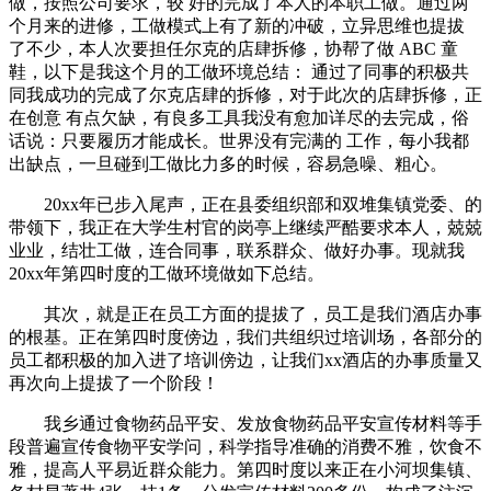
做，按照公司要求，较 好的完成了本人的本职工做。通过两
个月来的进修，工做模式上有了新的冲破，立异思维也提拔
了不少，本人次要担任尔克的店肆拆修，协帮了做 ABC 童
鞋，以下是我这个月的工做环境总结： 通过了同事的积极共
同我成功的完成了尔克店肆的拆修，对于此次的店肆拆修，正
在创意 有点欠缺，有良多工具我没有愈加详尽的去完成，俗
话说：只要履历才能成长。世界没有完满的 工作，每小我都
出缺点，一旦碰到工做比力多的时候，容易急噪、粗心。
20xx年已步入尾声，正在县委组织部和双堆集镇党委、的
带领下，我正在大学生村官的岗亭上继续严酷要求本人，兢兢
业业，结壮工做，连合同事，联系群众、做好办事。现就我
20xx年第四时度的工做环境做如下总结。
其次，就是正在员工方面的提拔了，员工是我们酒店办事
的根基。正在第四时度傍边，我们共组织过培训场，各部分的
员工都积极的加入进了培训傍边，让我们xx酒店的办事质量又
再次向上提拔了一个阶段！
我乡通过食物药品平安、发放食物药品平安宣传材料等手
段普遍宣传食物平安学问，科学指导准确的消费不雅，饮食不
雅，提高人平易近群众能力。第四时度以来正在小河坝集镇、