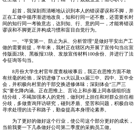
起首，我深刻而清晰地认识到本人的错误谬误和不脚，并
正在工做中循序渐进地改良，知和行同一还不敷，还需要长时
间的知行同一考验意志，达到知、行、意的同一，才能将错误
谬误和不脚更正并构成习惯和盲目自觉行为。
一、“平安第一、防止为从、分析管理”是做好平安出产工
做的需要前提，半年来，我村正在辖区内开展了宣传勾当出宣
传版面2块、黑板报33块、发放宣传材料100余份、并进行了法
令征询等勾当。
8月份大学生村官年度查核竣事后，我正在思惟方面不敢
有丝毫的松弛，深切进修了xx大以及xx届三中、四中、五中全
会，并积极向村里的干部交换进修体味；深刻体会“三严三
实”要乞降内涵。正在思惟上、言论上和步履上同各级组织连
结分歧，不竭加强本人的党性，做到对上担任和对群众担任相
分歧，多做查询拜访研究，碰到矛盾、坚苦和问题，积极自动
寻求处理的法子和路子，勤奋提高本身理论素养。
为了更好的做好这个行业，使公司这个部分更好的成长，
当前我要一下几条做好公司第二季度的采购员工做。