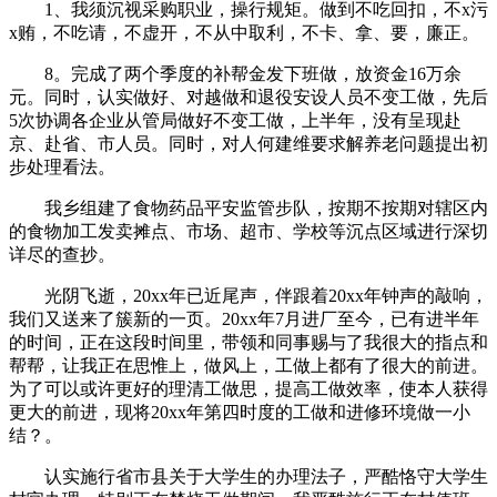
1、我须沉视采购职业，操行规矩。做到不吃回扣，不x污
x贿，不吃请，不虚开，不从中取利，不卡、拿、要，廉正。
8。完成了两个季度的补帮金发下班做，放资金16万余
元。同时，认实做好、对越做和退役安设人员不变工做，先后
5次协调各企业从管局做好不变工做，上半年，没有呈现赴
京、赴省、市人员。同时，对人何建维要求解养老问题提出初
步处理看法。
我乡组建了食物药品平安监管步队，按期不按期对辖区内
的食物加工发卖摊点、市场、超市、学校等沉点区域进行深切
详尽的查抄。
光阴飞逝，20xx年已近尾声，伴跟着20xx年钟声的敲响，
我们又送来了簇新的一页。20xx年7月进厂至今，已有进半年
的时间，正在这段时间里，带领和同事赐与了我很大的指点和
帮帮，让我正在思惟上，做风上，工做上都有了很大的前进。
为了可以或许更好的理清工做思，提高工做效率，使本人获得
更大的前进，现将20xx年第四时度的工做和进修环境做一小
结？。
认实施行省市县关于大学生的办理法子，严酷恪守大学生