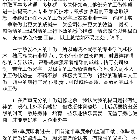
中取同事多沟通，多切磋。多关怀领会其他部分的工做性质，
进一步提高本人专业 学问技术，积极接收新的不雅念取设
想，要继续正在本人的工做岗亭上兢兢业业干事，踏结壮实
，争取做出更大的成就来，为公司带来更大的效益！ 最初，
感激我的上级对我的上行下效的悉心指点，我必然会以积极自
动，充满的心态去 工做。 以上总结如不妥之处，请予。
由于热爱本人的工做，所以通晓本岗亭的专业学问和技
术，熟悉相关行业规 范，关心行业的成长趋向。时辰连结强
烈的立异认识。 严酷规律预示着精采的成就，恪守公司轨
制，苦守工做岗亭，以极高的工做热情自动心 地投入到本人
的工做傍边去，不骄不躁，积极共同工做。很好的理解本人工
做，超卓的履行了岗 位职责，可以或许高质、高效的完成本
职工做。
正在严重充分的工做进修之余，我认为我的糊口是很有纪
律的，没有此外不良嗜好，但贫乏体育熬炼，此后我要挤出必
然的时间，熬炼身体，培育一些乐趣快乐喜爱，无益于身心健
康，才能更好地，为企业办事。
第x季度即将过去，回首这半季度来的监理工做，体味最
深的是做好监理工做，就必需严酷认实，有较强的义务心，不