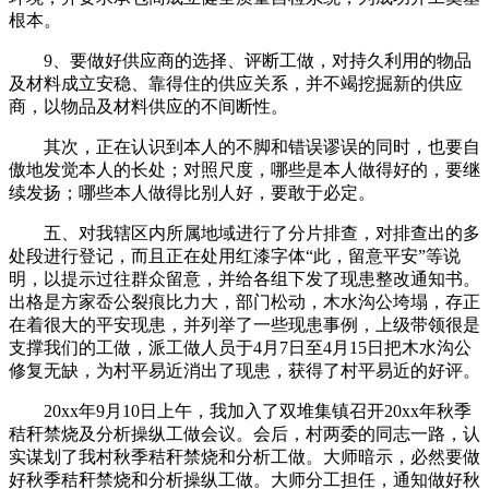
根本。
9、要做好供应商的选择、评断工做，对持久利用的物品
及材料成立安稳、靠得住的供应关系，并不竭挖掘新的供应
商，以物品及材料供应的不间断性。
其次，正在认识到本人的不脚和错误谬误的同时，也要自
傲地发觉本人的长处；对照尺度，哪些是本人做得好的，要继
续发扬；哪些本人做得比别人好，要敢于必定。
五、对我辖区内所属地域进行了分片排查，对排查出的多
处段进行登记，而且正在处用红漆字体“此，留意平安”等说
明，以提示过往群众留意，并给各组下发了现患整改通知书。
出格是方家岙公裂痕比力大，部门松动，木水沟公垮塌，存正
在着很大的平安现患，并列举了一些现患事例，上级带领很是
支撑我们的工做，派工做人员于4月7日至4月15日把木水沟公
修复无缺，为村平易近消出了现患，获得了村平易近的好评。
20xx年9月10日上午，我加入了双堆集镇召开20xx年秋季
秸秆禁烧及分析操纵工做会议。会后，村两委的同志一路，认
实谋划了我村秋季秸秆禁烧和分析工做。大师暗示，必然要做
好秋季秸秆禁烧和分析操纵工做。大师分工担任，通知做好秋