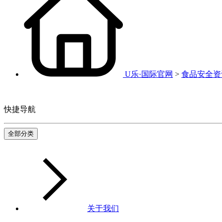
U乐·国际官网
>
食品安全资
快捷导航
全部分类
关于我们