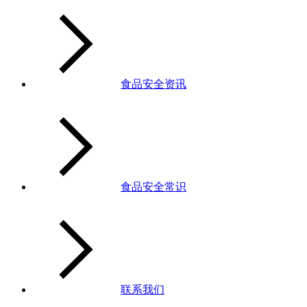
食品安全资讯
食品安全常识
联系我们