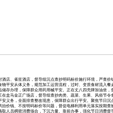
酒店、雀笙酒店，督导组沉点查抄明码标价施行环境，严查价钱
食物平安从体义务，规范加工运营流程，过时、变质食材流入餐
品储存办理，保障群众用药用械平安。正在丈八四壳牌加油坐，
正在盒马金正广场店，督导组查抄肉类、蔬菜、生果、风俗节令
平安义务，全面排查整改现患，保障群众出行平安。聚焦节日沉
哄抬价钱、不按明码标价等问题，督促电梯利用单元落实按期查
场取人员稠密消费场合，下沉力量、靠前办事，强化节日消费督