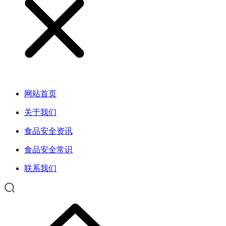
网站首页
关于我们
食品安全资讯
食品安全常识
联系我们