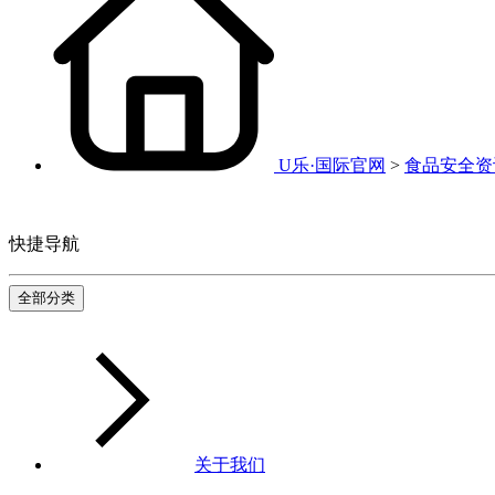
U乐·国际官网
>
食品安全资
快捷导航
全部分类
关于我们