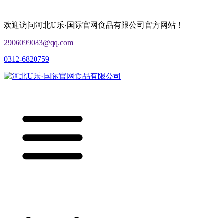
欢迎访问河北U乐·国际官网食品有限公司官方网站！
2906099083@qq.com
0312-6820759