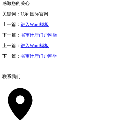
感激您的关心！
关键词：U乐·国际官网
上一篇：
进入Word模板
下一篇：
省审计厅门户网坐
上一篇：
进入Word模板
下一篇：
省审计厅门户网坐
联系我们