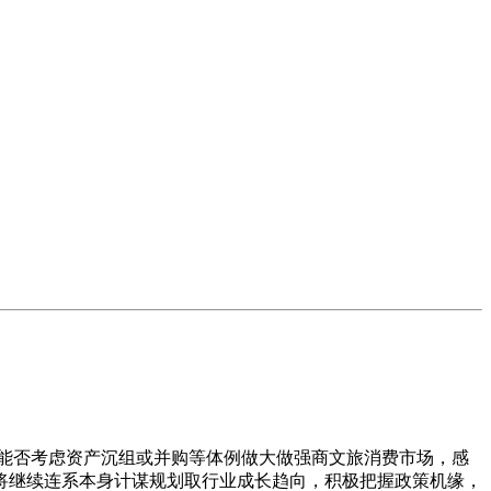
能否考虑资产沉组或并购等体例做大做强商文旅消费市场，感
司将继续连系本身计谋规划取行业成长趋向，积极把握政策机缘，