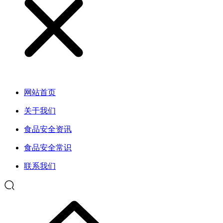
网站首页
关于我们
食品安全资讯
食品安全常识
联系我们