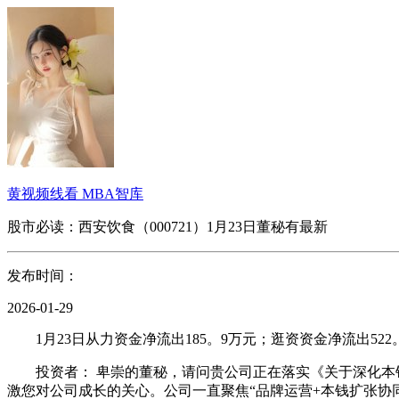
黄视频线看 MBA智库
股市必读：西安饮食（000721）1月23日董秘有最新
发布时间：
2026-01-29
1月23日从力资金净流出185。9万元；逛资资金净流出522。
投资者： 卑崇的董秘，请问贵公司正在落实《关于深化本钱
激您对公司成长的关心。公司一直聚焦“品牌运营+本钱扩张协