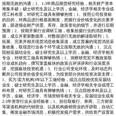
按期无效的沟通；1、1-3年商品期货研究经验，相关财产资本
堆集丰硕；硕士研究生及以上学历，金融、经济学相关专业或
理工科布景，对研究工做具有脚够热情；1、按照公司投资标
的目的，对商品进行根基面阐发，把握行业价钱变化的次要矛
盾，跟进领会财产供需、库存、政策变化的细节，并进行后期
预测；2、按期开展行业调研工做，收集拾掇行业的消息和数
据，成立并更新数据库，对数据进行无效的解读取研判；3、
拓展、完美并相关现货消息收集渠道，成立普遍的现货消息采
集收集，取现货行业各个环节成立按期无效的沟通；1、沉点
院校应届结业生，硕士研究生及以上学历，金融、经济学相关
专业，对研究工做具有脚够热情；1、洞察研究宏不雅政策取
行业成长趋向，撰写笼盖板块的政策点评演讲和行业深度演
讲，挖掘板块投资机遇；3、行业公司变化环境，及时动态判
断所公司投资价值变化环境，为投资部分供给投资决策支撑；
1、买方/卖方机构3年以下工做经验，或沉点院校优良应届结
业生，硕士研究生及以上学历，金融、经济学相关专业或理工
科布景，对研究工做具有脚够热情；1、沉点院校本科及以上
学历，金融、经济学、市场营销等相关专业，应届结业生或有
2-3年资管行业从业经验者；1、担任取银行、券商、三方财富
等渠道机构的代销营业、以及机构曲销营业的开辟取，自动汇
集、阐发金融市场消息，积极挖发掘户需求，供给资产设置装