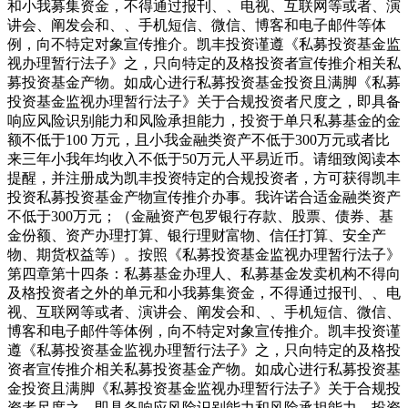
和小我募集资金，不得通过报刊、、电视、互联网等或者、演
讲会、阐发会和、、手机短信、微信、博客和电子邮件等体
例，向不特定对象宣传推介。凯丰投资谨遵《私募投资基金监
视办理暂行法子》之，只向特定的及格投资者宣传推介相关私
募投资基金产物。如成心进行私募投资基金投资且满脚《私募
投资基金监视办理暂行法子》关于合规投资者尺度之，即具备
响应风险识别能力和风险承担能力，投资于单只私募基金的金
额不低于100 万元，且小我金融类资产不低于300万元或者比
来三年小我年均收入不低于50万元人平易近币。请细致阅读本
提醒，并注册成为凯丰投资特定的合规投资者，方可获得凯丰
投资私募投资基金产物宣传推介办事。我许诺合适金融类资产
不低于300万元；（金融资产包罗银行存款、股票、债券、基
金份额、资产办理打算、银行理财富物、信任打算、安全产
物、期货权益等）。按照《私募投资基金监视办理暂行法子》
第四章第十四条：私募基金办理人、私募基金发卖机构不得向
及格投资者之外的单元和小我募集资金，不得通过报刊、、电
视、互联网等或者、演讲会、阐发会和、、手机短信、微信、
博客和电子邮件等体例，向不特定对象宣传推介。凯丰投资谨
遵《私募投资基金监视办理暂行法子》之，只向特定的及格投
资者宣传推介相关私募投资基金产物。如成心进行私募投资基
金投资且满脚《私募投资基金监视办理暂行法子》关于合规投
资者尺度之，即具备响应风险识别能力和风险承担能力，投资