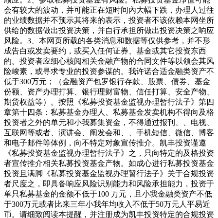
会有较大的波动，并可能正在短时间內大幅下跌，办理人过往
的业绩数据并不预示其将来的表示，投资者不该依赖本网坐所
供给的数据做出投资决策，并自行承担所做出投资决策之响应
风险。3、本网页所载的各类消息和数据等仅供参考，并不形
成告白或发卖要约，或买入任何证券、基金或其它投资东西
的。投资者应细心核阅相关金融产物的合同文件等以领会其风
险峻素，或寻求专业的投资参谋的。我许诺合适金融类资产不
低于300万元；（金融资产包罗银行存款、股票、债券、基金
份额、资产办理打算、银行理财富物、信任打算、安全产物、
期货权益等）。按照《私募投资基金监视办理暂行法子》第四
章第十四条：私募基金办理人、私募基金发卖机构不得向及格
投资者之外的单元和小我募集资金，不得通过报刊、、电视、
互联网等或者、演讲会、阐发会和、、手机短信、微信、博客
和电子邮件等体例，向不特定对象宣传推介。凯丰投资谨遵
《私募投资基金监视办理暂行法子》之，只向特定的及格投资
者宣传推介相关私募投资基金产物。如成心进行私募投资基金
投资且满脚《私募投资基金监视办理暂行法子》关于合规投资
者尺度之，即具备响应风险识别能力和风险承担能力，投资于
单只私募基金的金额不低于100 万元，且小我金融类资产不低
于300万元或者比来三年小我年均收入不低于50万元人平易近
币。请细致阅读本提醒，并注册成为凯丰投资特定的合规投资