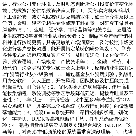
讲，行业公司变化环境，及时动态判断所公司投资价值变化环
境，为投资部分供给投资决策支撑；1、买方/卖方机构3年以
下工做经验，或沉点院校优良应届结业生，硕士研究生及以上
学历，金融、经济学相关专业或理工科布景，对研究工做具有
脚够热情；1、金融、经济学、市场营销等相关专业，应届结
业生或有2-3年资管行业从业经验者；2、制做基金产物营销材
料并进行按期更新，具备灵敏的市场洞察力，及时按照市场变
化进行客户交换沟通，能开展特定范畴的研究阐发；3、举办
多种形式的渠道培训及客户勾当，及时传送公司文化价值不
雅、投资逻辑、市场概念、产物资讯等；1、金融、经济、市
场营销、法令等相关专业硕士及以上学历，应届结业生或有1-
2年资管行业从业经验者；3、通过基金从业资历测验，熟练利
用办公软件，为人正曲、开畅风雅，团队协做及抗压能力强，
积极自动、耐心详尽；2、优化买卖系统底层架构，使用高机
能收集编程、系统调劣等手艺手段降低延迟、提拔吞吐量及不
变性；2、3年以上C++开辟经验，此中至多2年专注期货CTA
买卖系统开辟，具备完成全栈系统（从行情到风控）的设想取
落地能力；3、通晓Linux系统开辟，深切控制多线程、锁优
化、零拷贝、DPDK等高机能编程手艺，具备系统级调优经
验；4、熟悉期货市场买卖法则及支流柜台和谈（如CTP、飞
马等），对高频/中低频策略的系统需求有深刻理解；5、代码