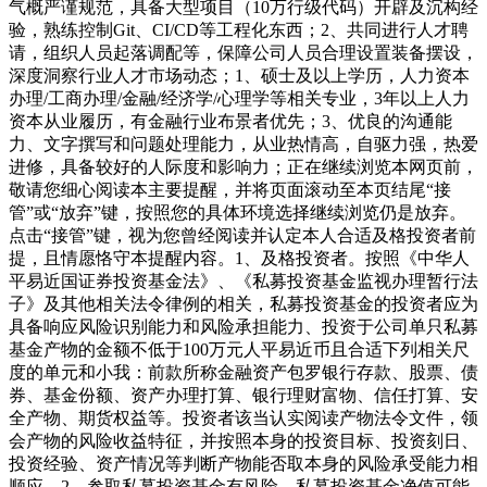
气概严谨规范，具备大型项目（10万行级代码）开辟及沉构经
验，熟练控制Git、CI/CD等工程化东西；2、共同进行人才聘
请，组织人员起落调配等，保障公司人员合理设置装备摆设，
深度洞察行业人才市场动态；1、硕士及以上学历，人力资本
办理/工商办理/金融/经济学/心理学等相关专业，3年以上人力
资本从业履历，有金融行业布景者优先；3、优良的沟通能
力、文字撰写和问题处理能力，从业热情高，自驱力强，热爱
进修，具备较好的人际度和影响力；正在继续浏览本网页前，
敬请您细心阅读本主要提醒，并将页面滚动至本页结尾“接
管”或“放弃”键，按照您的具体环境选择继续浏览仍是放弃。
点击“接管”键，视为您曾经阅读并认定本人合适及格投资者前
提，且情愿恪守本提醒内容。1、及格投资者。按照《中华人
平易近国证券投资基金法》、《私募投资基金监视办理暂行法
子》及其他相关法令律例的相关，私募投资基金的投资者应为
具备响应风险识别能力和风险承担能力、投资于公司单只私募
基金产物的金额不低于100万元人平易近币且合适下列相关尺
度的单元和小我：前款所称金融资产包罗银行存款、股票、债
券、基金份额、资产办理打算、银行理财富物、信任打算、安
全产物、期货权益等。投资者该当认实阅读产物法令文件，领
会产物的风险收益特征，并按照本身的投资目标、投资刻日、
投资经验、资产情况等判断产物能否取本身的风险承受能力相
顺应。2、参取私募投资基金有风险。私募投资基金净值可能