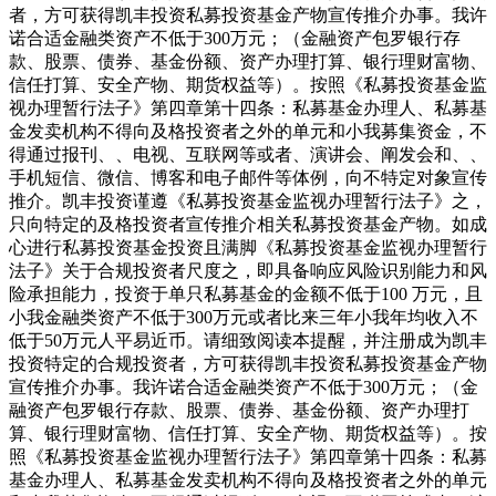
者，方可获得凯丰投资私募投资基金产物宣传推介办事。我许
诺合适金融类资产不低于300万元；（金融资产包罗银行存
款、股票、债券、基金份额、资产办理打算、银行理财富物、
信任打算、安全产物、期货权益等）。按照《私募投资基金监
视办理暂行法子》第四章第十四条：私募基金办理人、私募基
金发卖机构不得向及格投资者之外的单元和小我募集资金，不
得通过报刊、、电视、互联网等或者、演讲会、阐发会和、、
手机短信、微信、博客和电子邮件等体例，向不特定对象宣传
推介。凯丰投资谨遵《私募投资基金监视办理暂行法子》之，
只向特定的及格投资者宣传推介相关私募投资基金产物。如成
心进行私募投资基金投资且满脚《私募投资基金监视办理暂行
法子》关于合规投资者尺度之，即具备响应风险识别能力和风
险承担能力，投资于单只私募基金的金额不低于100 万元，且
小我金融类资产不低于300万元或者比来三年小我年均收入不
低于50万元人平易近币。请细致阅读本提醒，并注册成为凯丰
投资特定的合规投资者，方可获得凯丰投资私募投资基金产物
宣传推介办事。我许诺合适金融类资产不低于300万元；（金
融资产包罗银行存款、股票、债券、基金份额、资产办理打
算、银行理财富物、信任打算、安全产物、期货权益等）。按
照《私募投资基金监视办理暂行法子》第四章第十四条：私募
基金办理人、私募基金发卖机构不得向及格投资者之外的单元