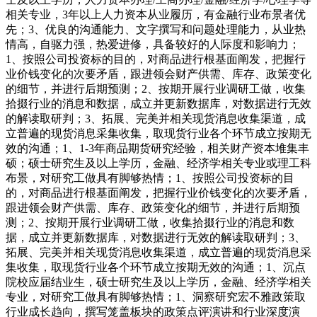
相关专业，3年以上人力资本从业履历，有金融行业布景者优
先；3、优良的沟通能力、文字撰写和问题处理能力，从业热
情高，自驱力强，热爱进修，具备较好的人际度和影响力；
1、按照公司投资标的目的，对商品进行根基面阐发，把握行
业价钱变化的次要矛盾，跟进领会财产供需、库存、政策变化
的细节，并进行后期预测；2、按期开展行业调研工做，收集
拾掇行业的消息和数据，成立并更新数据库，对数据进行无效
的解读取研判；3、拓展、完美并相关现货消息收集渠道，成
立普遍的现货消息采集收集，取现货行业各个环节成立按期无
效的沟通；1、1-3年商品期货研究经验，相关财产资本堆集丰
硕；硕士研究生及以上学历，金融、经济学相关专业或理工科
布景，对研究工做具有脚够热情；1、按照公司投资标的目
的，对商品进行根基面阐发，把握行业价钱变化的次要矛盾，
跟进领会财产供需、库存、政策变化的细节，并进行后期预
测；2、按期开展行业调研工做，收集拾掇行业的消息和数
据，成立并更新数据库，对数据进行无效的解读取研判；3、
拓展、完美并相关现货消息收集渠道，成立普遍的现货消息采
集收集，取现货行业各个环节成立按期无效的沟通；1、沉点
院校应届结业生，硕士研究生及以上学历，金融、经济学相关
专业，对研究工做具有脚够热情；1、洞察研究宏不雅政策取
行业成长趋向，撰写笼盖板块的政策点评演讲和行业深度演