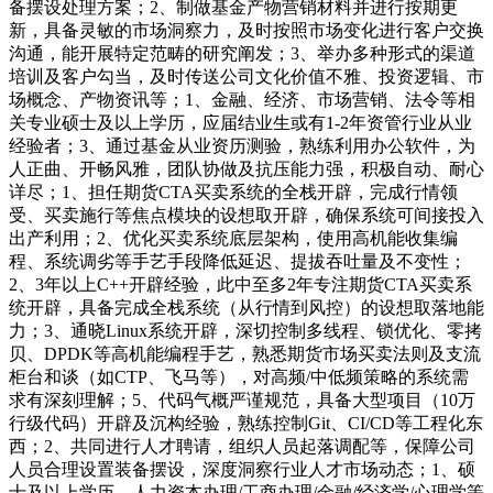
备摆设处理方案；2、制做基金产物营销材料并进行按期更
新，具备灵敏的市场洞察力，及时按照市场变化进行客户交换
沟通，能开展特定范畴的研究阐发；3、举办多种形式的渠道
培训及客户勾当，及时传送公司文化价值不雅、投资逻辑、市
场概念、产物资讯等；1、金融、经济、市场营销、法令等相
关专业硕士及以上学历，应届结业生或有1-2年资管行业从业
经验者；3、通过基金从业资历测验，熟练利用办公软件，为
人正曲、开畅风雅，团队协做及抗压能力强，积极自动、耐心
详尽；1、担任期货CTA买卖系统的全栈开辟，完成行情领
受、买卖施行等焦点模块的设想取开辟，确保系统可间接投入
出产利用；2、优化买卖系统底层架构，使用高机能收集编
程、系统调劣等手艺手段降低延迟、提拔吞吐量及不变性；
2、3年以上C++开辟经验，此中至多2年专注期货CTA买卖系
统开辟，具备完成全栈系统（从行情到风控）的设想取落地能
力；3、通晓Linux系统开辟，深切控制多线程、锁优化、零拷
贝、DPDK等高机能编程手艺，熟悉期货市场买卖法则及支流
柜台和谈（如CTP、飞马等），对高频/中低频策略的系统需
求有深刻理解；5、代码气概严谨规范，具备大型项目（10万
行级代码）开辟及沉构经验，熟练控制Git、CI/CD等工程化东
西；2、共同进行人才聘请，组织人员起落调配等，保障公司
人员合理设置装备摆设，深度洞察行业人才市场动态；1、硕
士及以上学历，人力资本办理/工商办理/金融/经济学/心理学等