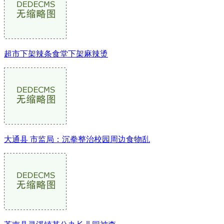
超市下架辣条食堂下架麻辣烫
大通县 市监局：沉拳整治校园周边食物乱