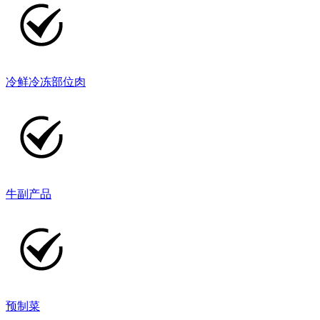
冷鲜冷冻部位肉
牛副产品
预制菜