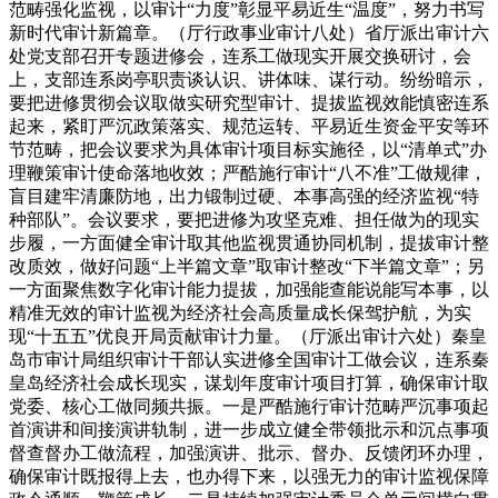
范畴强化监视，以审计“力度”彰显平易近生“温度”，努力书写
新时代审计新篇章。（厅行政事业审计八处）省厅派出审计六
处党支部召开专题进修会，连系工做现实开展交换研讨，会
上，支部连系岗亭职责谈认识、讲体味、谋行动。纷纷暗示，
要把进修贯彻会议取做实研究型审计、提拔监视效能慎密连系
起来，紧盯严沉政策落实、规范运转、平易近生资金平安等环
节范畴，把会议要求为具体审计项目标实施径，以“清单式”办
理鞭策审计使命落地收效；严酷施行审计“八不准”工做规律，
盲目建牢清廉防地，出力锻制过硬、本事高强的经济监视“特
种部队”。会议要求，要把进修为攻坚克难、担任做为的现实
步履，一方面健全审计取其他监视贯通协同机制，提拔审计整
改质效，做好问题“上半篇文章”取审计整改“下半篇文章”；另
一方面聚焦数字化审计能力提拔，加强能查能说能写本事，以
精准无效的审计监视为经济社会高质量成长保驾护航，为实
现“十五五”优良开局贡献审计力量。（厅派出审计六处）秦皇
岛市审计局组织审计干部认实进修全国审计工做会议，连系秦
皇岛经济社会成长现实，谋划年度审计项目打算，确保审计取
党委、核心工做同频共振。一是严酷施行审计范畴严沉事项起
首演讲和间接演讲轨制，进一步成立健全带领批示和沉点事项
督查督办工做流程，加强演讲、批示、督办、反馈闭环办理，
确保审计既报得上去，也办得下来，以强无力的审计监视保障