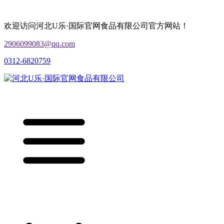
欢迎访问河北U乐·国际官网食品有限公司官方网站！
2906099083@qq.com
0312-6820759