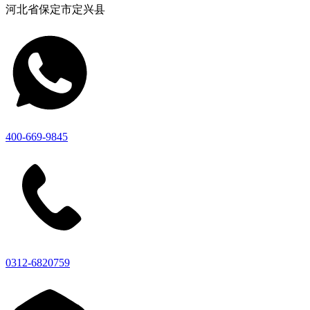
河北省保定市定兴县
400-669-9845
0312-6820759