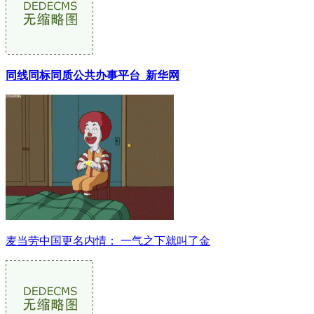
同线同标同质公共办事平台_新华网
麦当劳中国更名内情： 一气之下就叫了金