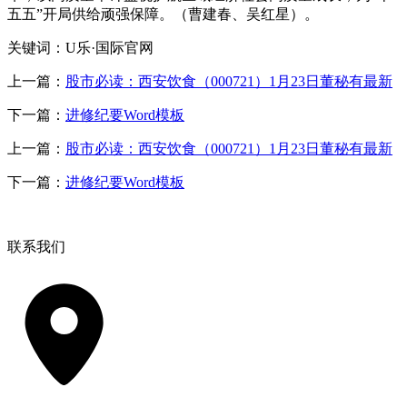
五五”开局供给顽强保障。（曹建春、吴红星）。
关键词：U乐·国际官网
上一篇：
股市必读：西安饮食（000721）1月23日董秘有最新
下一篇：
进修纪要Word模板
上一篇：
股市必读：西安饮食（000721）1月23日董秘有最新
下一篇：
进修纪要Word模板
联系我们