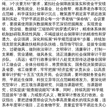
绳、3个次要方针”要求，紧扣社会保障政策落实和资金平安绩
效从线，聚焦就业、社保基金、社会救帮、根基养老办事等沉
点范畴，科学谋划社保审计沉点，鞭策惠平易近富平易近政策
落到实处，守护平易近群众每一分“养老钱”“保命钱”。会议要
求，要摸索使用新兴数据阐发手艺深切挖掘阐发，实现资金
链、营业链、数据链“三链协同”的穿透式审计，精准体系体例
机制妨碍取系统性风险，不竭提拔社会保障审计的精准性和穿
透力。会议强调，深化和拓展“科学规范提拔年”步履，持续加
强支部党风廉政扶植和步队扶植，指导恪守职业、提拔专业能
力、过硬做风，做到依法审计、文明审计、清廉审计，打制一
支果断、营业通晓、做风务实、清正清廉的社会保障审计干部
步队。（高远）省厅行政事业审计八处党支部传达进修全国审
计工做会议，全体分歧暗示，将贯彻落实、国务院决策摆设以
及省委、省工做要求，牢牢把握“经济监视”从责从业，以高质
量审计护航“十五五”优良开局。会议强调，要环绕财务资金利
用、平易近生保障、科技立异等沉点范畴精准发力。要深化研
究型审计，把立项当课题研究、问题当课题研究、当课题研
究，切实提拔“能查能说能写”本事。同时，持续巩固“科学规
范提拔年”步履，力戒形式从义，鞭策审计整改见行收效。会
议指出，要把进修贯彻会议为办事高质量成长的现实步履，连
系本年度审计项目，正在食物平安、质量监管等平易近生关心