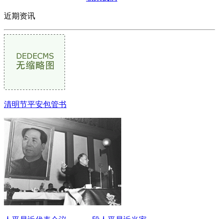
近期资讯
清明节平安包管书