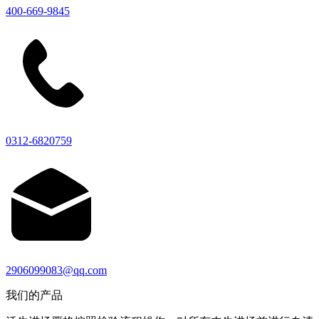
400-669-9845
0312-6820759
2906099083@qq.com
我们的产品