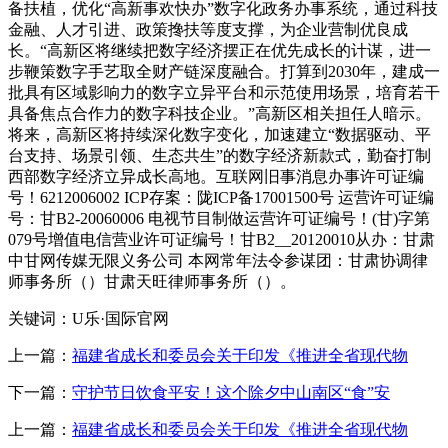
备扶植，优化“高新事欢快办”数字化政务办事系统，通过科技
金融、人才引进、政策搀扶等度支撑，为企业营制优良成
长。“高新区将继续把数字经济摆正在优先成长的计谋，进一
步鞭策数字手艺取全财产链深度融合。打算到2030年，建成一
批具有区域影响力的数字立异平台和示范使用场景，培育若干
具备焦点合作力的数字科技企业。”高新区相关担任人暗示。
将来，高新区将持续深化数字变化，加速建立“数据驱动、平
台支持、场景引领、生态共生”的数字经济新款式，勤奋打制
西部数字经济立异成长高地。互联网旧事消息办事许可证编
号！6212006002 ICP存案：陇ICP备17001500号 运营许可证编
号：甘B2-20060006 电视节目制做运营许可证编号！(甘)字第
079号增值电信营业许可证编号！甘B2__20120010从办：甘肃
中甘网传媒无限义务公司 本网常年法令参谋团：甘肃协调律
师事务所（）甘肃天旺律师事务所（）。
关键词：U乐·国际官网
上一篇：
福建省成长和委员会关于印发《推进全省现代物
下一篇：
守护节日饮食平安！这个除夕中山南区“食”安
上一篇：
福建省成长和委员会关于印发《推进全省现代物