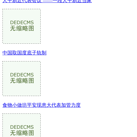
人平易近代表会议 ——一段人平易近当家
中国取国度底子轨制
食物小做坊平安现患大代表加管力度