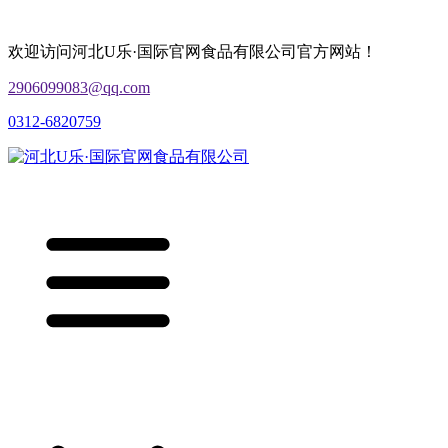
欢迎访问河北U乐·国际官网食品有限公司官方网站！
2906099083@qq.com
0312-6820759