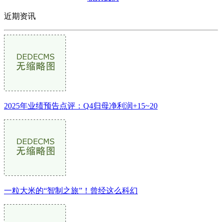
近期资讯
2025年业绩预告点评：Q4归母净利润+15~20
一粒大米的“智制之旅”！曾经这么科幻