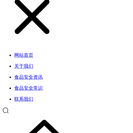
网站首页
关于我们
食品安全资讯
食品安全常识
联系我们