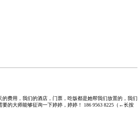
的费用，我们的酒店，门票，吃饭都是她帮我们放置的，我们
能够征询一下婷婷，婷婷！ 186 9563 8225（←长按