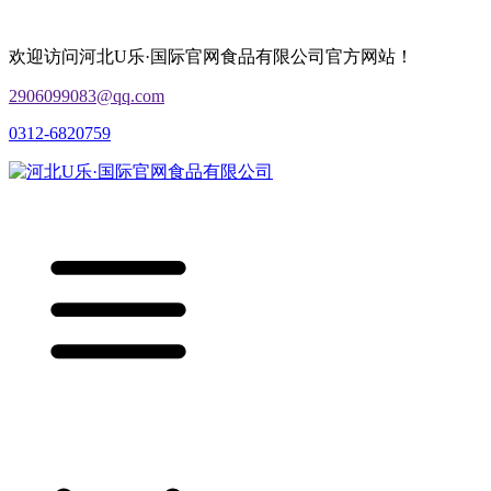
欢迎访问河北U乐·国际官网食品有限公司官方网站！
2906099083@qq.com
0312-6820759