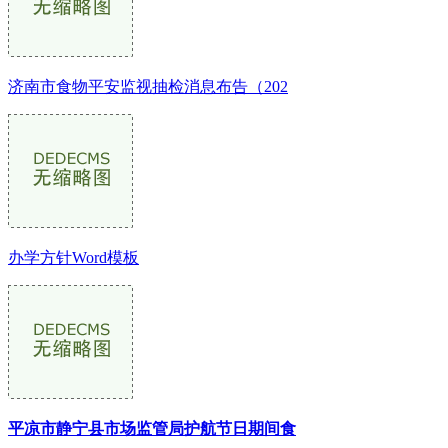
济南市食物平安监视抽检消息布告（202
办学方针Word模板
平凉市静宁县市场监管局护航节日期间食