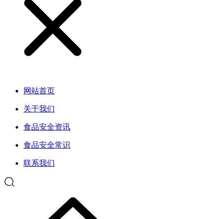
网站首页
关于我们
食品安全资讯
食品安全常识
联系我们