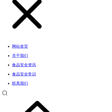
网站首页
关于我们
食品安全资讯
食品安全常识
联系我们