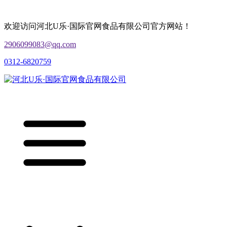
欢迎访问河北U乐·国际官网食品有限公司官方网站！
2906099083@qq.com
0312-6820759