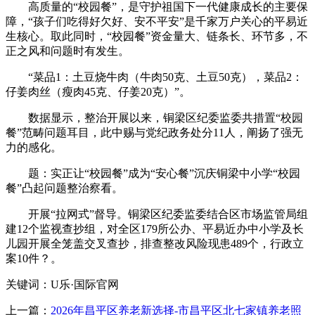
高质量的“校园餐”，是守护祖国下一代健康成长的主要保
障，“孩子们吃得好欠好、安不平安”是千家万户关心的平易近
生核心。取此同时，“校园餐”资金量大、链条长、环节多，不
正之风和问题时有发生。
“菜品1：土豆烧牛肉（牛肉50克、土豆50克），菜品2：
仔姜肉丝（瘦肉45克、仔姜20克）”。
数据显示，整治开展以来，铜梁区纪委监委共措置“校园
餐”范畴问题耳目，此中赐与党纪政务处分11人，阐扬了强无
力的感化。
题：实正让“校园餐”成为“安心餐”沉庆铜梁中小学“校园
餐”凸起问题整治察看。
开展“拉网式”督导。铜梁区纪委监委结合区市场监管局组
建12个监视查抄组，对全区179所公办、平易近办中小学及长
儿园开展全笼盖交叉查抄，排查整改风险现患489个，行政立
案10件？。
关键词：U乐·国际官网
上一篇：
2026年昌平区养老新选择-市昌平区北七家镇养老照