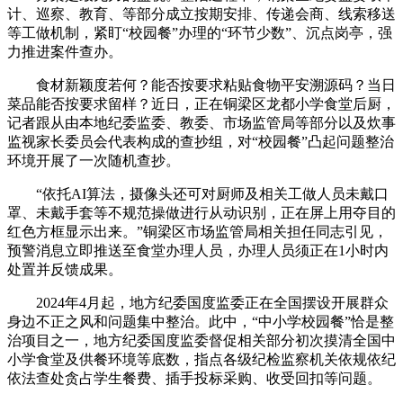
计、巡察、教育、等部分成立按期安排、传递会商、线索移送
等工做机制，紧盯“校园餐”办理的“环节少数”、沉点岗亭，强
力推进案件查办。
食材新颖度若何？能否按要求粘贴食物平安溯源码？当日
菜品能否按要求留样？近日，正在铜梁区龙都小学食堂后厨，
记者跟从由本地纪委监委、教委、市场监管局等部分以及炊事
监视家长委员会代表构成的查抄组，对“校园餐”凸起问题整治
环境开展了一次随机查抄。
“依托AI算法，摄像头还可对厨师及相关工做人员未戴口
罩、未戴手套等不规范操做进行从动识别，正在屏上用夺目的
红色方框显示出来。”铜梁区市场监管局相关担任同志引见，
预警消息立即推送至食堂办理人员，办理人员须正在1小时内
处置并反馈成果。
2024年4月起，地方纪委国度监委正在全国摆设开展群众
身边不正之风和问题集中整治。此中，“中小学校园餐”恰是整
治项目之一，地方纪委国度监委督促相关部分初次摸清全国中
小学食堂及供餐环境等底数，指点各级纪检监察机关依规依纪
依法查处贪占学生餐费、插手投标采购、收受回扣等问题。