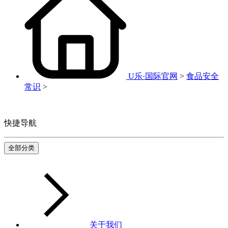
U乐·国际官网
>
食品安全
常识
>
快捷导航
全部分类
关于我们