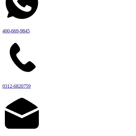
400-669-9845
0312-6820759