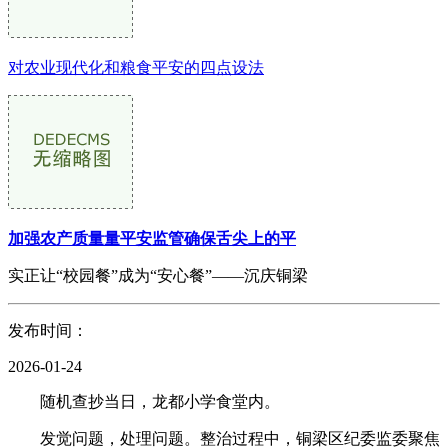
对农业现代化和粮食平安的四点设法
加强农产质量量平安监管确保舌尖上的平
实正让“校园餐”成为“安心餐”——沉庆铜梁
发布时间：
2026-01-24
随机查抄当日，龙都小学食堂内。
发觉问题，处理问题。整治过程中，铜梁区纪委监委聚焦