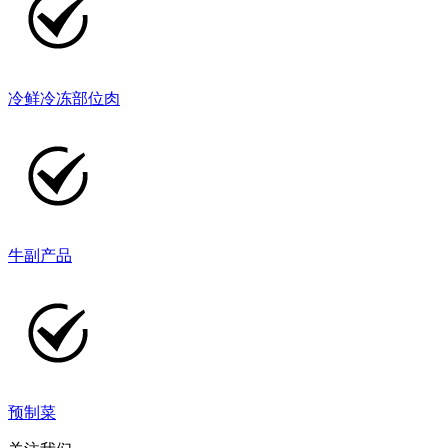
冷鲜冷冻部位肉
牛副产品
预制菜