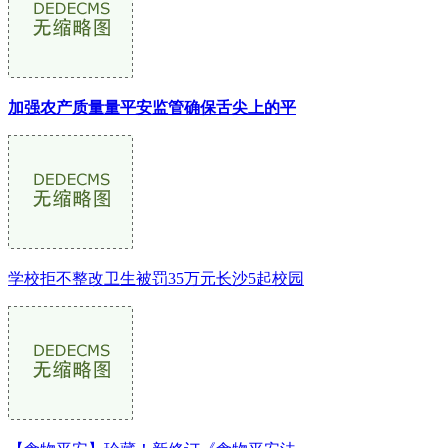
加强农产质量量平安监管确保舌尖上的平
学校拒不整改卫生被罚35万元长沙5起校园