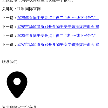
关键词：U乐·国际官网
上一篇：
2025年食物平安亮点工做二 “线上+线下+特色”—
下一篇：
武安市场监管所召开食物平安专题提拔培训会 建
上一篇：
2025年食物平安亮点工做二 “线上+线下+特色”—
下一篇：
武安市场监管所召开食物平安专题提拔培训会 建
联系我们
河北省保定市定兴县