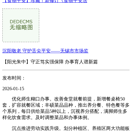
【食物平安】珍藏！新修订《食物平安法
沉阳敬老 守护舌尖平安——无锡市市场监
【阳光朱中】守正笃实强保障 办事育人谱新篇
发布时间：
2026-01-15
优化师生糊口办事。改善食堂就餐前提，新增餐桌椅50
套，扩容就餐区域；丰硕菜品品种，推出养分餐、特色餐等多
个系列，每日供给菜品5种以上，沉视养分搭配，满脚师生多
样化饮食需求。及时调整菜品和办事体例。
沉点推进劳动实践升级。划分种植区、养殖区两大功能板