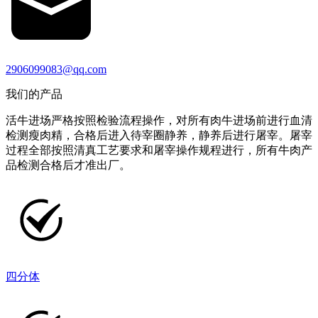
2906099083@qq.com
我们的产品
活牛进场严格按照检验流程操作，对所有肉牛进场前进行血清
检测瘦肉精，合格后进入待宰圈静养，静养后进行屠宰。屠宰
过程全部按照清真工艺要求和屠宰操作规程进行，所有牛肉产
品检测合格后才准出厂。
四分体