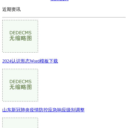
近期资讯
2024认识形态Word模板下载
山东新冠肺炎疫情防控应急响应级别调整