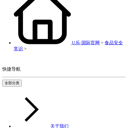
U乐·国际官网
>
食品安全
常识
>
快捷导航
全部分类
关于我们