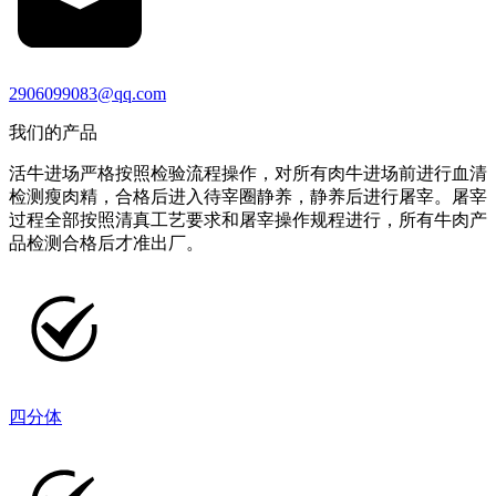
2906099083@qq.com
我们的产品
活牛进场严格按照检验流程操作，对所有肉牛进场前进行血清
检测瘦肉精，合格后进入待宰圈静养，静养后进行屠宰。屠宰
过程全部按照清真工艺要求和屠宰操作规程进行，所有牛肉产
品检测合格后才准出厂。
四分体