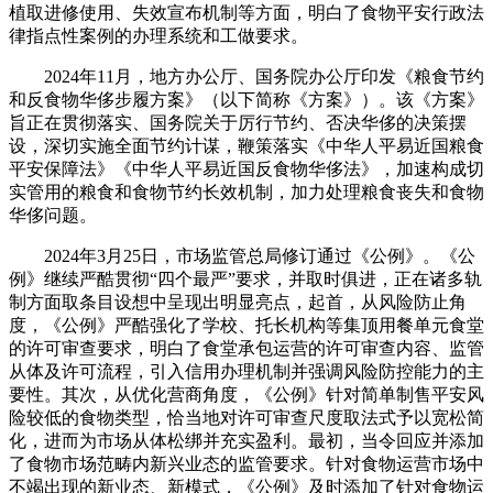
植取进修使用、失效宣布机制等方面，明白了食物平安行政法
律指点性案例的办理系统和工做要求。
2024年11月，地方办公厅、国务院办公厅印发《粮食节约
和反食物华侈步履方案》（以下简称《方案》）。该《方案》
旨正在贯彻落实、国务院关于厉行节约、否决华侈的决策摆
设，深切实施全面节约计谋，鞭策落实《中华人平易近国粮食
平安保障法》《中华人平易近国反食物华侈法》，加速构成切
实管用的粮食和食物节约长效机制，加力处理粮食丧失和食物
华侈问题。
2024年3月25日，市场监管总局修订通过《公例》。《公
例》继续严酷贯彻“四个最严”要求，并取时俱进，正在诸多轨
制方面取条目设想中呈现出明显亮点，起首，从风险防止角
度，《公例》严酷强化了学校、托长机构等集顶用餐单元食堂
的许可审查要求，明白了食堂承包运营的许可审查内容、监管
从体及许可流程，引入信用办理机制并强调风险防控能力的主
要性。其次，从优化营商角度，《公例》针对简单制售平安风
险较低的食物类型，恰当地对许可审查尺度取法式予以宽松简
化，进而为市场从体松绑并充实盈利。最初，当令回应并添加
了食物市场范畴内新兴业态的监管要求。针对食物运营市场中
不竭出现的新业态、新模式，《公例》及时添加了针对食物运