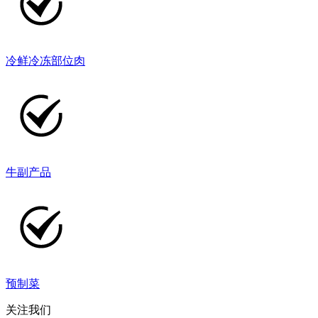
冷鲜冷冻部位肉
牛副产品
预制菜
关注我们