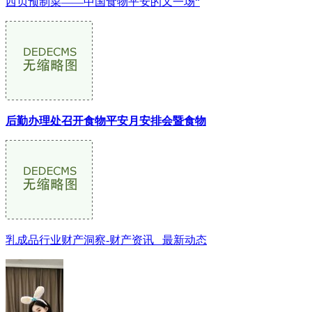
西贝预制菜——中国食物平安的又一场“
后勤办理处召开食物平安月安排会暨食物
乳成品行业财产洞察-财产资讯_ 最新动态