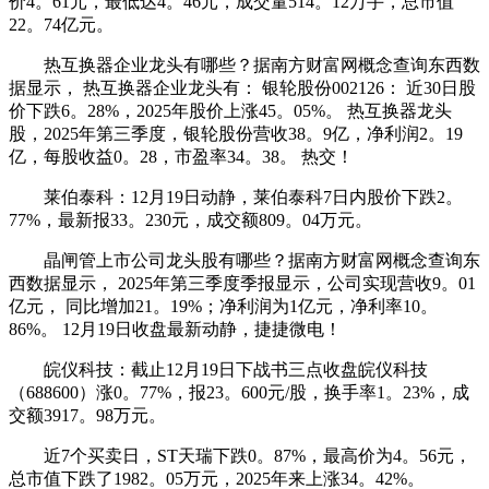
价4。61元，最低达4。46元，成交量514。12万手，总市值
22。74亿元。
热互换器企业龙头有哪些？据南方财富网概念查询东西数
据显示， 热互换器企业龙头有： 银轮股份002126： 近30日股
价下跌6。28%，2025年股价上涨45。05%。 热互换器龙头
股，2025年第三季度，银轮股份营收38。9亿，净利润2。19
亿，每股收益0。28，市盈率34。38。 热交！
莱伯泰科：12月19日动静，莱伯泰科7日内股价下跌2。
77%，最新报33。230元，成交额809。04万元。
晶闸管上市公司龙头股有哪些？据南方财富网概念查询东
西数据显示， 2025年第三季度季报显示，公司实现营收9。01
亿元， 同比增加21。19%；净利润为1亿元，净利率10。
86%。 12月19日收盘最新动静，捷捷微电！
皖仪科技：截止12月19日下战书三点收盘皖仪科技
（688600）涨0。77%，报23。600元/股，换手率1。23%，成
交额3917。98万元。
近7个买卖日，ST天瑞下跌0。87%，最高价为4。56元，
总市值下跌了1982。05万元，2025年来上涨34。42%。