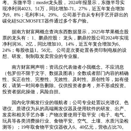
考。 东微半导：mosfet龙头股， 2024年报显示，东微半导实
现净利润4023。51万，同比增加-71。27%，近五年复合增加
为9。8%；毛利率14。29%。 公司基于自从专利手艺开辟出的
碳化硅Si2CMOSFET器件通过多个客户验。
据南方财富网概念查询东西数据显示，2025年苹果概念股
票的龙头有： 1、鹏鼎控股： 龙头，鹏鼎控股公司2024年实现
净利润36。2亿，同比增加10。14%，近五年复合增加为6。
24%；每股收益1。56元。 公司是次要处置各类印制电板的设
想、研发、制制取发卖营业的专业服。
南方财富网声明：资讯仅代表做者小我概念。不应消息
（包罗但不限于文字、数据及图表）全数或者部门内容的精确
性、实正在性、完整性、无效性、及时性、原创性等，如有侵
权，请第一时间奉告删除。仅供投资者参考，并不形成投资。
投资者据此操做，风险自担。
国内化学阐发行业的领航者；公司专业处置以光谱仪、色
谱仪、质谱仪为从的高端阐发仪器及使用软件的研发、出产、
发卖和相关手艺办事；产物次要使用于取平安（电子、电气、
玩具等各类消费操行业、食物平安、空气、土壤、水质污染检
测等）；19年取食物平安仪器收入6。40亿元，营收占比70。