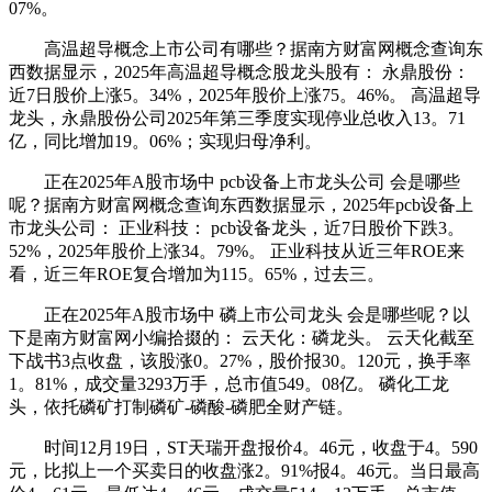
07%。
高温超导概念上市公司有哪些？据南方财富网概念查询东
西数据显示，2025年高温超导概念股龙头股有： 永鼎股份：
近7日股价上涨5。34%，2025年股价上涨75。46%。 高温超导
龙头，永鼎股份公司2025年第三季度实现停业总收入13。71
亿，同比增加19。06%；实现归母净利。
正在2025年A股市场中 pcb设备上市龙头公司 会是哪些
呢？据南方财富网概念查询东西数据显示，2025年pcb设备上
市龙头公司： 正业科技： pcb设备龙头，近7日股价下跌3。
52%，2025年股价上涨34。79%。 正业科技从近三年ROE来
看，近三年ROE复合增加为115。65%，过去三。
正在2025年A股市场中 磷上市公司龙头 会是哪些呢？以
下是南方财富网小编拾掇的： 云天化：磷龙头。 云天化截至
下战书3点收盘，该股涨0。27%，股价报30。120元，换手率
1。81%，成交量3293万手，总市值549。08亿。 磷化工龙
头，依托磷矿打制磷矿-磷酸-磷肥全财产链。
时间12月19日，ST天瑞开盘报价4。46元，收盘于4。590
元，比拟上一个买卖日的收盘涨2。91%报4。46元。当日最高