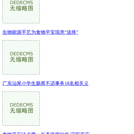
生物能源手艺为食物平安现患“送终”
广东汕尾小学生肠胃不适事务18名相关义