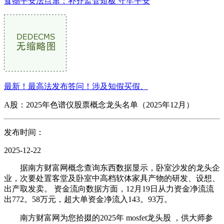
食物平安法点窜：补齐监管短板 守牢平安
最新！最高法发布答问！涉及知假买假、
A股：2025年色谱仪股票概念龙头名单（2025年12月）
发布时间：
2025-12-22
据南方财富网概念查询东西数据显示，卧室沙发的龙头企
业，次要处置客堂及卧室中高档软体家具产物的研发、设想、
出产取发卖。 资金流向数据方面，12月19日从力资金净流流
出772。58万元，超大单资金净流入143。93万。
南方财富网为您拾掇的2025年 mosfet龙头股 ，供大师参