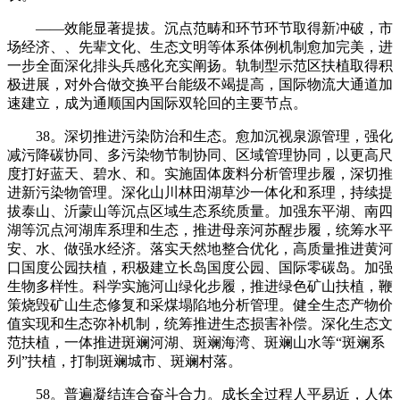
——效能显著提拔。沉点范畴和环节环节取得新冲破，市
场经济、、先辈文化、生态文明等体系体例机制愈加完美，进
一步全面深化排头兵感化充实阐扬。轨制型示范区扶植取得积
极进展，对外合做交换平台能级不竭提高，国际物流大通道加
速建立，成为通顺国内国际双轮回的主要节点。
38。深切推进污染防治和生态。愈加沉视泉源管理，强化
减污降碳协同、多污染物节制协同、区域管理协同，以更高尺
度打好蓝天、碧水、和。实施固体废料分析管理步履，深切推
进新污染物管理。深化山川林田湖草沙一体化和系理，持续提
拔泰山、沂蒙山等沉点区域生态系统质量。加强东平湖、南四
湖等沉点河湖库系理和生态，推进母亲河苏醒步履，统筹水平
安、水、做强水经济。落实天然地整合优化，高质量推进黄河
口国度公园扶植，积极建立长岛国度公园、国际零碳岛。加强
生物多样性。科学实施河山绿化步履，推进绿色矿山扶植，鞭
策烧毁矿山生态修复和采煤塌陷地分析管理。健全生态产物价
值实现和生态弥补机制，统筹推进生态损害补偿。深化生态文
范扶植，一体推进斑斓河湖、斑斓海湾、斑斓山水等“斑斓系
列”扶植，打制斑斓城市、斑斓村落。
58。普遍凝结连合奋斗合力。成长全过程人平易近，人体