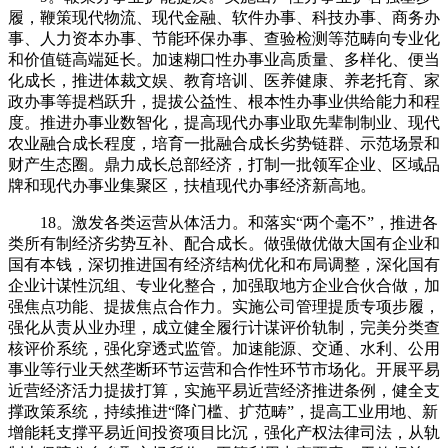
履，鞭策现代物流、现代金融、软件办事、科技办事、商务办
事、人力资本办事、节能环保办事、查验检测等范畴向专业化
和价值链高端延长。加速糊口性办事业高质量、多样化、便当
化成长，推进体裁文娱、教育培训、医养健康、养老托育、家
政办事等提档跃升，提拔公益性、根本性办事业供给能力和程
度。推进办事业数智化，提高现代办事业取先辈制制业、现代
农业融合成长程度，培育一批融合成长劣势链群、示范场景和
财产生态圈。鼎力成长总部经济，打制一批领军企业、区域品
牌和现代办事业集聚区，扶植现代办事经济新高地。
18。激发各类运营从体活力。和落实“两个毫不”，推进各
类所有制经济劣势互补、配合成长。做强做优做大国有企业和
国有本钱，深切推进国有经济结构优化和布局调整，深化国有
企业计谋性沉组、专业化整合，加强取地方企业合伙合做，加
强焦点功能、提拔焦点合作力。实施公司管理提质专项步履，
强化从责从业办理，成立健全履行计谋评价轨制，完美分类查
核评价系统，强化穿透式监管。加速能源、交通、水利、公用
事业等行业天然垄断环节运营和合作性环节市场化。开展平易
近营经济活力提拔打算，实施平易近营经济推进条例，健全支
撑政策系统，持续推进“降门槛、扩范畴”，提高工业用地、新
增能耗支撑平易近间投资项目比沉，强化产权法律司法，从轨