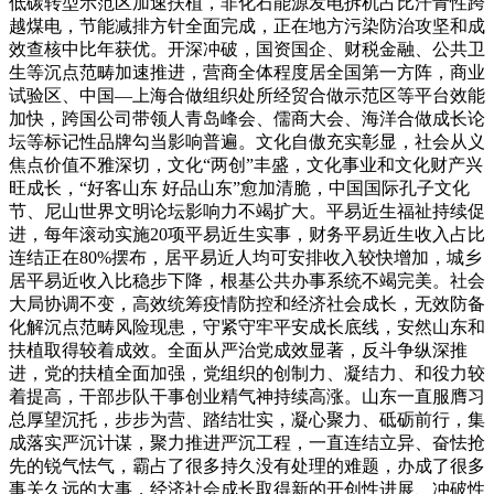
低碳转型示范区加速扶植，非化石能源发电拆机占比汗青性跨
越煤电，节能减排方针全面完成，正在地方污染防治攻坚和成
效查核中比年获优。开深冲破，国资国企、财税金融、公共卫
生等沉点范畴加速推进，营商全体程度居全国第一方阵，商业
试验区、中国—上海合做组织处所经贸合做示范区等平台效能
加快，跨国公司带领人青岛峰会、儒商大会、海洋合做成长论
坛等标记性品牌勾当影响普遍。文化自傲充实彰显，社会从义
焦点价值不雅深切，文化“两创”丰盛，文化事业和文化财产兴
旺成长，“好客山东 好品山东”愈加清脆，中国国际孔子文化
节、尼山世界文明论坛影响力不竭扩大。平易近生福祉持续促
进，每年滚动实施20项平易近生实事，财务平易近生收入占比
连结正在80%摆布，居平易近人均可安排收入较快增加，城乡
居平易近收入比稳步下降，根基公共办事系统不竭完美。社会
大局协调不变，高效统筹疫情防控和经济社会成长，无效防备
化解沉点范畴风险现患，守紧守牢平安成长底线，安然山东和
扶植取得较着成效。全面从严治党成效显著，反斗争纵深推
进，党的扶植全面加强，党组织的创制力、凝结力、和役力较
着提高，干部步队干事创业精气神持续高涨。山东一直服膺习
总厚望沉托，步步为营、踏结壮实，凝心聚力、砥砺前行，集
成落实严沉计谋，聚力推进严沉工程，一直连结立异、奋怯抢
先的锐气怯气，霸占了很多持久没有处理的难题，办成了很多
事关久远的大事，经济社会成长取得新的开创性进展、冲破性