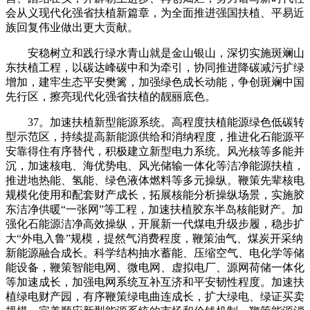
会从义现代化强省扶植新篇章，为全面推进强国扶植、平易近
族回复伟业做出更大贡献。
安稳树立和践行绿水青山就是金山银山，深切实施斑斓山
东扶植工程，以碳达峰碳中和为牵引，协同推进降碳减污扩绿
增加，建牢生态平安樊篱，加强绿色成长动能，争创斑斓中国
先行区，擦亮现代化强省扶植的靓丽底色。
37。加速扶植新型能源系统。高程度扶植能源绿色低碳转
型示范区，持续提高新能源供给和消纳程度，推进化石能源平
安靠得住有序替代，积极建立新型电力系统。风光核等多能并
沉，加速核电、海优势电、风光储输一体化等洁净能源扶植，
推进地热能、氢能、绿色液体燃料等多元操纵。鞭策先辈核电
规模化使用和配套财产成长，拓展核能分析操纵场景，实施胶
东洁净供暖“一张网”等工程，加速扶植胶东半岛核能财产。加
强化石能源洁净高效操纵，开展新一代煤电升级步履，稳步扩
大“外电入鲁”规模，提然气消费程度，鞭策油气、煤炭开采纳
新能源融合成长。科学结构抽水蓄能、压缩空气、电化学等储
能设备，鞭策智能电网、微电网、虚拟电厂、源网荷储一体化
等加速成长，加强电网系统互补互济和平安韧性程度。加速扶
植绿电财产园，有序鞭策绿电曲连成长，扩大绿电、绿证买卖