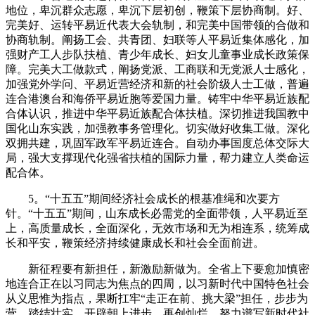
地位，卑沉群众志愿，卑沉下层初创，鞭策下层协商制。好、
完美好、运转平易近代表大会轨制，和完美中国带领的合做和
协商轨制。阐扬工会、共青团、妇联等人平易近集体感化，加
强财产工人步队扶植、青少年成长、妇女儿童事业成长政策保
障。完美大工做款式，阐扬党派、工商联和无党派人士感化，
加强党外学问、平易近营经济和新的社会阶级人士工做，普遍
连合港澳台和海侨平易近胞等爱国力量。铸牢中华平易近族配
合体认识，推进中华平易近族配合体扶植。深切推进我国教中
国化山东实践，加强教事务管理化。切实做好收集工做。深化
双拥共建，巩固军政军平易近连合。自动办事国度总体交际大
局，强大支撑现代化强省扶植的国际力量，帮力建立人类命运
配合体。
5。“十五五”期间经济社会成长的根基准绳和次要方
针。“十五五”期间，山东成长必需党的全面带领，人平易近至
上，高质量成长，全面深化，无效市场和无为相连系，统筹成
长和平安，鞭策经济持续健康成长和社会全面前进。
新征程要有新担任，新激励新做为。全省上下要愈加慎密
地连合正在以习同志为焦点的四周，以习新时代中国特色社会
从义思惟为指点，果断扛牢“走正在前、挑大梁”担任，步步为
营、踏结壮实，开辟朝上进步、再创灿烂，努力谱写新时代社