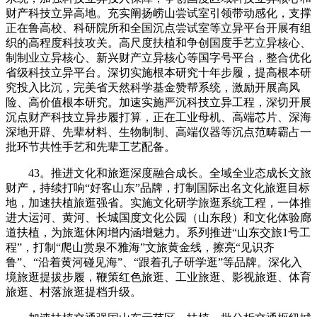
财产科技立异高地。充实阐扬崂山尝试室引领带动感化，支撑
正在鲁高校、科研院所和全国沉点尝试室等立异平台开展有组
织的高程度科技攻关。高尺度扶植和争创国度手艺立异核心、
制制业立异核心、新兴财产立异核心等国字号平台，整合优化
省级科技立异平台。深切实施根本研究十年步履，提高根本研
究投入比沉，完美省天然科学基金赞帮系统，激励开展高风
险、高价值根本研究。加速实施严沉科技立异工程，深切开展
沉点财产科技立异步履打算，正在工业母机、高端芯片、深海
深地开辟、先辈材料、生物制制、高端仪器等沉点范畴霸占一
批环节共性手艺和先辈工艺配备。
43。推进文化和旅逛深度融合成长。全域全业态成长文旅
财产，持续打响“好客山东”品牌，打制国际出名文化旅逛目标
地，加速扶植旅逛强省。实施文化研学旅逛系统工程，一体推
进大运河、黄河、长城国度文化公园（山东段）和文化体验廊
道扶植，为旅逛休闲增内涵增魅力。系列推进“山东交旅1号工
程”，打制“爬山赏泉不雅海”文旅黄金线，擦亮“见识齐
鲁”、“沿着黄河碰见海”、“跟着孔子研学逛”等品牌。深化入
境旅逛提拔步履，鞭策红色旅逛、工业旅逛、影视旅逛、体育
旅逛、村落旅逛提档升级。