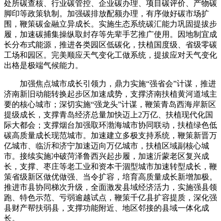
处所碳查核、行业碳管控、企业碳办理、项目碳评价、产物碳
脚印等政策轨制。加强碳排放配额办理，有序做好碳市场扩
围，鞭策碳金融立异成长。实施生态系统碳汇能力巩固提拔步
履，加速碳捕集操纵取封存等先辈手艺推广使用。因地制宜成
长分布式能源，推进各类园区低碳化，扶植国度级、省级零碳
工场和园区。完美顺应天气变化工做系统，提拔应对天气变化
出格是极端气候能力。
加强焦点城市成长引领力，鼎力实施“强省会”计谋，推进
济南新旧动能转换起步区加速成势，支撑济南扶植黄河道域主
要的核心城市；深切实施“强龙头”计谋，鞭策青岛西海岸新区
提级成长，支撑青岛经济总量加快迈上2万亿、扶植现代化国
际大都会；支撑烟台加强取环渤海城市协同联动，扶植绿色低
碳高质量成长现范城市。加速建立多极支持系统，鞭策新晋万
亿城市、临沂和济宁加速迈向万亿城市，扶植区域副核心城
市。接续实施冲破菏泽鲁西兴起步履，加速沂蒙老区复兴成
长，支撑、枣庄等老工业和资本干涸型城市加速转型成长，鞭
策省级新区做优做强、当令扩容，培育高质量成长新增加极。
推进市县协同梯次升级，全面激发县域经济活力，实施强县领
跑、特色示范、亏弱逾越试点，鞭策千亿县扩容提质，深化强
县财产帮扶弱县，支撑功能附近、地区邻接的县域一体化成
长。