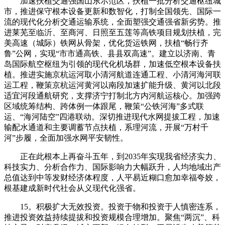
加速扶植交通强国山东示范区，扶植一批分析交通枢纽城
市，推进保守根本设备更新和数智化，打制全国领先、国际一
流的现代化分析交通运输系统，全面塑强交通强省新劣势。推
进莱芜至临沂、至商河、日照至五莲等高铁项目规划扶植，完
美高速（城际）铁网从骨架，优化货运铁网，扶植“畅行齐
鲁”公网，实现“市市通高铁、县县双高速”。建立以济南、青
岛国际航空枢纽为引领的现代化机场群，加速低空根本设备扶
植。推进实施京杭运河取小清河航道连通工程、小清河海河联
运工程，鞭策京杭运河黄河以南段加速扩能升级、黄河以北段
适宜河段通航研究，支撑济宁打制北方内河航运核心。加强跨
区域统筹结构、跨体例一体跟尾，鞭策“公铁河海”多式联
运、“海河陆空”四港联动。深切推进现代水网提拔工程，加速
输配水通道和主要调蓄节点扶植，系理河流，开展“万村千
河”步履，全面加强水网平安韧性。
正在此根本上再奋斗五年，到2035年实现我省经济实力、
科技实力、分析合作力、国际影响力大幅跃升，人均地域出产
总值达到中等发财经济体程度，人平易近糊口愈加幸福夸姣，
根基建成新时代社会从义现代化强省。
15。积极扩大无效投资。投资于物和投资于人慎密连系，
推进投资效益持续提拔和投资规模合理增加。聚焦“两沉”、科