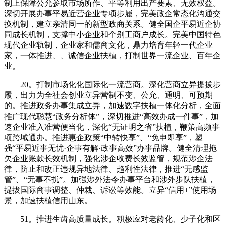
制上保障公允参取市场所作、平等利用出产要素、无效权益。
深切开展办事平易近营企业专项步履，完美政企常态化沟通交
换机制，建立亲清同一的新型政商关系。健全国企平易近企协
同成长机制，支撑中小企业和个别工商户成长。完美中国特色
现代企业轨制，企业家和儒商文化，鼎力培育年轻一代企业
家，一体推进、、诚信企业扶植，打制世界一流企业、百年企
业。
20。打制市场化化国际化一流营商。深化营商立异提拔步
履，出力为全社会创业立异营制不变、公允、通明、可预期
的。推进政务办事集成立异，加速数字扶植一体化分析，全面
推广现代聪慧“政务分析体”，深切推进“高效办成一件事”，加
速企业准入准营便当化，深化“无证明之省”扶植，鞭策高频事
项跨域通办。推进惠企政策“中转快享”、“免申即享”，塑
强“平易近事无忧·企事有解·政事高效”办事品牌。健全清理拖
欠企业账款长效机制，强化涉企收费长效监管，规范涉企法
律，防止和改正违规异地法律、趋利性法律，推进“无感监
管”、“无事不扰”。加强涉外法令办事平台和涉外步队扶植，
提拔国际商事调整、仲裁、诉讼等效能。立异“信用+”使用场
景，加速扶植信用山东。
51。推进生齿高质量成长。积极应对老龄化、少子化和区