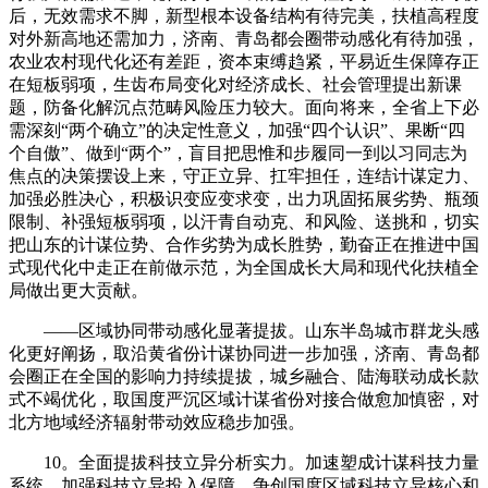
后，无效需求不脚，新型根本设备结构有待完美，扶植高程度
对外新高地还需加力，济南、青岛都会圈带动感化有待加强，
农业农村现代化还有差距，资本束缚趋紧，平易近生保障存正
在短板弱项，生齿布局变化对经济成长、社会管理提出新课
题，防备化解沉点范畴风险压力较大。面向将来，全省上下必
需深刻“两个确立”的决定性意义，加强“四个认识”、果断“四
个自傲”、做到“两个”，盲目把思惟和步履同一到以习同志为
焦点的决策摆设上来，守正立异、扛牢担任，连结计谋定力、
加强必胜决心，积极识变应变求变，出力巩固拓展劣势、瓶颈
限制、补强短板弱项，以汗青自动克、和风险、送挑和，切实
把山东的计谋位势、合作劣势为成长胜势，勤奋正在推进中国
式现代化中走正在前做示范，为全国成长大局和现代化扶植全
局做出更大贡献。
——区域协同带动感化显著提拔。山东半岛城市群龙头感
化更好阐扬，取沿黄省份计谋协同进一步加强，济南、青岛都
会圈正在全国的影响力持续提拔，城乡融合、陆海联动成长款
式不竭优化，取国度严沉区域计谋省份对接合做愈加慎密，对
北方地域经济辐射带动效应稳步加强。
10。全面提拔科技立异分析实力。加速塑成计谋科技力量
系统，加强科技立异投入保障，争创国度区域科技立异核心和