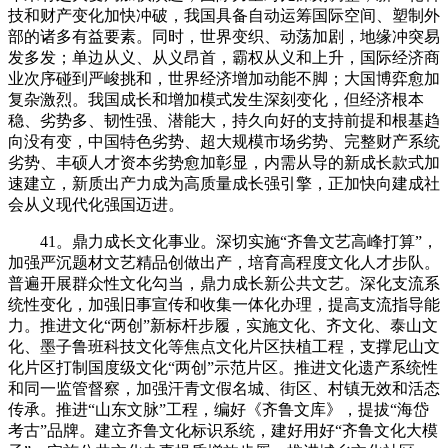
技和财产变化加快冲破，我国具备自动运筹国际空间、塑制外
部的诸多有益要素。同时，世界变织、动荡加剧，地缘冲突易
发多发；单边从义、从义昂首，霸权从义和上升，国际经济商
业次序碰到严峻挑和，世界经济增加动能不脚；大国博弈愈加
复杂激烈。我国成长和增加模式发生深刻变化，但经济根本
稳、劣势多、韧性强、潜能大，持久向好的支持前提和根基趋
向没有变，中国特色劣势、超大规模市场劣势、完整财产系统
劣势、丰硕人才资本劣势愈加彰显，内需从导的新成长款式加
速建立，新质出产力成为高质量成长强引擎，正加快向建成社
会从义现代化强国迈进。
41。鼎力成长文化事业。深切实施“齐鲁文艺高峰打算”，
加强严沉题材文艺精品创做出产，培育高程度文化人才步队。
普遍开展群众性文化勾当，鼎力成长新公共文艺。深化支流系
统性变化，加强旧事宣传和收集一体化办理，提高支流指导能
力。推进文化“两创”新标杆步履，实施文化、齐文化、泰山文
化、墨子鲁班科技文化等焦点文化片区扶植工程，支撑尼山文
化片区打制国度级文化“两创”示范片区。推进文化遗产系统性
和同一监管督察，加强汗青文假名城、街区、村镇无效和活态
传承。推进“山东文脉”工程，编好《齐鲁文库》，提拔“海岱
考古”品牌。建立齐鲁文化标识系统，建好用好“齐鲁文化大模