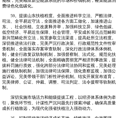
规模，完美顺应新型能源系统的市场和价钱机制，鞭策能源消
费绿色化低碳化。
59。提拔山东扶植程度。全面推进科学立法、严酷法律、
司法、全平易近守法，全面推进各方面工做化，加速推进山
东、、社会扶植。立改废释并举，加强科技立异、绿色低碳、
低空经济、平易近生保障、社会管理、平安成长等沉点范畴和
新兴范畴处所立法，拓宽参取立法渠道，提高处所立法程度。
深切推进依法行政，完美严沉行政决策、行政规范性文件性审
查机制，全面落实存案审查轨制，深化行政法律体系体例机
制，健全行政复议轨制机制，加强督察制、法式化、规范化扶
植。健全法律司法机制，全面精确贯彻宽严相济刑事政策，提
拔科罚施行质效，强化跨部分法律司法协同和监视，完美处理
施行难轨制机制，加强法律司法保障。强化查察监视，加强公
益诉讼。完美带领干部门析性评价机制。结实开展宣布道育，
完美律师、公证、仲裁、调整、司法判定、法令援帮等轨制机
制。
深切实施市场活力和能级提拔工程，以经济体系体例为牵
引，聚焦环节性、计谋性严沉问题先行摸索冲破，确保高质量
成长行稳致远，为现代化强省扶植注入强劲动力。