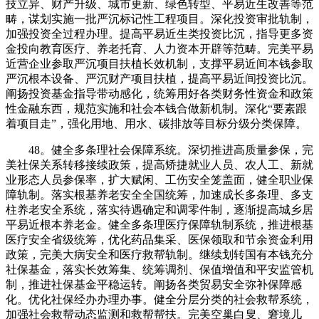
技立异、财产升级、城市更新、绿色转型、平易近生改善等范
畴，谋划实施一批严沉标记性工程项目。深化投资审批轨制，
加强投资全过程办理。提高平易近生类投资比沉，指导更多资
金投向教育医疗、养老托育、人力资本开辟等范畴。完美平易
近营企业参取严沉项目扶植长效机制，支撑平易近间本钱参取
严沉根本设备、严沉财产项目扶植，提高平易近间投资比沉。
阐扬投资基金指导带动感化，统筹用好各类财务性资金和政策
性金融东西，规范实施和社会本钱合做新机制。深化“要素跟
着项目走”，强化用地、用水、碳排放等目标分级分类保障。
48。健全多条理社会保障系统。深切推进高质量参保，完
美社保关系转移接续政策，提高矫捷就业人员、农人工、新就
业形态人员参保率，扩大赋闲、工伤安全笼盖面，健全职业保
障轨制。落实根基养老安全全国统筹，加速成长多条理、多支
柱养老安全系统，落实待遇确定和调零件制，逐渐提高城乡居
平易近根本养老金。健全多条理医疗保障轨制系统，推进根基
医疗安全省级统筹，优化药品集采、医保领取和节余资金利用
政策，完美大病安全和医疗救帮轨制。继续划转国有本钱充分
社保基金，落实长效筹集、统筹调剂、保值增值和平安监管机
制，推进社保基金平稳运转。阐扬各类贸易安全弥补保障感
化。优化社保经办办理办事。健全分层分类的社会救帮系统，
加强社会救帮动态监测和救帮帮扶。完美空巢白叟、窘境儿