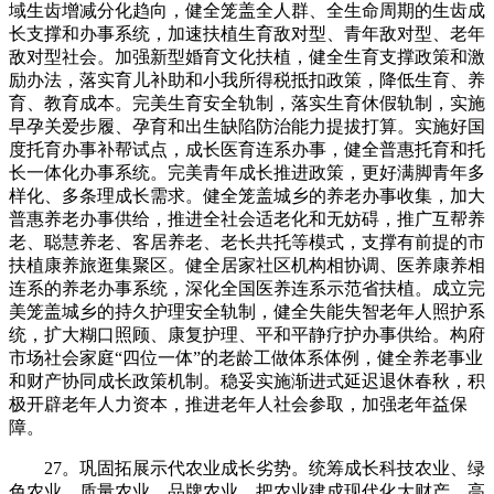
域生齿增减分化趋向，健全笼盖全人群、全生命周期的生齿成
长支撑和办事系统，加速扶植生育敌对型、青年敌对型、老年
敌对型社会。加强新型婚育文化扶植，健全生育支撑政策和激
励办法，落实育儿补助和小我所得税抵扣政策，降低生育、养
育、教育成本。完美生育安全轨制，落实生育休假轨制，实施
早孕关爱步履、孕育和出生缺陷防治能力提拔打算。实施好国
度托育办事补帮试点，成长医育连系办事，健全普惠托育和托
长一体化办事系统。完美青年成长推进政策，更好满脚青年多
样化、多条理成长需求。健全笼盖城乡的养老办事收集，加大
普惠养老办事供给，推进全社会适老化和无妨碍，推广互帮养
老、聪慧养老、客居养老、老长共托等模式，支撑有前提的市
扶植康养旅逛集聚区。健全居家社区机构相协调、医养康养相
连系的养老办事系统，深化全国医养连系示范省扶植。成立完
美笼盖城乡的持久护理安全轨制，健全失能失智老年人照护系
统，扩大糊口照顾、康复护理、平和平静疗护办事供给。构府
市场社会家庭“四位一体”的老龄工做体系体例，健全养老事业
和财产协同成长政策机制。稳妥实施渐进式延迟退休春秋，积
极开辟老年人力资本，推进老年人社会参取，加强老年益保
障。
27。巩固拓展示代农业成长劣势。统筹成长科技农业、绿
色农业、质量农业、品牌农业，把农业建成现代化大财产。高