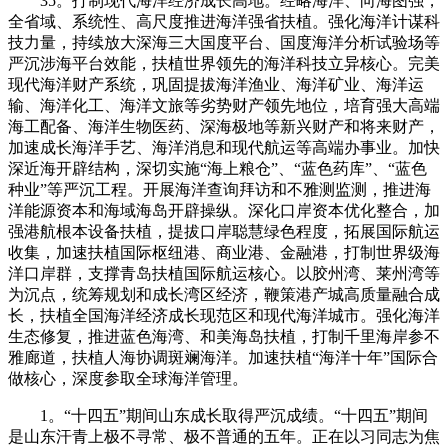
35。打制现代海洋经济成长高地。经略海洋、向海图强，
全省域、系统性、高尺度推进海洋强省扶植。强化海洋计谋科
技力量，持续放大深海三大国度平台、国度海洋分析试验场等
严沉涉海平台效能，扶植世界领先的海洋科技立异核心。完美
现代海洋财产系统，巩固提拔海洋渔业、海洋矿业、海洋运
输、海洋化工、海洋文旅等劣势财产领先地位，培育强大高端
海工配备、海洋生物医药、深海极地等新兴财产和将来财产，
加速成长海洋手艺、海洋消息和现代航运等高端办事业。加快
深近海开辟结构，深切实施“海上粮仓”、“蓝色药库”、“蓝色
种业”等严沉工程。开展海洋查询拜访和不雅测监测，推进海
洋能源资本和海域海岛开辟操纵。深化口岸资本优化整合，加
强港航根本设备扶植，提拔口岸聪慧绿色程度，拓展国际航运
收集，加速扶植国际枢纽港、商业港、金融港，打制世界级海
洋口岸群，支撑青岛扶植国际航运核心。以胶州湾、莱州湾等
为沉点，统筹规划和成长湾区经济，鞭策港产城高质量融合成
长，扶植全国海洋经济成长现范区和现代海洋城市。强化海洋
生态修复，推进蓝色海湾、和美海岛扶植，打制千里海岸参不
雅廊道，扶植人海协调斑斓海洋。加速扶植“海洋十年”国际合
做核心，深度参取全球海洋管理。
1。“十四五”期间山东成长取得严沉成绩。“十四五”期间
是山东汗青上极不寻常、极不普通的五年。正在以习同志为焦