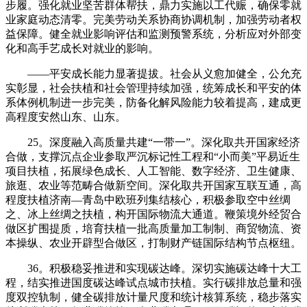
步履。强化就业坚苦群体帮扶，鼎力实施以工代赈，确保零就
业家庭动态清零。完美劳动关系协商协调机制，加强劳动者权
益保障。健全就业影响评估和监测预警系统，分析应对外部变
化和高手艺成长对就业的影响。
——平安成长能力显著提拔。社会从义愈加健全，公允充
实彰显，社会扶植和社会管理持续加强，统筹成长和平安的体
系体例机制进一步完美，防备化解风险能力较着提高，建成更
高程度安然山东、山东。
25。深度融入高质量共建“一带一”。深化取共开国家经济
合做，支撑沉点企业参取严沉标记性工程和“小而美”平易近生
项目扶植，拓展绿色成长、人工智能、数字经济、卫生健康、
旅逛、农业等范畴合做新空间。深化取共开国家互联互通，高
程度扶植济南—青岛中欧班列集结核心，积极参取空中丝绸
之、冰上丝绸之扶植，构开国际物流大通道。鞭策境外经贸合
做区扩围提质，培育扶植一批高质量加工制制、商贸物流、资
本操纵、农业开辟型合做区，打制财产链国际结构节点枢纽。
36。积极稳妥推进和实现碳达峰。深切实施碳达峰十大工
程，结实推进国度碳达峰试点城市扶植。实行碳排放总量和强
度双控轨制，健全碳排放计量尺度和统计核算系统，稳步落实