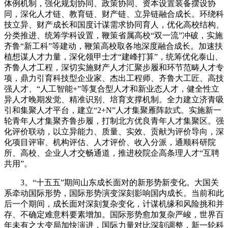
体例机制，强化规划协同、政策协同、资本设置装备摆设协
同，深化人才链、教育链、财产链、立异链融合成长。环绕科
技立异、财产成长和国度计谋需求协同育人，优化高校结构、
分类推进、统筹学科设置，鞭策省属高校“双一流”冲破，实施
齐鲁“新工科”等建动，鞭策高校取各地深度融合成长。加速扶
植想谋人才力量，深化领甲士才“建峰打算”，统筹优化泰山、
齐鲁人才工程，深切实施财产人才汇聚步履和环节范畴人才专
项，鼎力引育科技型企业家、杰出工程师、齐鲁大工匠、高技
强人才、“人工智能+”等复合型人才和新业态人才，健全性立
异人才晚期发觉、精准识别、培育支撑机制。全力建立济青吸
引和集聚人才平台，建立“2+N”人才集聚雁阵款式。实施新一
轮青年人才集聚齐鲁步履，打制北方优良青年人才集聚区。强
化评价联动，以立异能力、质量、实效、贡献为评价导向，深
化项目评审、机构评估、人才评价、收入分派，通顺科研院
所、高校、企业人才交畅通道，推进校院企高条理人才“互聘
共用”。
3。“十五五”期间山东成长面对的新形势新变化。大国关
系牵动国际形势，国际形势演变深刻影响国内成长。当前和此
后一个期间，成长面对深刻复杂变化，计谋机缘和风险挑和并
存、不确定难意料要素增加。国际形势愈加复杂严峻，世界百
年未有之大变局加快演进，国际力量对比深刻调整，新一轮科