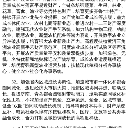
质量成长村落富平易近财产，全链条培强蔬菜、生果、林业、
花草、畜禽、渔业等劣势特色财产，培育更多齐鲁“土特产”。
持续开展农业龙头企业提振、农产物加工业成长等步履，鼎力
成长休闲农业、农村电商等新业态，推进农村一二三财产深度
融合。建强现代农业财产手艺系统，加力结构生物工程、功能
农业、聪慧农业、新型农机配备等潜力赛道，开展数字农业立
异冲破步履，培育强大农业新质出产力。高程度扶植黄河三角
洲农业高新手艺财产示范区、国度农业成长分析试验区等严沉
平台。开展农产质量量平安和质量双提拔步履，加强绿色、无
机、名特优新和地舆标记农产物培育。成长农业适度规模运
营，培优育强新型农业运营从体，扶植现代稼穑分析办事核
心，健全农业社会化办事系统。
32。加强省内区域成长协调性。加速城市群一体化和都会
圈同城化，激励经济大市挑大梁，推进区域协同共进、联动成
长。提拔济南、青岛都会圈辐射带动能力，滚动实施同城化标
记性工程，不竭加强财产集聚、立异策源、聚合、区域带能。
健全“双圈”协同联动成长机制，指导科创资本共享、财产系统
互补，鞭策社会保障有序接轨和教育、医疗、文旅等公共办事
融合成长，合力打制区域协调成长的高程度样板。