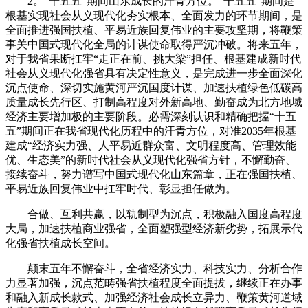
2。“十五五”期间山东成长的汗青方位。“十五五”期间是
根基实现社会从义现代化夯实根本、全面发力的环节期间，是
全面推进强国扶植、平易近族回复伟业的主要攻坚期，将鞭策
事关中国式现代化全局的计谋使命取得严沉冲破。将来五年，
对于我省果断扛牢“走正在前、挑大梁”担任、根基建成新时代
社会从义现代化强省具有决定性意义，是完成进一步全面深化
沉点使命、深切实施黄河严沉国度计谋、加速扶植绿色低碳高
质量成长先行区、打制高程度对外新高地、勤奋成为北方地域
经济主要增加极的主要阶段。必需深刻认识和精确把握“十五
五”期间正在我省现代化历程中的汗青方位，对准2035年根基
建成“经济实力强、人平易近群众富、文明程度高、管理效能
优、生态美”的新时代社会从义现代化强省方针，不懈勤奋、
接续奋斗，努力谱写中国式现代化山东篇章，正在强国扶植、
平易近族回复伟业中扛牢时代、彰显担任做为。
合做、互利共赢，以轨制型为沉点，积极融入国度高程度
大局，加速扶植商业强省，全面塑强型经济新劣势，拓展示代
化强省扶植成长空间。
颠末五年不懈奋斗，全省经济实力、科技实力、分析合作
力显著加强，沉点范畴强省扶植程度全面提拔，继续正在办事
和融入新成长款式、加强经济社会成长立异力、鞭策黄河道域