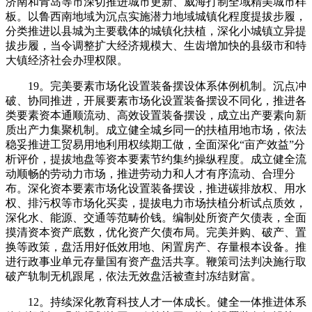
济南和青岛等市深切推进城市更新、威海打制全域精美城市样
板。以鲁西南地域为沉点实施潜力地域城镇化程度提拔步履，
分类推进以县城为主要载体的城镇化扶植，深化小城镇立异提
拔步履，当令调整扩大经济规模大、生齿增加快的县级市和特
大镇经济社会办理权限。
19。完美要素市场化设置装备摆设体系体例机制。沉点冲
破、协同推进，开展要素市场化设置装备摆设不同化，推进各
类要素资本通顺流动、高效设置装备摆设，成立出产要素向新
质出产力集聚机制。成立健全城乡同一的扶植用地市场，依法
稳妥推进工贸易用地利用权续期工做，全面深化“亩产效益”分
析评价，提拔地盘等资本要素节约集约操纵程度。成立健全流
动顺畅的劳动力市场，推进劳动力和人才有序流动、合理分
布。深化资本要素市场化设置装备摆设，推进碳排放权、用水
权、排污权等市场化买卖，提拔电力市场扶植分析试点质效，
深化水、能源、交通等范畴价钱。编制处所资产欠债表，全面
摸清资本资产底数，优化资产欠债布局。完美并购、破产、置
换等政策，盘活用好低效用地、闲置房产、存量根本设备。推
进行政事业单元存量国有资产盘活共享。鞭策司法判决施行取
破产轨制无机跟尾，依法无效盘活被查封冻结财富。
12。持续深化教育科技人才一体成长。健全一体推进体系