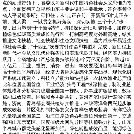
点的顽强带领下，省委以习新时代中国特色社会从义思惟为指
点，全面贯彻习总视察山东主要讲话和主要批示，连合率领全
省人平易近果断扛牢担任，从“走正在前、开新局”到“走正在
前、挑大梁”，一以贯之抓好落实，深切实施“三个十大”步
履，出力塑制“十个新劣势”，持续深化新旧动能转换，加速扶
植绿色低碳高质量成长先行区，打制高程度对外新高地，结实
推进文化扶植、社会扶植和生态文明扶植，鼎力成长平易近生
和社会事业，“十四五”次要方针使命即将胜利完成，新征程上
新时代社会从义现代化强省扶植实现优良开局。经济实力持续
跃升，全省地域出产总值将持续跨过3个万亿元台阶、跨越10
万亿元，工业、投资、消费、进出口等次要经济目标年均增速
高于全国平均程度，经济大省挑大梁感化充实凸显。现代化财
产系统加速建立，科技立异能力加快提拔，农林牧渔业总产值
比年位居全国首位，工业经济“头号工程”纵深推进，制制业总
体规模和分析实力稳居全国第一梯队，办事业扩容提质，数字
赋能成效较着。区域城乡协调共进，黄河严沉国度计谋深切实
施，济南、青岛都会圈扶植结实推进，冲破菏泽鲁西兴起步履
成效较着，片区化打制村落复兴齐鲁样板成形起势，海洋经济
总量稳居全国第二，沿海口岸货色吞吐量位列全国第一，交通
强国山东示范区、国度省级水网先导区等扶植强力推进，山东
半岛城市群龙头感化显著加强。绿色转型成效凸显，能源绿色