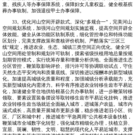
童、残疾人等办事保障系统，保障妇女儿童权益。健全根基殡
葬办事轨制。加强退役甲士办事保障。
33。优化河山空间开辟款式。深化“多规合一”，完美河山
空间规划系统，加强河山空间规划实施监视，提高空间开辟全
体效能。健全从体功能区轨制系统，细化管控单位和特殊功能
区划分，完美支撑政策和查核评价机制。严酷落实“三区三
线”规定，推进农业、生态、城镇三类空间正向优化。健全河
山空间用处管制和规划许可轨制，摸索省级扶植用地总量按规
划期管控模式，实行统筹存量和增量分析供地。全面推进生态
分区管控，鞭策取影响评价、排污许可等协调联动试点，守住
天然生态平安鸿沟和质量底线。深切推进以报酬本的新型城镇
化。加速提高城镇化质量和程度，加强城镇分析承载能力，充
实新型城镇化内需潜力。科学有序推进农业转移生齿市平易近
化，加速健全常住地供给根基公共办事轨制，进一步鞭策转移
领取、要素设置装备摆设等取转移生齿市平易近化挂钩，推进
农业转移生齿当场就近全面融入城市，进城落户农益。城市内
涵式成长，高质量开展城市更新步履，稳步推进老旧小区、街
区、厂区和城中村，推进城市“平急两用”公共根本设备扶植，
鞭策城市全域数字化转型，强化城市精细化办理，扶植立异、
宜居、斑斓、韧性、文明、聪慧的现代化人平易近城市。支撑