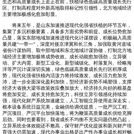
生态和高质量成长上走正在前，扶植绿色低碳高质量成长先行
区、打制高程度对外新高地取得标记性引领性，北方地域经济
主要增加极感化愈加彰显。
将来五年，是山东加速推进现代化强省扶植的环节五年，
集聚了多沉积极要素，具备多方面劣势和前提。成长位势愈加
凸显，落实东部地域加速推进现代化计谋摆设，积极融入高质
量共建“一带一”，深度对接京津冀和长三角，加强取黄河道域
省份计谋协同、取中部地域和东北地域计谋协做，打制北方地
域经济主要增加极将成势收效。成长动能愈加强劲，立异驱
动、扩大内需、新型工业化、新型城镇化、村落复兴、经略海
洋等严沉计谋深切实施，绿色低碳高质量成长先行区积厚成
势，现代化强省扶植内活泼力将持续激发。成长活力愈加充
沛，进一步全面深化盈利加快，型经济新劣势不竭塑强，支撑
经济大省挑大梁等政策效应叠加放大，经济持久向好的根基盘
将愈加安定。成长支持愈加无力，科技立异引领感化持续加
强，现代化财产系统加速建立，人工智能立异使用走深走实，
根本设备系统日益完美，金融供给调优提质，一批严沉工程、
严沉项目、严沉平台加快落地，将为鞭策高质量成长供给充脚
后劲。同时也要看到，我省成长不均衡不充实问题仍然凸起，
立异系统全体效能还不敷高，保守财产优化提拔和新兴财产培
育强大仍需加速，现代办事业出格是出产性办事业成长相对畅