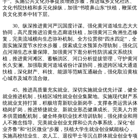
子”。实施公共文化办事提质增效步履，推进城乡文化社区、
文化书院扶植和多元化操纵，加强“书喷鼻山东”扶植，鞭策优
良文化资本中转下层。
30。纵深推进黄河严沉国度计谋。强化黄河道域生态大大
协同，高尺度推进沿黄生态廊道扶植，加强黄河三角洲生态修
复，完美流域横向生态弥补机制。全方位贯彻“四水四定”，全
面实施深度节水控水步履，摸索成立水预算办理轨制，强化沉
点河湖生态水量保障。加强黄河下逛分析性防洪减灾系统扶
植，推进黄河滩区、蓄畅洪区、河口分析提拔管理，守护黄河
长久安澜。加强取黄河道域省份计谋协同，推进跨区域大通道
扶植，深化财产、科技、能源等范畴互通融合，强化取沿黄核
心城市及城市流合做。
45。推进高质量充实就业。深切实施就业优先计谋，健全
就业推进机制，扶植区域性就业创业集聚地。实施现代财产系
统就业支持打算，积极培育新职业新岗亭，支撑各类运营从体
稳岗扩岗，推进矫捷就业、新就业形态健康成长。完美人力资
本供需婚配机制，健全终身职业技术培训轨制，强化择业和用
人不雅念指导。完美就业创业支撑和公共办事系统，深化“创
业齐鲁”和“社区微业”步履，扶植大学生就业创业赋能核心，
实施高校结业生、农人工、退役甲士等沉点群体就业创业专项