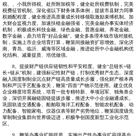
税、、小我所得税、处所附加税等，健全处所税费轨制，完美
税费征管机制。深化省以下财务体系体例，提拔市县财力同事
权婚配程度，健全推进高质量成长转移领取激励束缚机制。加
大财会监视力度。加速扶植金融强省，完美金融办事实体经济
机制，积极成长科技金融、绿色金融、普惠金融、养老金融、
数字金融，鼎力培育“好品金融”。健全多条理本钱市场对接机
制，实施上市企业培育打算，鞭策间接融资扩容增效。深化济
南、青岛、临沂、威海等区域金融，推进处所中小金融机构优
化结构、减量提质、培优做强。
8。提拔财产链供应链韧性和平安程度。健全“总链长+链
长+链从”机制，建强标记性财产链，打制优秀财产生态。深度
融入国度制制业沉点财产链高质量成长步履，强化财产根本再
制和严沉手艺配备攻关，鞭策“四首”产物示范使用。建立优良
企业梯度培育系统，培育一批专精特新、单项冠军、独角兽企
业，深切开展融链固链提拔步履，推进大中小企业融通成长。
巩固轨道交通配备、船舶取海洋工程配备、智能农机配备、动
力配备、智能家电、仪器仪表等财产劣势地位，鞭策国度级先
辈制制业集群向世界级迈进，积极争创国度新型工业化示范
区。
9。鞭策办事业扩能提质。实施出产性办事业扩容强基步