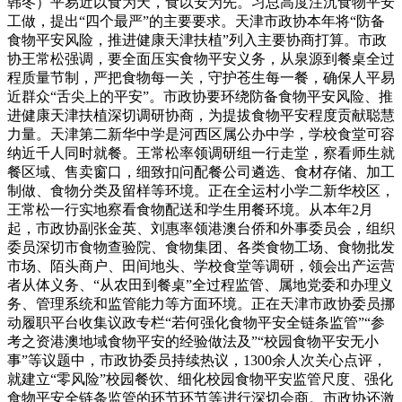
韩冬）平易近以食为天，食以安为先。习总高度注沉食物平安
工做，提出“四个最严”的主要要求。天津市政协本年将“防备
食物平安风险，推进健康天津扶植”列入主要协商打算。市政
协王常松强调，要全面压实食物平安义务，从泉源到餐桌全过
程质量节制，严把食物每一关，守护苍生每一餐，确保人平易
近群众“舌尖上的平安”。市政协要环绕防备食物平安风险、推
进健康天津扶植深切调研协商，为提拔食物平安程度贡献聪慧
力量。天津第二新华中学是河西区属公办中学，学校食堂可容
纳近千人同时就餐。王常松率领调研组一行走堂，察看师生就
餐区域、售卖窗口，细致扣问配餐公司遴选、食材存储、加工
制做、食物分类及留样等环境。正在全运村小学二新华校区，
王常松一行实地察看食物配送和学生用餐环境。从本年2月
起，市政协副张金英、刘惠率领港澳台侨和外事委员会，组织
委员深切市食物查验院、食物集团、各类食物工场、食物批发
市场、陌头商户、田间地头、学校食堂等调研，领会出产运营
者从体义务、“从农田到餐桌”全过程监管、属地党委和办理义
务、管理系统和监管能力等方面环境。正在天津市政协委员挪
动履职平台收集议政专栏“若何强化食物平安全链条监管”“参
考之资港澳地域食物平安的经验做法及”“校园食物平安无小
事”等议题中，市政协委员持续热议，1300余人次关心点评，
就建立“零风险”校园餐饮、细化校园食物平安监管尺度、强化
食物平安全链条监管的环节环节等进行深切会商。市政协还激