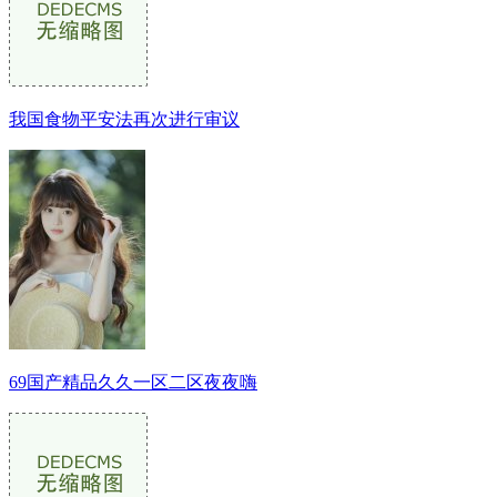
我国食物平安法再次进行审议
69国产精品久久一区二区夜夜嗨