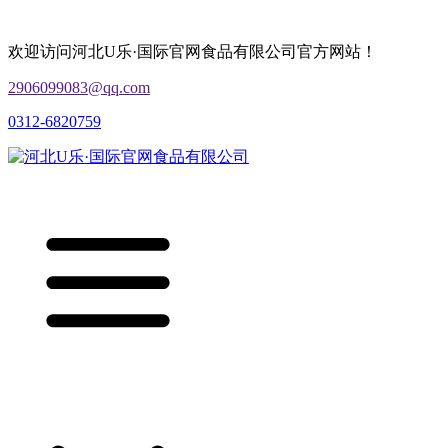
欢迎访问河北U乐·国际官网食品有限公司官方网站！
2906099083@qq.com
0312-6820759