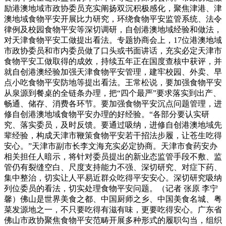
励港澳地域市政协委员充实阐扬双沉积极感化，聚焦津港、津
澳地域食物平安开展比力研究，环绕食物平安监管系统、法令
律例及校园食物平安等深切调研，自创港澳地域经验和做法，
对天津食物平安工做提出看法。专题协商会上，17位港澳地域
市政协委员和市内委员做了口头或书面讲话，充实必定天津市
食物平安工做取得的成效，持续五年正在国度查核中获评，并
就自创港澳经验加强天津食物平安管理，建牢校园、外卖、早
点小吃食物平安防地等提出看法。王常松说，要加强食物平安
从泉源到餐桌的全链条办理，把“四个最严”要求落实到出产、
畅通、储存、消费各环节。要加强食物平安沉点问题管理，进
修自创港澳地域食物平安办理的好经验。“各部分要认实研
究、落实委员，及时反馈。要通过吸纳，进修自创港澳地域先
辈经验，构成天津市鞭策食物平安若干招法步履，让苍生吃得
安心。”天津市副市长李文海充实必定协商。天津市食药安办
相关担任人暗示，将针对委员提出的新业态监管手段不敷、监
管仍有裂缝空白、尺度支持能力不强、深切研究、对症下药、
集中整治，切实让人平易近群众吃得平安安心。深切研究吸纳
列位委员的看法，切实处理食物平安问题。（记者 张原 李宁
馨）佛山是世界美食之都、中国厨师之乡、中国美食名城、粤
菜发源地之一，不只要吃得有滋有味，更要吃得安心。广东省
佛山市政协聚焦食物平安范畴开展多种形式的履职勾当，组织