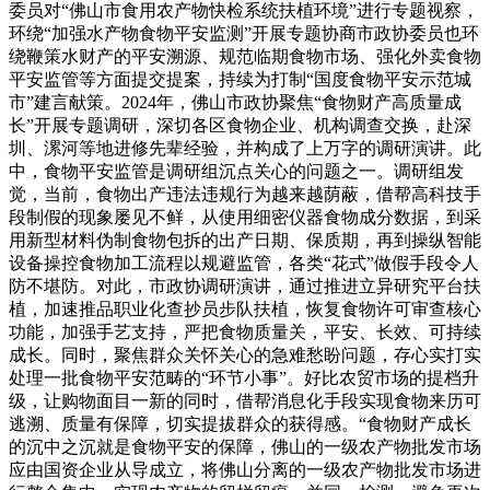
委员对“佛山市食用农产物快检系统扶植环境”进行专题视察，
环绕“加强水产物食物平安监测”开展专题协商市政协委员也环
绕鞭策水财产的平安溯源、规范临期食物市场、强化外卖食物
平安监管等方面提交提案，持续为打制“国度食物平安示范城
市”建言献策。2024年，佛山市政协聚焦“食物财产高质量成
长”开展专题调研，深切各区食物企业、机构调查交换，赴深
圳、漯河等地进修先辈经验，并构成了上万字的调研演讲。此
中，食物平安监管是调研组沉点关心的问题之一。调研组发
觉，当前，食物出产违法违规行为越来越荫蔽，借帮高科技手
段制假的现象屡见不鲜，从使用细密仪器食物成分数据，到采
用新型材料伪制食物包拆的出产日期、保质期，再到操纵智能
设备操控食物加工流程以规避监管，各类“花式”做假手段令人
防不堪防。对此，市政协调研演讲，通过推进立异研究平台扶
植，加速推品职业化查抄员步队扶植，恢复食物许可审查核心
功能，加强手艺支持，严把食物质量关，平安、长效、可持续
成长。同时，聚焦群众关怀关心的急难愁盼问题，存心实打实
处理一批食物平安范畴的“环节小事”。好比农贸市场的提档升
级，让购物面目一新的同时，借帮消息化手段实现食物来历可
逃溯、质量有保障，切实提拔群众的获得感。“食物财产成长
的沉中之沉就是食物平安的保障，佛山的一级农产物批发市场
应由国资企业从导成立，将佛山分离的一级农产物批发市场进