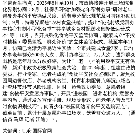
平易近生痛点，2025年8月至10月，市政协接连开展三场精准
化界别协商：8月，社保界环绕“加强老年帮餐办事”研讨老年
帮餐办事的平安操做尺度、适老养分配比规范及可持续补助机
制；9月，特邀界聚焦“农村食堂扶植”，提出“依托村级党群办
事核心打制小型化食堂”“共享城乡食材配送收集降低运营成
本”等；10月，界开展强化食物平安监管协商，鞭策成立“不按
时抽检﹢委员监视﹢群众评价”的立体监管模式。截至本年11
月，协商已逐渐为平易近生实效：全市共建成食堂7家，日均
办事老年群众500余人次，累计办事达12。7万人次，遭到群众
出格是老年群体分歧好评。为让“一老一小”的用餐平安更有保
障，新沂市政协积极鞭策社会共治。自2023年起，组建由政协
委员、行业专家、记者构成的“食物平安社会监视团”，聚焦校
园周边餐饮店、养老机构食堂、托育机构配餐点等沉点场合，
排查环节环节风险现患。同时，策动政协委员、意愿者组
建“食物平安意愿办事队”，开展“进校园、进养老机构”意愿办
事勾当，通过发放宣传手册、现场等形式，向老年人普及“过
时食物识别技巧”，向青少年“校园周边零食平安选购要点”。
截至目前，累计开展意愿办事12场次，笼盖群众逾万人。（通
信员 马辉 记者 江迪）？。
关键词：U乐·国际官网