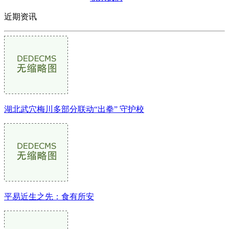
近期资讯
湖北武穴梅川多部分联动“出拳” 守护校
平易近生之先：食有所安