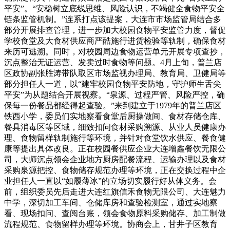
平安”。“安稳树立底线思维、风险认识，不竭健全食物平安全
链条监管机制。”连系打点该提案，大连市市场监管局结合多
部分开展排查管理，进一步加大校园食物平安监管力度，督促
学校食堂及大食材供应商严酷施行进货检验等轨制，确保食材
来历可逃溯。同时，对校园周边食物运营单元开展专项查抄，
沉点整治无证运营、发卖过时食物等问题。4月上旬，普兰店
区政协副张胜涛带队取区市场监视办理局、教育局、卫健局等
部分担任人一道，以“建牢校园食物平安防地，守护师生舌尖
平安”为从题结合开展视察。“泉源、过程严管、风险严控，确
保每一份餐品都经得起查验。”来到建立于1979年的普兰店区
铁西小学，委员们实地察看食堂后厨操做间、食材存储仓库、
餐具消毒区等区域，细致扣问食材采购溯源、从业人员健康办
理、食物留样轨制施行等环境，并针对食堂饮水供应、餐食健
康等提出具体改良。正在校园餐供应企业大连增鑫餐饮无限公
司，大师沉点领会企业地方厨房配餐流程、运输办理以及食材
采购泉源把控、食物储存规范办理等环境，正在交换过程中企
业担任人一直以“如履薄冰”的立场切实履行好从体义务。会
前，组织委员先后走进大连红旗信禾食物无限公司、大连魅力
中学，深切加工车间、仓储库房和查验检测室，通过实地察
看、现场扣问、查阅台账，领会食物原料采购储存、加工制做
流程规范、食物留样办理等环境。协商会上，甘井子区教育