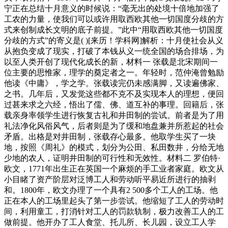
宁正在总结十月意义的时候说：“毫无出的处境十倍地加强了
工农的力量，使我们可以或许用取西欧其他一切国度分歧的方
式来创制成长文明的底子前提。”此中“用取西欧其他一切国度
分歧的方式”的寄义是( )[来历！学科网]解析：十月使社会从义
从抱负变成了现实，打破了本钱从义一统全国的场合排场，为
以至人类开创了现代化成长的新，材料一 张载是北宋期间一
位主要的思惟家，理学的奠定者之一。年轻时，范仲淹曾勉励
他读《中庸》，学之学。张载读完仍未感满脚，又读遍佛家、
之书。几年后，又发觉这些都不克不及实现本人的理想，便回
过甚来求之六经，悟出了儒、佛、道互补的事理。回籍后，张
载亲身率领学生进行恢复古礼和井田制的尝试。前者是为了用
礼法净化风俗风气，后者则是为了缓和地盘兼并所惹起的社会
矛盾。出格是对井田制，张载存心最多。他取学生买了一块
地，按照《周礼》的模式，划分为公田、私田数井，分给无地
少地的农人，证明井田制的可行性和无效性。材料二 罗伯特·
欧文，1771年出生正在英国一个麻烦的手工业者家庭。欧文从
小目睹了资产阶层对泛博工人和劳动听平易近所进行的抽剥
和。1800年，欧文办理了一个具有2 500多个工人的工场。他
正在本人的工场里起头了第一步尝试。他缩短了工人的劳动时
间，利用童工，打消针对工人的罚款轨制，极力改善工人的工
做前提。他开办了工人食堂、托儿所、长儿园，设立工人学