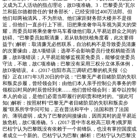
义成为工人活动的指点理论，故D项准确。3．巴黎委员“瓦尔
兰和茹尔德都曾任的‘财务部长’，已经安排过400万法郎。但
他们却两袖清风，不为所动。他们家距财务部大楼并不是很
近，但他们一直步行上下班。旧把乘坐奢华马车视为莫大的荣
耀，而委员却将乘坐奢华马车看做他们取人平易近群众之间的
妨碍。”巴黎委员如斯清廉，若从轨制扶植角度看，此次要得
益于( )解析：取清廉无必然联系，自治机构不是导致委员清廉
的次要缘由，故A项错误；选举不会影响委员行使权柄能否清
廉，故B项错误；人平易近能够监视罢免委员，能够促使委员
守法，不敢，故C项准确；巴黎没有采用三权分立体系体例，
故D项错误。4．(2017·信阳市高三调研)巴黎的机关报《公
报》正在1871年3月20日的中说：“巴黎无产者目睹阶层的失职
和叛卖步履，曾经领会到：由他们本人亲手控制公共事务的带
领权以时局的时辰曾经到来……他们曾经领会到：篡夺以控制
本人的命运，是他们必需当即履行的职责和绝对的。”据此可
知( )解析：按照材料“巴黎无产者目睹阶层的失职和叛卖步
履”联系所学学问可知，正在普法和平中，法国和胜了法国
的、薄弱虚弱，成为了巴黎的间接缘由，因而其时的是平易近
族危机，故C项准确。5．(2017·晋中市名校高三联考)俄罗斯
巴枯宁认为巴黎既没有依赖于一个前锋队，也没有掌控国度或
者成立一个新的。巴枯宁认为巴黎( )解析：巴枯宁认为巴黎没