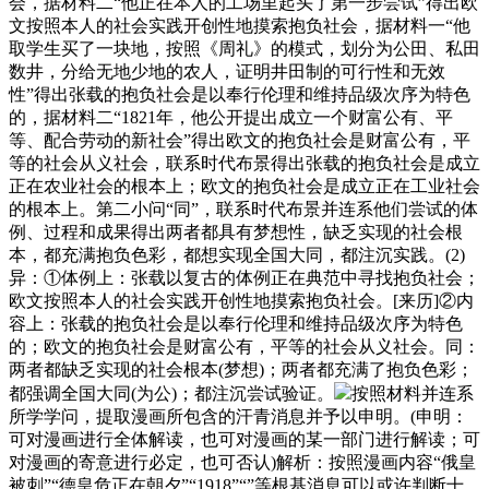
会，据材料二“他正在本人的工场里起头了第一步尝试”得出欧
文按照本人的社会实践开创性地摸索抱负社会，据材料一“他
取学生买了一块地，按照《周礼》的模式，划分为公田、私田
数井，分给无地少地的农人，证明井田制的可行性和无效
性”得出张载的抱负社会是以奉行伦理和维持品级次序为特色
的，据材料二“1821年，他公开提出成立一个财富公有、平
等、配合劳动的新社会”得出欧文的抱负社会是财富公有，平
等的社会从义社会，联系时代布景得出张载的抱负社会是成立
正在农业社会的根本上；欧文的抱负社会是成立正在工业社会
的根本上。第二小问“同”，联系时代布景并连系他们尝试的体
例、过程和成果得出两者都具有梦想性，缺乏实现的社会根
本，都充满抱负色彩，都想实现全国大同，都注沉实践。(2)
异：①体例上：张载以复古的体例正在典范中寻找抱负社会；
欧文按照本人的社会实践开创性地摸索抱负社会。[来历]②内
容上：张载的抱负社会是以奉行伦理和维持品级次序为特色
的；欧文的抱负社会是财富公有，平等的社会从义社会。同：
两者都缺乏实现的社会根本(梦想)；两者都充满了抱负色彩；
都强调全国大同(为公)；都注沉尝试验证。
按照材料并连系
所学学问，提取漫画所包含的汗青消息并予以申明。(申明：
可对漫画进行全体解读，也可对漫画的某一部门进行解读；可
对漫画的寄意进行必定，也可否认)解析：按照漫画内容“俄皇
被刺”“德皇危正在朝夕”“1918”“”等根基消息可以或许判断十