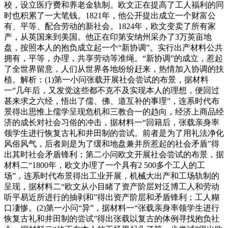
校，设立医疗费和养老金轨制。欧文正在提高了工人福利的同
时也积累了一大笔钱。1821年，他公开提出成立一个财富公
有、平等、配合劳动的新社会。1824年，欧文变卖了所有家
产，从英国来到美国。他正在印第安纳州采办了3万英亩地
盘，按照本人的抱负成立起一个“新协调”。实行出产材料公共
拥有，平等，办理，共享劳动等准绳。“新协调”的成立，惹起
了全世界留意，人们从世界各地纷纷赶来，热情加入协调的扶
植。解析：(1)第一小问张载开展社会尝试的布景，据材料
一“几年后，又发觉这些都不克不及实现本人的理想，便回过
甚来求之六经，悟出了儒、佛、道互补的事理”，连系时代布
景得出思惟上儒学呈现危机和三教合一的趋向，经济上商品经
济的成长对社会习俗的冲击，据材料一“回籍后，张载亲身率
领学生进行恢复古礼和井田制的尝试。前者是为了用礼法净化
风俗风气，后者则是为了缓和地盘兼并所惹起的社会矛盾”得
出其时社会矛盾锋利；第二小问欧文开展社会尝试的布景，据
材料二“1800年，欧文办理了一个具有2 500多个工人的工
场”，连系时代布景得出工业开展，机械大出产和工场轨制的
呈现，据材料二“欧文从小目睹了资产阶层对泛博工人和劳动
听平易近所进行的抽剥和”得出资产阶层和矛盾锋利；工人糊
口凄惨。(2)第一小问“异”，据材料一“张载亲身率领学生进行
恢复古礼和井田制的尝试”得出张载以复古的体例寻找抱负社