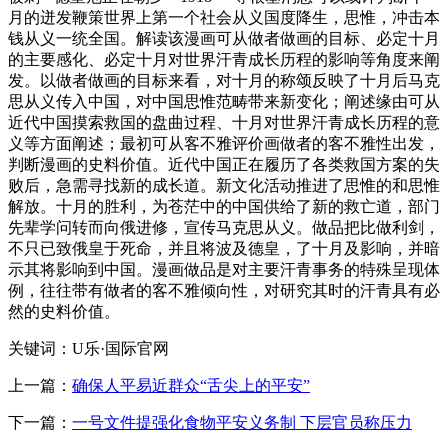
月的迸发鞭策世界上第一个社会从义国度降生，思惟，冲击本
钱从义一统全国。解读该漫画可从做者做画的目标、必定十月
的主要感化、必定十月对世界汗青成长历程的影响等角度来阐
发。以做者做画的目标来看，对十月的称颂反映了十月后马克
思从义传入中国，对中国思惟范畴带来新变化；阐述缘由可从
近代中国摸索救国的盘曲过程、十月对世界汗青成长历程的意
义等方面阐述；最初可从客不雅评价画做者的客不雅性出发，
判断漫画的史料价值。近代中国正在履历了各类救国方案的失
败后，急需寻找新的成长道。新文化活动推进了思惟的和思惟
解放。十月的胜利，为苍茫中的中国供给了新的救亡道，部门
先辈学问转而向俄进修，宣传马克思从义。做品把比做利剑，
不只已致俄皇于死命，并且将波及德皇，了十月及影响，并暗
示其将影响到中国。漫画做品是对主要汗青事务的特殊呈现体
例，往往带有做者的客不雅倾向性，对研究其时的汗青具有必
然的史料价值。
关键词：U乐·国际官网
上一篇：
确保人平易近群众“舌尖上的平安”
下一篇：
一号文件提强化食物平安义务制 下层官员称压力