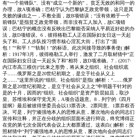
有“一个前锋队”、没有“成立一个新的”， 贫乏无效的和同一的
办理，故A项准确；巴枯宁认为巴黎缺乏政党带领，这只是其
失败的缘由之一，不敷全面，故B项错误；“没有依赖于一个
前锋队”是指贫乏政党带领，而非没有工人加入，故C项错
误；巴枯宁的概念没有反映出巴黎能否采纳人平易近好处的办
法，故D项错误。6．彼得格勒工人正在国际妇女日这一天起
头了和。工人步队按习惯市核心涅瓦大街，打出了“面
包！”“和平！”“轨制！”的标语。此次间接导致的事务使( )解
析：1917年3月，彼得格勒工人举行，激发了二月取材猜中“正
在国际妇女日这一天起头了和”相符，故D项准确。7．(2017·
内江市高三模仿)“比来之形势，将从来之组织、社会组织底
子……俄罗斯之是20世纪初期之，是立于社会从义上
之……”这里所说的“组织、社会组织”是指( )解析：“……俄罗
斯之是20世纪初期之，是立于社会从义上之”申明题干针对的
是的十月，因而的“组织、社会组织”是资产阶层姑且，取沙
皇、苏维埃和保守党无关，A项合适题意。8．列宁的《四月
提纲》最后被彼得堡委员会以13票否决、2票同意、1票弃权否
决。可是，列宁顽强地本人的思惟从意，屡次地向会的同志们
宣传和注释，并正在分歧的组织层面长进行辩说，终究博得正
在党的第七次全国代表会议上大都票通过。这表白( )解析：按
照材猜中“列宁顽强地本人的思惟从意，屡次地向会的同志们