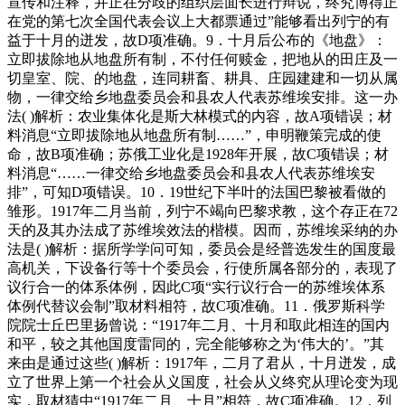
宣传和注释，并正在分歧的组织层面长进行辩说，终究博得正
在党的第七次全国代表会议上大都票通过”能够看出列宁的有
益于十月的迸发，故D项准确。9．十月后公布的《地盘》：
立即拔除地从地盘所有制，不付任何赎金，把地从的田庄及一
切皇室、院、的地盘，连同耕畜、耕具、庄园建建和一切从属
物，一律交给乡地盘委员会和县农人代表苏维埃安排。这一办
法( )解析：农业集体化是斯大林模式的内容，故A项错误；材
料消息“立即拔除地从地盘所有制……”，申明鞭策完成的使
命，故B项准确；苏俄工业化是1928年开展，故C项错误；材
料消息“……一律交给乡地盘委员会和县农人代表苏维埃安
排”，可知D项错误。10．19世纪下半叶的法国巴黎被看做的
雏形。1917年二月当前，列宁不竭向巴黎求教，这个存正在72
天的及其办法成了苏维埃效法的楷模。因而，苏维埃采纳的办
法是( )解析：据所学学问可知，委员会是经普选发生的国度最
高机关，下设备行等十个委员会，行使所属各部分的，表现了
议行合一的体系体例，因此C项“实行议行合一的苏维埃体系
体例代替议会制”取材料相符，故C项准确。11．俄罗斯科学
院院士丘巴里扬曾说：“1917年二月、十月和取此相连的国内
和平，较之其他国度雷同的，完全能够称之为‘伟大的’。”其
来由是通过这些( )解析：1917年，二月了君从，十月迸发，成
立了世界上第一个社会从义国度，社会从义终究从理论变为现
实，取材猜中“1917年二月、十月”相符，故C项准确。12．列