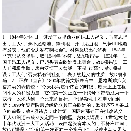
1．1844年6月4 日，迸发了西里西亚纺织工人起义，马克思指
出，工人们“毫不迷糊地、锋利地、开门见山地、气势地颁
布发表，他们否决私有制社会”。材料反映出( )解析：1848年
马克思从义降生，取“1844年”不符，故A项错误；1831年，法
国里昂工人起义，已起头表白欧洲登上舞台，故B项错误；工
人们积极争取，表白泛博工人曾经，不是“过高”，故C项错
误；工人们“否决私有制社会”，表了然起义的性质，故D项准
确。2．正在《宣言》1890年的德文版序言中，恩格斯难抑兴
奋冲动的表情说：“今天我写这个序言的时候，欧美正正在检
阅本人的和役力量，它们第一次正在一个旗号下带动成为一个
戎行，以求达到一个比来的目标。”恩格斯意正在申明( )解
析：1890年资产阶层曾经确立其正在欧洲的，欧洲还不具备成
立的前提，故A项错误；此时第二国际内部存正在批改从义，
工人组织还未成立安定同一的联盟，故B项错误；19世纪六七
十年代欧洲三大工人活动，表白起头有本人的，不符应时间，
故C项错误；“它们第一次正在一个旗号下”，反映出马克思从