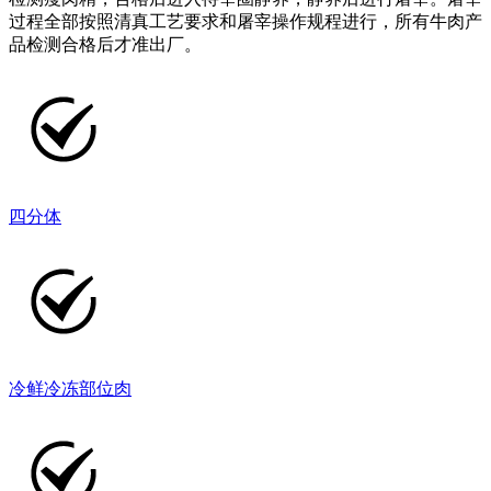
过程全部按照清真工艺要求和屠宰操作规程进行，所有牛肉产
品检测合格后才准出厂。
四分体
冷鲜冷冻部位肉