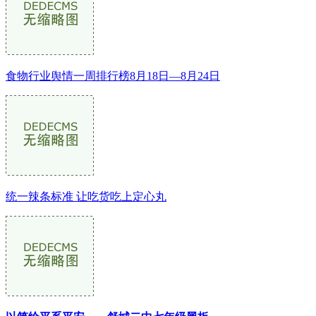
食物行业舆情一周排行榜8月18日—8月24日
统一辣条标准 让吃货吃上定心丸