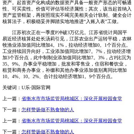
资产。起首资产化构成的数据资产具备一般资产形态的可畅通
性、可买卖性、价值可评估等经济属性；其次，该当起首纳入
资产监管框架，再按照现实不竭完美相关会计轨制、健全会计
核算法子，积极稳妥并脚踏实地地推进“入账入表”工做。
江苏初次正在一季度P冲破3万亿元。江苏省统计局国平
易近经济核算处处长汤莉引见，江苏农业出产运转平稳，农林
牧渔业添加值同比增加4。1%，拉动经济增加0。1个百分点。
工业持续回升向好，工业添加值同比增加7。7%，拉动经济增
加3个百分点，此中制制业添加值同比增加7。3%，占P比沉为
35。9%。办事业平稳增加，批发和零售业，住宿和餐饮业，
租赁和商务办事业，补缀和其他办事业添加值别离同比增加
10。4%、10。2%、合计拉动经济增加1。9个百分点。
关键词：U乐·国际官网
上一篇：
省衡水市市场监管局桃城区：深化开展校园食堂
下一篇：
怎样赞扬做不熟食物的人
上一篇：
省衡水市市场监管局桃城区：深化开展校园食堂
下一篇：
怎样赞扬做不熟食物的人