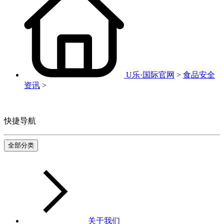
U乐·国际官网
>
食品安全
资讯
>
快捷导航
全部分类
关于我们