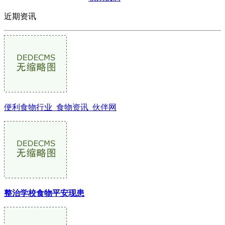
近期资讯
便利食物行业_食物资讯_伙伴网
整治学校食物平安现患