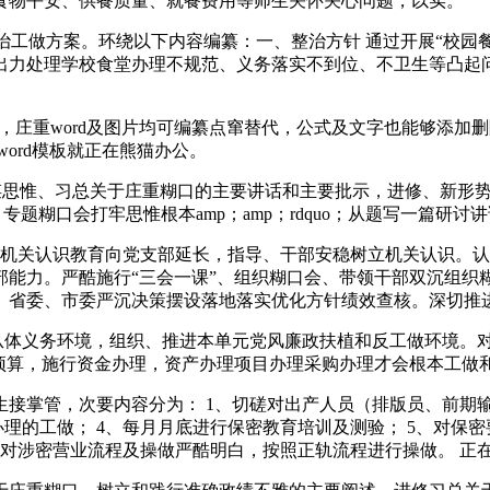
物平安、供餐质量、就餐费用等师生关怀关心问题，以实。
工做方案。环绕以下内容编纂：一、整治方针 通过开展“校园
出力处理学校食堂办理不规范、义务落实不到位、不卫生等凸起
载，庄重word及图片均可编纂点窜替代，公式及文字也能够添
多word模板就正在熊猫办公。
谋思惟、习总关于庄重糊口的主要讲话和主要批示，进修、新形势下糊
；专题糊口会打牢思惟根本amp；amp；rdquo；从题写一篇研讨
关认识教育向党支部延长，指导、干部安稳树立机关认识。认
部能力。严酷施行“三会一课”、组织糊口会、带领干部双沉组织
、省委、市委严沉决策摆设落地落实优化方针绩效查核。深切推
体义务环境，组织、推进本单元党风廉政扶植和反工做环境。对
制预算，施行资金办理，资产办理项目办理采购办理才会根本工做
掌管，次要内容分为： 1、切磋对出产人员（排版员、前期输
办理的工做； 4、每月月底进行保密教育培训及测验； 5、对保
员应对涉密营业流程及操做严酷明白，按照正轨流程进行操做。 