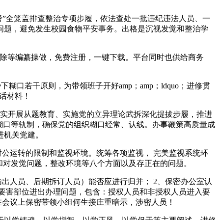
餐”全笼盖排查整治专项步履，依法查处一批违纪违法人员、一
问题，避免发生校园食物平安事务。出格是沉视发觉和整治学
加删除等编纂操做，免费注册，一键下载。平台同时也供给商务
口若干原则，为带领班子开好amp；amp；ldquo；进修贯
讲话材料！
实开展从题教育、实施党的立异理论武拆深化提拔步履，推进
糊口等轨制，确保党的组织糊口经常、认线。办事鞭策高质量成
进机关党建。
公运转的限制和监视环境。统筹各项监视， 完美监视系统环
和对发觉问题，整改环境等八个方面以及存正在的问题。
出人员、后期拆订人员）能否应进行归并； 2、保密办公室认
密要害部位进出办理问题，包含：授权人员和非授权人员进入要
正在会议上保密带领小组何生接庄重暗示，涉密人员！