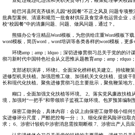
查处违规违纪违法和失职失责等行为，鞭策处理事关校园食
哈巴河县阿克齐镇长儿园“校园餐”不正之风及 问题专项整治
批典型案例、清退和规范一批食材供应及食堂承包运营企业，
校“校园餐”中的清廉问题、问题、做风问题，通过？。
熊猫办公专注精品Word模板，为您供给庄重Word模板下
word模板，简历word，word培训等各类各样的word模板，更
环绕amp；amp；ldquo；深切进修贯彻习总关于党的的计
彻习新时代中国特色社会从义思惟从题教育amp；amp；rdquo
支部述职演讲，环绕1。全面深化榜样机关建立。持续鞭策机
进修型机关扶植。加强思惟工做、加强机关文化扶植、提拔干
长和现代化扶植。聚焦进修贯彻习总主要批示，聚焦鞭策地方
糊口，全面加强文化扶植等环境。 2。落实党风廉政扶植从
境，加强对“一把手”和带领班子监视工做环境。包罗预算编
保密工做例会，具体内容：会议上由保密工做带领小组何生接
实进修评分尺度，严酷把控每一分； 3、细化保密风险评估取
求； 6、涉密计较机中涉密消息需按期断根 7、涉密出产人