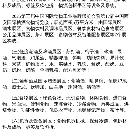
料及成品、标签及软包拆、物流包拆手艺等设备及系统。
2025第三届中国国际食物工业品牌博览会暨第17届中国西
安国际糖酒食物博览会，展览面积6万平方米，由国际展区、
酒水展区、食物饮料及调味品展区、餐饮食材特色食物展区、
公用品牌展区、茶叶展区、食物包材及智能配备展区等7个展
区构成。
(三)低度潮酒及啤酒展区：苏打酒、梅子酒、冰酒、果
酒、气泡酒、鸡尾酒、精酿啤酒、鲜啤、功能饮料、果汁饮
料、果茶、矿物质水、水、实硒水、乳饮、鲜奶、酸奶、豆
奶、奶粉、奶酪、全脂乳粉、配方乳粉等！
(二)葡萄酒及国际烈酒展区：葡萄酒、喷鼻槟、预调鸡尾
酒、威士忌、伏特加、白兰地、朗姆酒、清酒等。
(五)食物展区：绿色食物、无机食物、休闲食物、进口食
物、米面油、便利食物、速冻食物、冷藏食物、肉类成品、烘
焙食物、功能性食物、优良农产物、地舆标记产物、茶叶等。
(六)包拆及设备展区：食物包拆机械、保鲜冷链、包拆材
料及成品、标签及软包拆。