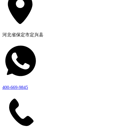
河北省保定市定兴县
400-669-9845