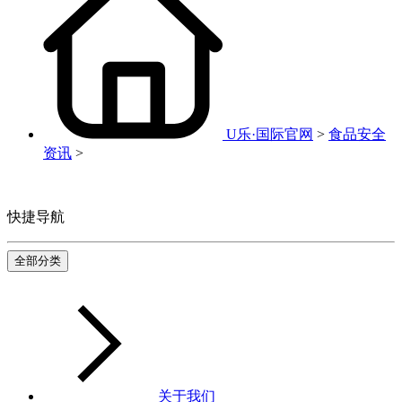
U乐·国际官网
>
食品安全
资讯
>
快捷导航
全部分类
关于我们