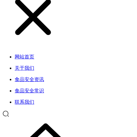
网站首页
关于我们
食品安全资讯
食品安全常识
联系我们