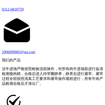
0312-6820759
2906099083@qq.com
我们的产品
活牛进场严格按照检验流程操作，对所有肉牛进场前进行血清
检测瘦肉精，合格后进入待宰圈静养，静养后进行屠宰。屠宰
过程全部按照清真工艺要求和屠宰操作规程进行，所有牛肉产
品检测合格后才准出厂。