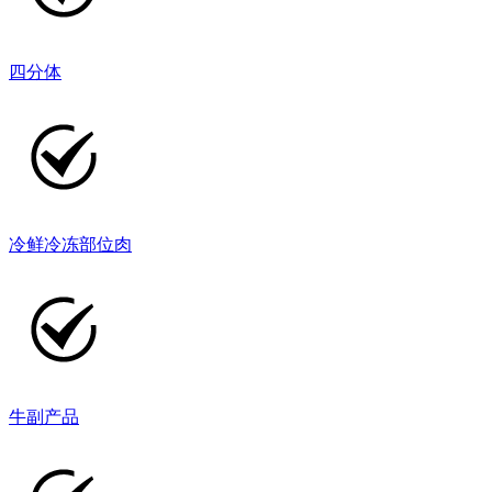
四分体
冷鲜冷冻部位肉
牛副产品