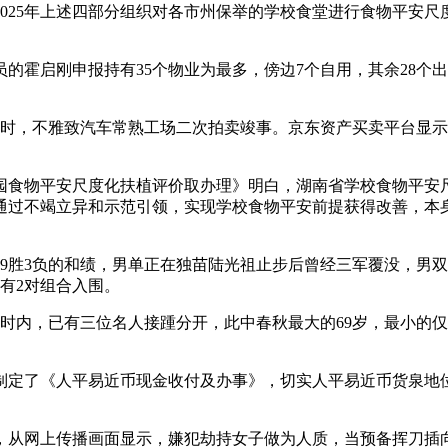
025年上述四部分组织对各市州保举的学校食堂进行食物平安尺
启刚申报持有35个物业为最多，傍边7个自用，其余28个出
时，不雅致汽车常熟工场二次拍卖竣事。京东资产买卖平台显示，
物平安尺度化扶植评价取办理》明白，湖南省学校食物平安尺
通过不竭立异和示范引领，实现学校食物平安前提获得改善，本
了9胜3负的和绩，男单正在独苗陆光祖止步后曾经三军覆没，男
有2对组合入围。
小时内，已有三位名人接踵分开，此中春秋最大的69岁，最小的仅
。
定了《人平易近币现金收付及办事》，切实人平易近币货泉地位
，从网上传播画面显示，嫌犯劫持女子做为人质，当预备挥刀插