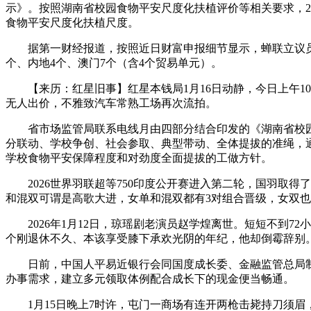
示》。按照湖南省校园食物平安尺度化扶植评价等相关要求，2
食物平安尺度化扶植尺度。
据第一财经报道，按照近日财富申报细节显示，蝉联立议员的霍
个、内地4个、澳门7个（含4个贸易单元）。
【来历：红星旧事】红星本钱局1月16日动静，今日上午10
无人出价，不雅致汽车常熟工场再次流拍。
省市场监管局联系电线月由四部分结合印发的《湖南省校园食
分联动、学校争创、社会参取、典型带动、全体提拔的准绳，
学校食物平安保障程度和对劲度全面提拔的工做方针。
2026世界羽联超等750印度公开赛进入第二轮，国羽取得
和混双可谓是高歌大进，女单和混双都有3对组合晋级，女双也
2026年1月12日，琼瑶剧老演员赵学煌离世。短短不到72
个刚退休不久、本该享受膝下承欢光阴的年纪，他却倒霉辞别
日前，中国人平易近银行会同国度成长委、金融监管总局制
办事需求，建立多元领取体例配合成长下的现金便当畅通。
1月15日晚上7时许，屯门一商场有连开两枪击毙持刀须眉