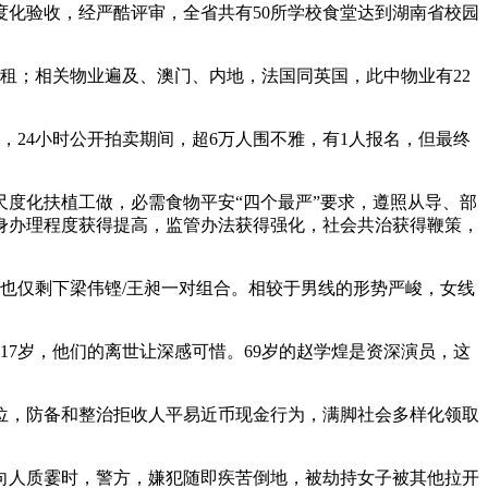
度化验收，经严酷评审，全省共有50所学校食堂达到湖南省校园
租；相关物业遍及、澳门、内地，法国同英国，此中物业有22
24小时公开拍卖期间，超6万人围不雅，有1人报名，但最终
度化扶植工做，必需食物平安“四个最严”要求，遵照从导、部
身办理程度获得提高，监管办法获得强化，社会共治获得鞭策，
双也仅剩下梁伟铿/王昶一对组合。相较于男线的形势严峻，女线
17岁，他们的离世让深感可惜。69岁的赵学煌是资深演员，这
，防备和整治拒收人平易近币现金行为，满脚社会多样化领取
向人质霎时，警方，嫌犯随即疾苦倒地，被劫持女子被其他拉开