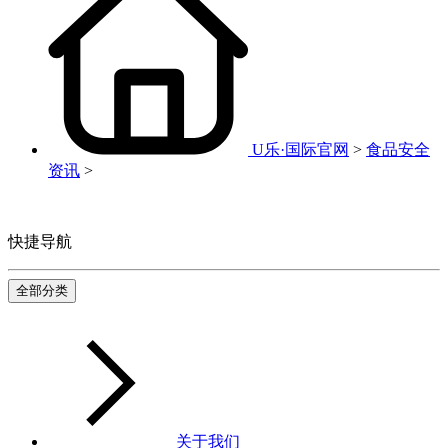
U乐·国际官网
>
食品安全
资讯
>
快捷导航
全部分类
关于我们