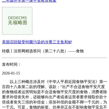
二年级开学第一课平安教育教案
美国召回疑受特菌污染的冷熏三文鱼和鲈
转载丨法答网精选答问（第二十八批）——食物
发布时间：
2026-01-15
以上三种概念涉及对《中华人平易近国食物平安法》第一
百四十八条第二款的理解。该款：“出产不合适食物平安尺度
的食物或者运营明知是不合适食物平安尺度的食物，消费者除
要求补偿丧失外，还能够向出产者或者运营者要求领取价款十
倍或者丧失三倍的补偿金；添加补偿的金额不脚一千元的，为
一千元。可是，食物的标签、仿单存正在不影响食物平安且不