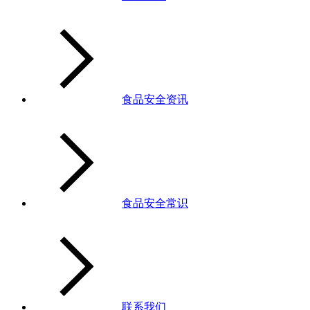
食品安全资讯
食品安全常识
联系我们