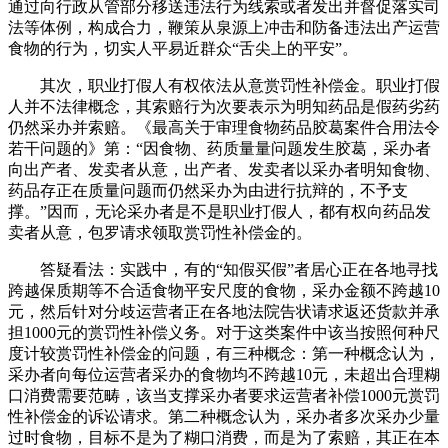
通过向行政从管部分移送违法行为线索或者发出并督促落实司
法等体例，构成合力，鞭策从泉源上冲击和防备违法出产运营
食物的行为，切实人平易近群众“舌尖上的平安”。
其次，职业打假人有权依法从意赏罚性补偿金。职业打假
人并不法律概念，其索赔行为次要表示为明知药品是假药劣药
仍然采办并索赔。《最高关于审理食物药品胶葛案件合用法令
若干问题的》第：“因食物、药质量量问题发生胶葛，采办者
向出产者、发卖者从意，出产者、发卖者以采办者明知食物、
药品存正在质量问题而仍然采办为由进行抗辩的，不予支
撑。”因而，无论采办者是不是职业打假人，都有权向药品发
卖者从意，包罗请求领取赏罚性补偿金的。
答疑看法：实践中，有的“知假买假”者居心正在各地寻找
跨越保质期等不合适食物平安尺度的食物，采办金额不跨越10
元，然后针对分歧运营者正在各地法院告状请求返还货款并承
担1000元的赏罚性补偿义务。对于这类案件中该当按照何种尺
度计较赏罚性补偿金的问题，有三种概念：第一种概念认为，
采办者向每位运营者采办的食物均不跨越10元，未超出合理糊
口消费需要范畴，该当支撑采办者要求运营者补偿1000元赏罚
性补偿金的诉讼请求。第二种概念认为，采办者多次采办少量
过时食物，目标不是为了糊口消费，而是为了索赔，其正在本