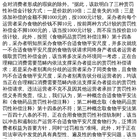
会对消费者形成的瑕疵的除外。”据此，该款明白了三种赏罚
性补偿金计较方式：一是价款的10倍；二是丧失的3倍；三是
添加补偿的金额不脚1000元的，按1000元计较。采办者向每个
运营者采办食物的价钱不脚10元，按前两种方式计较的赏罚性
补偿金不脚1000元的，该当按1000元计较，而不应当按价款10
倍计较。此外，按照《食物药品赏罚性补偿注释》第十四条
的，采办者明知所采办食物不合适食物平安尺度，并多次就统
一不合适食物平安尺度的食物告状请求同终身产者或者运营者
领取赏罚性补偿金的，该当将多次采办环境同一考虑，正在合
理糊口消费需要范畴内依法支撑采办者提出的赏罚性补偿请
求；若是采办者别离向分歧的运营者采办了同类食物，且食物
均不合适食物平安尺度，采办者别离告状分歧运营者的，均该
当正在合理糊口消费需要范畴内依法支撑采办者提出的赏罚性
补偿请求。违法运营者不克不及因其他运营者承担了赏罚性补
偿义务而免责。综上，我们认为，第一种概念合适食物平安法
和《食物药品赏罚性补偿注释》；第二种概念取《食物药品赏
罚性补偿注释》第十四条的不符；第三种概念取食物平安法第
一百四十八条的不符。正在合用食物赏罚性补偿轨制时，该当
以冲击和遏制出产运营不合适食物平安尺度食物行为，泛博消
费者权益为首要方针，同时“过罚相当”准绳。此外，对于正在
司法审讯中发觉的具有典型性、遍及性的食物平安问题，该当