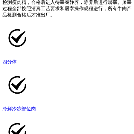
检测瘦肉精，合格后进入待宰圈静养，静养后进行屠宰。屠宰
过程全部按照清真工艺要求和屠宰操作规程进行，所有牛肉产
品检测合格后才准出厂。
四分体
冷鲜冷冻部位肉