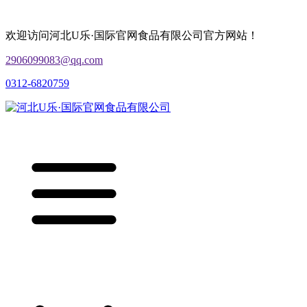
欢迎访问河北U乐·国际官网食品有限公司官方网站！
2906099083@qq.com
0312-6820759