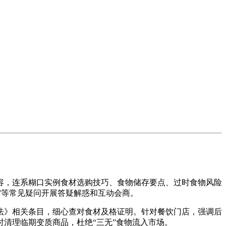
，连系糊口实例食材选购技巧、食物储存要点、过时食物风险
”等常见疑问开展答疑解惑和互动会商。
》相关条目，细心查对食材及格证明。针对餐饮门店，强调后
清理临期变质商品，杜绝“三无”食物流入市场。