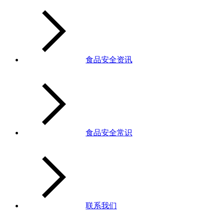
食品安全资讯
食品安全常识
联系我们