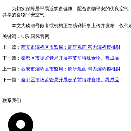
为切实保障居平易近饮食健康，配合食物平安的优良空气，近
共享的食物平安空气。
本文为磅礴号做者或机构正在磅礴旧事上传并发布，仅代表
关键词：U乐·国际官网
上一篇：
西安市灞桥区市监局：调研规画 帮力灞桥樱桃财
下一篇：
秦都区市场监管局开展春节前特殊食物、乳成品
上一篇：
西安市灞桥区市监局：调研规画 帮力灞桥樱桃财
下一篇：
秦都区市场监管局开展春节前特殊食物、乳成品
联系我们