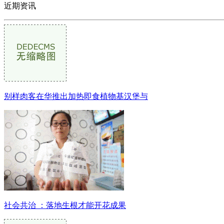
近期资讯
别样肉客在华推出加热即食植物基汉堡与
社会共治 ：落地生根才能开花成果