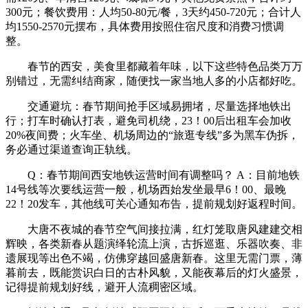
300元；餐饮费用：人均50-80元/餐，3天约450-720元；合计人
均1550-2570元摆布，具体费用按照住宿尺度和消费习惯调
整。
春节的西安，美食里都藏着年味，以下这些特色品类万万
别错过，无需纠结商家，随便找一家当地人多的小店都好吃。
交通避坑：春节期间抢手区域易拥堵，尽量选择地铁出
行；打车时确认打表，避免司机绕，23！00后出租车会加收
20%夜间费；火车坐、机场周边的“旅逛专线”多为黑车伪拆，
务必通过渠道查询正轨线。
Q：春节期间西安地铁运营时间有调整吗？ A：目前地铁
14号线等次要线运营一般，机场西始发坐最早6！00、最晚
22！20发车，其他线可关心通知布告，提前规划好返程时间。
大唐不夜城的春节空气间接拉满，红灯笼取唐风建建交相
辉映，各类新春从题演绎轮流上演，古拆巡逛、乐器吹奏、非
遗展现等出色不竭，仿佛穿越回盛唐新春。这里无需门票，薄
暮前去，既能赏识白日的古朴风貌，又能夜幕后的灯火盛景，
记得提前规划好线，避开人流稠密区域。