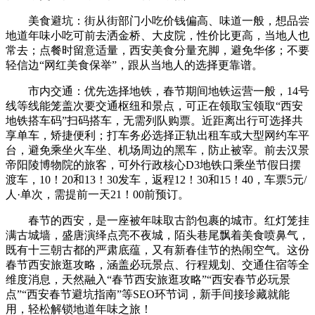
美食避坑：街从街部门小吃价钱偏高、味道一般，想品尝
地道年味小吃可前去洒金桥、大皮院，性价比更高，当地人也
常去；点餐时留意适量，西安美食分量充脚，避免华侈；不要
轻信边“网红美食保举”，跟从当地人的选择更靠谱。
市内交通：优先选择地铁，春节期间地铁运营一般，14号
线等线能笼盖次要交通枢纽和景点，可正在领取宝领取“西安
地铁搭车码”扫码搭车，无需列队购票。近距离出行可选择共
享单车，矫捷便利；打车务必选择正轨出租车或大型网约车平
台，避免乘坐火车坐、机场周边的黑车，防止被宰。前去汉景
帝阳陵博物院的旅客，可外行政核心D3地铁口乘坐节假日摆
渡车，10！20和13！30发车，返程12！30和15！40，车票5元/
人·单次，需提前一天21！00前预订。
春节的西安，是一座被年味取古韵包裹的城市。红灯笼挂
满古城墙，盛唐演绎点亮不夜城，陌头巷尾飘着美食喷鼻气，
既有十三朝古都的严肃底蕴，又有新春佳节的热闹空气。这份
春节西安旅逛攻略，涵盖必玩景点、行程规划、交通住宿等全
维度消息，天然融入“春节西安旅逛攻略”“西安春节必玩景
点”“西安春节避坑指南”等SEO环节词，新手间接珍藏就能
用，轻松解锁地道年味之旅！