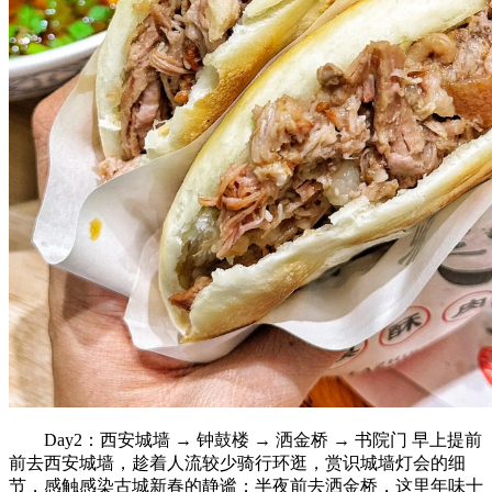
Day2：西安城墙 → 钟鼓楼 → 洒金桥 → 书院门 早上提前
前去西安城墙，趁着人流较少骑行环逛，赏识城墙灯会的细
节，感触感染古城新春的静谧；半夜前去洒金桥，这里年味十