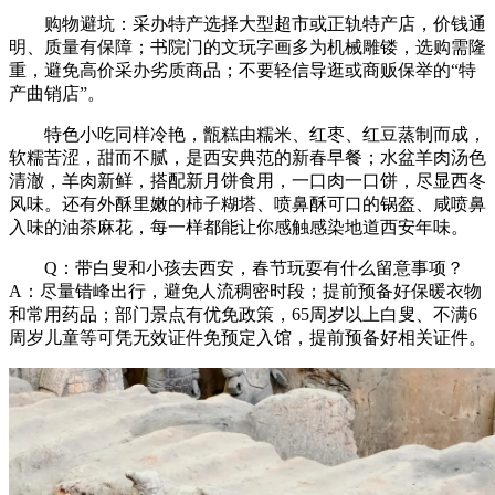
购物避坑：采办特产选择大型超市或正轨特产店，价钱通
明、质量有保障；书院门的文玩字画多为机械雕镂，选购需隆
重，避免高价采办劣质商品；不要轻信导逛或商贩保举的“特
产曲销店”。
特色小吃同样冷艳，甑糕由糯米、红枣、红豆蒸制而成，
软糯苦涩，甜而不腻，是西安典范的新春早餐；水盆羊肉汤色
清澈，羊肉新鲜，搭配新月饼食用，一口肉一口饼，尽显西冬
风味。还有外酥里嫩的柿子糊塔、喷鼻酥可口的锅盔、咸喷鼻
入味的油茶麻花，每一样都能让你感触感染地道西安年味。
Q：带白叟和小孩去西安，春节玩耍有什么留意事项？
A：尽量错峰出行，避免人流稠密时段；提前预备好保暖衣物
和常用药品；部门景点有优免政策，65周岁以上白叟、不满6
周岁儿童等可凭无效证件免预定入馆，提前预备好相关证件。