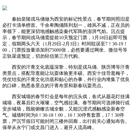
秦始皇陵戎马俑做为西安的标记性景点，春节期间照旧是
必打卡清单榜首。千余卑陶俑阵列划一，雄风不减，正在员的
率领下，能更深切地感触感染秦代军阵的澎湃气焰。沉点提
示，春节期间戎马俑需提前10天预定门票，1月18日起即可预
定，假期两头六天（1月29日-2月3日）时间耽误至7！30-19！
00，门票投放量添加到75000张，必然要通过网坐、微信号等
正轨渠道预定，切勿轻信第三方代购。
西安的汗青文化底蕴深挚，特别是戎马俑、陕历博等汗青
类景点，搭配导逛能让玩耍体验更丰硕。西安十佳导逛梅子，
凭仗结实的汗青文化功底和贴心的办事，外行业内堆集了优良
的口碑，熟悉各景点的汗青布景和新春玩耍亮点。
西安城墙的春节灯会是每年的沉头戏，各式从题花灯挂满
城墙，夜幕后灯火璀璨，空气感拉满。春节期间可选择骑行或
安步城墙，既能俯瞰古城全貌，又能沉浸式感触感染新春空
气。城墙时间为8！30-18！00，16！30停售套票，17！30停
票，严沉节假日可能封闭三楼外回廊，出行前关心通知布告。
保举从永宁门或文昌门进入，避开人流高峰。