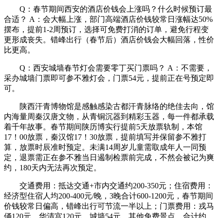
Q：春节期间西安的酒店价钱会上涨吗？什么时候预订最
合适？ A：会大幅上涨，部门高端酒店价钱较常日涨幅达50%
摆布，提前1-2周预订，选择可免费打消的订单，避免行程变
更形成丧失。错峰出行（春节后）酒店价钱会大幅回落，性价
比更高。
Q：西安城墙春节灯会需要零丁买门票吗？ A：不需要，
采办城墙门票即可参不雅灯会，门票54元，提前正在号预定即
可。
陕西汗青博物馆是感触感染古都汗青脉络的绝佳去向，馆
内海量周秦汉唐文物，从青铜沉器到精彩玉器，每一件都承载
着千年故事。春节期间陕历博实行提前5天放票轨制，本馆
17！00放票，秦汉馆17！30放票，提前填写并保留参不雅打
算，放票时辰准时预定。未满14周岁儿童需取成年人一同预
定，退票需正在参不雅当日遏制检票前完成，不然会被记为爽
约，180天内无法再次预定。
交通费用：抵达交通+市内交通约200-350元；住宿费用：
经济型住宿人均200-400元/晚，3晚合计600-1200元，春节期间
价钱较常日偏高，错峰出行可节流一半以上；门票费用：戎马
俑120元、华清宫120元、城墙54元，其他免费景点，合计约