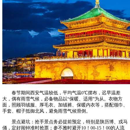
春节期间西安气温较低，平均气温0℃摆布，迟早温差
大，偶有雨雪气候，必备物品以“保暖、适用”为从。衣物方
面，照顾羽绒服、厚毛衣、加绒裤、保暖内衣等，搭配领巾、
手套、帽子抵御北风，避免雨雪气候滑倒。
景点避坑：抢手景点务必提前预定，特别是陕历博、戎马
俑，定好闹钟准时抢票；参不雅时避开10！00-15！00的人流