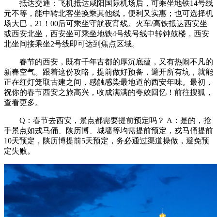
抵达交通：飞机抵达咸阳国际机场后，可乘坐地铁14号线
元不等，能中转北客坐换乘其他线，便利又实惠；也可选择机
场大巴，21！00后可乘坐守航夜宵线。火车/高铁抵达西安坐
或西安北坐，西安坐可乘坐地铁4号线号线中转钟鼓楼，西安
北坐间接乘坐2号线即可达到焦点区域。
春节的西安，既有千年古都的厚沉底蕴，又有热闹不凡的
新春空气。跟着这份攻略，提前做好预备，避开所有坑，就能
正在红灯笼取古建之间，感触感染最地道的西安年味。最初，
祝你的春节西安之旅高兴，收成满满的夸姣回忆！前往搜狐，
查看更多。
Q：春节去西安，景点都需要提前预定吗？ A：是的，抢
手景点如戎马俑、陕历博、城墙等均需提前预定，戎马俑提前
10天预定，陕历博提前5天预定，务必通过渠道操做，避免预
定失败。