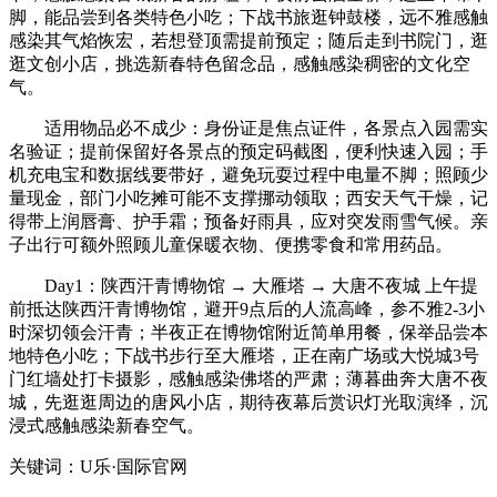
脚，能品尝到各类特色小吃；下战书旅逛钟鼓楼，远不雅感触
感染其气焰恢宏，若想登顶需提前预定；随后走到书院门，逛
逛文创小店，挑选新春特色留念品，感触感染稠密的文化空
气。
适用物品必不成少：身份证是焦点证件，各景点入园需实
名验证；提前保留好各景点的预定码截图，便利快速入园；手
机充电宝和数据线要带好，避免玩耍过程中电量不脚；照顾少
量现金，部门小吃摊可能不支撑挪动领取；西安天气干燥，记
得带上润唇膏、护手霜；预备好雨具，应对突发雨雪气候。亲
子出行可额外照顾儿童保暖衣物、便携零食和常用药品。
Day1：陕西汗青博物馆 → 大雁塔 → 大唐不夜城 上午提
前抵达陕西汗青博物馆，避开9点后的人流高峰，参不雅2-3小
时深切领会汗青；半夜正在博物馆附近简单用餐，保举品尝本
地特色小吃；下战书步行至大雁塔，正在南广场或大悦城3号
门红墙处打卡摄影，感触感染佛塔的严肃；薄暮曲奔大唐不夜
城，先逛逛周边的唐风小店，期待夜幕后赏识灯光取演绎，沉
浸式感触感染新春空气。
关键词：U乐·国际官网