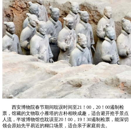
西安博物院春节期间耽误时间至21！00，20！00遏制检
票，馆藏的文物取小雁塔的古朴相映成趣，适合避开抢手景点
人流，半坡博物馆也耽误至20！00，19！30遏制检票，能深切
领会原始先平易近的糊口场景，适合亲子家庭前去。