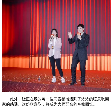
此外，让正在场的每一位同窗都感遭到了浓浓的暖意取回
家的感受。这份欣喜取，将成为大师配合的夸姣回忆。