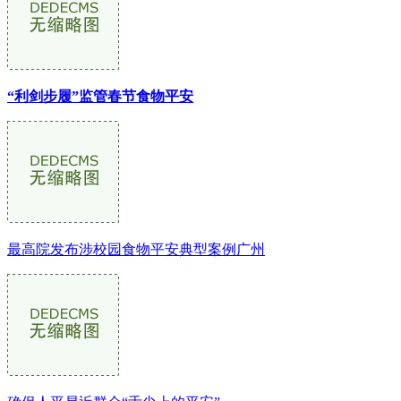
“利剑步履”监管春节食物平安
最高院发布涉校园食物平安典型案例广州