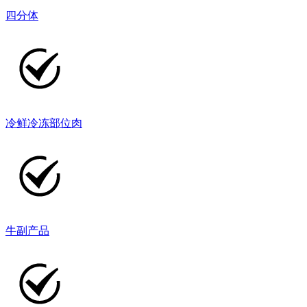
四分体
冷鲜冷冻部位肉
牛副产品