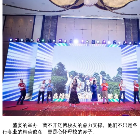
盛宴的举办，离不开泛博校友的鼎力支撑。他们不只是各
行各业的精英俊彦，更是心怀母校的赤子。