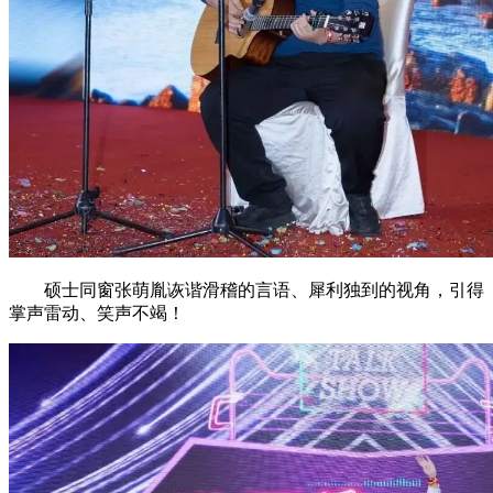
硕士同窗张萌胤诙谐滑稽的言语、犀利独到的视角，引得
掌声雷动、笑声不竭！