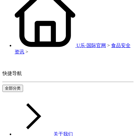
U乐·国际官网
>
食品安全
资讯
>
快捷导航
全部分类
关于我们