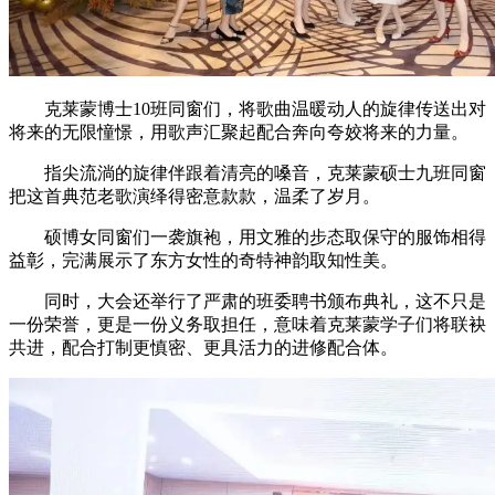
克莱蒙博士10班同窗们，将歌曲温暖动人的旋律传送出对
将来的无限憧憬，用歌声汇聚起配合奔向夸姣将来的力量。
指尖流淌的旋律伴跟着清亮的嗓音，克莱蒙硕士九班同窗
把这首典范老歌演绎得密意款款，温柔了岁月。
硕博女同窗们一袭旗袍，用文雅的步态取保守的服饰相得
益彰，完满展示了东方女性的奇特神韵取知性美。
同时，大会还举行了严肃的班委聘书颁布典礼，这不只是
一份荣誉，更是一份义务取担任，意味着克莱蒙学子们将联袂
共进，配合打制更慎密、更具活力的进修配合体。