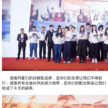
感激同窗们的信赖取选择，是你们的支撑让我们不竭前
行；感激所有合做伙伴的鼎力相帮，是你们的配合勤奋让我们
收成了今天的硕果。