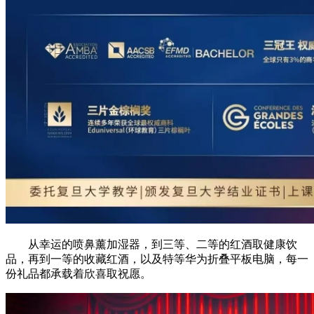
从幸运的喷鼻薰加湿器，到三等、二等的红酒取健康饮
品，再到一等的收藏红酒，以及特等华为折叠平板电脑，每一
份礼品都承载着欣喜取祝愿。