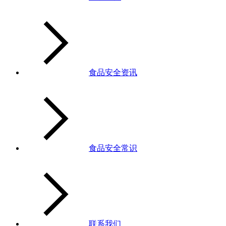
食品安全资讯
食品安全常识
联系我们