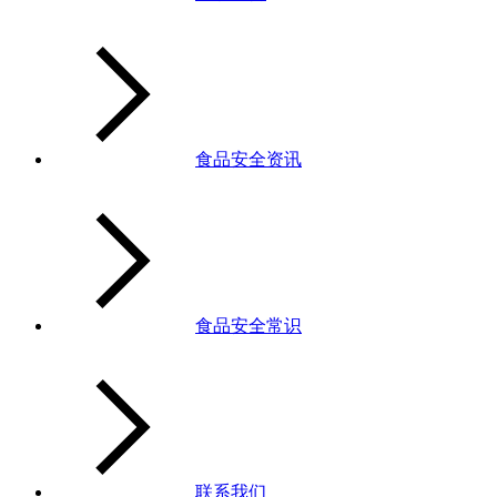
食品安全资讯
食品安全常识
联系我们