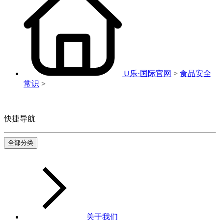
U乐·国际官网
>
食品安全
常识
>
快捷导航
全部分类
关于我们