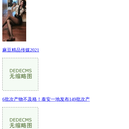
麻豆精品传媒2021
6批次产物不及格！泰安一地发布149批次产