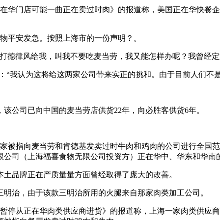
在华门店可能一曲正在卖过时肉》的报道称，美国正在华快餐企
物平安发急。按照上海市的一份声明？。
德律风给我，叫我不要吃麦当劳，我又能怎样办呢？我曾经定
“我认为这将给这两家公司带来实正的挑和。由于目前人们不是
公司已向中国的麦当劳店供货22年，向必胜客供货6年。
一家被指向麦当劳和肯德基发卖过时牛肉和鸡肉的公司进行全国
限公司（上海福喜食物无限公司投资方）正在华中、华东和华南
土品牌正在产质量量方面曾经取得了庞大的改善。
三明治，由于该款三明治所用的火腿来自那家肉类加工公司。
暂停从正在华肉类供应商进货》的报道称，上海一家肉类供应商