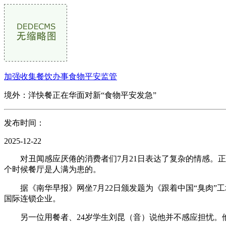
加强收集餐饮办事食物平安监管
境外：洋快餐正在华面对新“食物平安发急”
发布时间：
2025-12-22
对丑闻感应厌倦的消费者们7月21日表达了复杂的情感。正
个时候餐厅是人满为患的。
据《南华早报》网坐7月22日颁发题为《跟着中国“臭肉”
国际连锁企业。
另一位用餐者、24岁学生刘昆（音）说他并不感应担忧。他