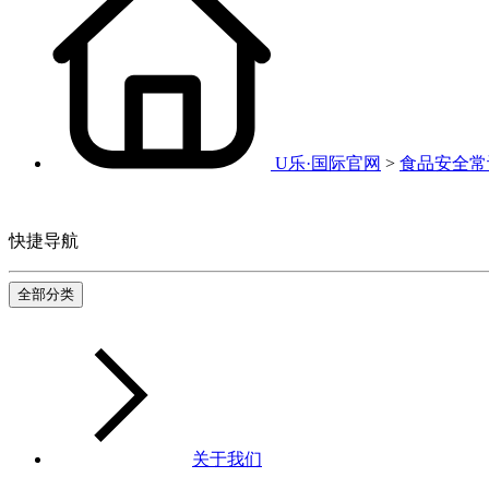
U乐·国际官网
>
食品安全常
快捷导航
全部分类
关于我们