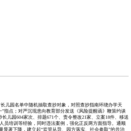
市长儿园名单中随机抽取查抄对象，对照查抄指南环绕办学天
一”指点；对严沉现患向教育部分发送《风险提醒函》鞭策约谈
园604家次、排题671个、责令整改21家、立案18件、移送
源、人员培训等经验，同时违法案例，强化正反两方面指导。通顺
扬量显著下降，建立起“监管从导、园方落实、社会参取”的共治