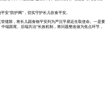
平安“防护网”，切实守护长儿饮食平安。
监管缝隙，将长儿园食物平安列为严沉平易近生取使命。一是要
、中端跟尾、后端共治”长效机制，将问题整改做为焦点环节，