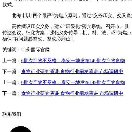
款式。
北海市以“四个最严”为焦点原则，通过“义务压实、交叉查抄
高位摆设压实义务，建立“层级化”落实系统。召开市、县（
传达会议、细化方案，强化义务传导，机、料、法、环”为焦点
确保“有问题必整改、整改必到位”。
关键词：U乐·国际官网
上一篇：
6批次产物不及格！泰安一地发布149批次产物食物
下一篇：
食物行业研究演讲-食物行业阐发演讲-市场调研中
上一篇：
6批次产物不及格！泰安一地发布149批次产物食物
下一篇：
食物行业研究演讲-食物行业阐发演讲-市场调研中
联系我们