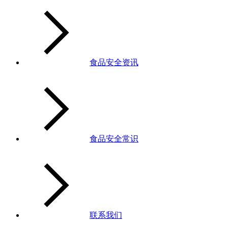
食品安全资讯
食品安全常识
联系我们