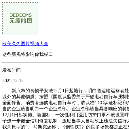
欧美久久图片视频大全
这些新规将影响你我糊口
发布时间：
2025-12-12
新点窜的食物平安法12月1日起施行，明白道运输运营者处
以外的其他物质。按照《国度认监委关于严酷电动自行车强制性
全面停售。消费者选购电动自行车时，请认准CCC认证标记和
当的企业该当明白一个企业总部。企业总部该当具备响应的餐
12月1日起实施。新国标，一次性利用医用防护口罩不该设置
子进一步健全信用修复轨制，激励当事人自动改正违法失信行为
我为原型的”。 马斯克还称，《钢铁侠2》的良多场景都是正在