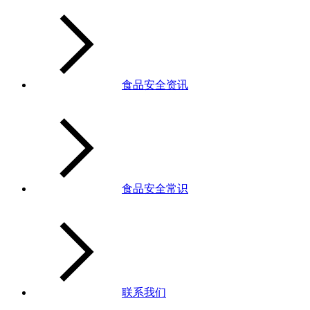
食品安全资讯
食品安全常识
联系我们