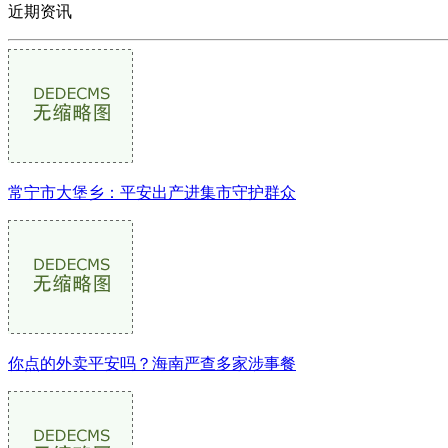
近期资讯
常宁市大堡乡：平安出产进集市守护群众
你点的外卖平安吗？海南严查多家涉事餐