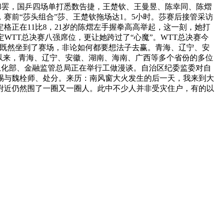
赛和罢，国乒四场单打悉数告捷，王楚钦、王曼昱、陈幸同、陈熠
赛前“莎头组合”莎、王楚钦拖场达1。5小时。莎赛后接管采访
正在11比8，21岁的陈熠左手握拳高高举起，这一刻，她打
WTT总决赛八强席位，更让她跨过了“心魔”。WTT总决赛今
“既然坐到了赛场，非论如何都要想法子去赢。青海、辽宁、安
8日以来，青海、辽宁、安徽、湖南、海南、广西等多个省份的多位
消息化部、金融监管总局正在举行工做漫谈。自治区纪委监委对自
赐与魏栓师、处分。来历：南风窗大火发生的后一天，我来到大
附近仍然围了一圈又一圈人。此中不少人并非受灾住户，有的以