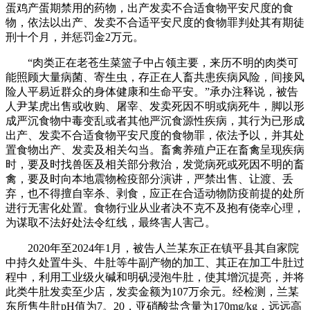
蛋鸡产蛋期禁用的药物，出产发卖不合适食物平安尺度的食
物，依法以出产、发卖不合适平安尺度的食物罪判处其有期徒
刑十个月，并惩罚金2万元。
“肉类正在老苍生菜篮子中占领主要，来历不明的肉类可
能照顾大量病菌、寄生虫，存正在人畜共患疾病风险，间接风
险人平易近群众的身体健康和生命平安。”承办注释说，被告
人尹某虎出售或收购、屠宰、发卖死因不明或病死牛，脚以形
成严沉食物中毒变乱或者其他严沉食源性疾病，其行为已形成
出产、发卖不合适食物平安尺度的食物罪，依法予以，并其处
置食物出产、发卖及相关勾当。畜禽养殖户正在畜禽呈现疾病
时，要及时找兽医及相关部分救治，发觉病死或死因不明的畜
禽，要及时向本地震物检疫部分演讲，严禁出售、让渡、丢
弃，也不得擅自宰杀、剥食，应正在合适动物防疫前提的处所
进行无害化处置。食物行业从业者决不克不及抱有侥幸心理，
为谋取不法好处法令红线，最终害人害己。
2020年至2024年1月，被告人兰某东正在镇平县其自家院
中持久处置牛头、牛肚等牛副产物的加工、其正在加工牛肚过
程中，利用工业级火碱和明矾浸泡牛肚，使其增沉提亮，并将
此类牛肚发卖至少店，发卖金额为107万余元。经检测，兰某
东所售牛肚pH值为7。20，亚硝酸盐含量为170mg/kg，远远高