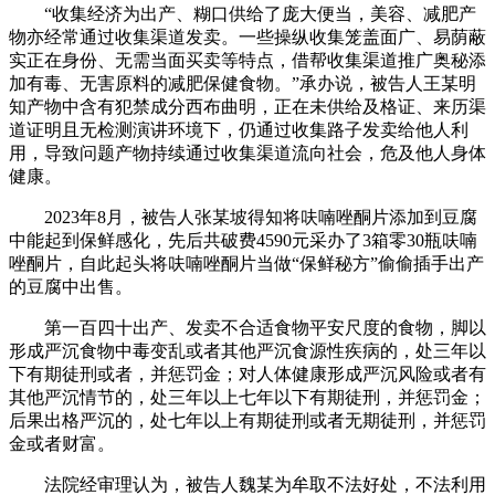
“收集经济为出产、糊口供给了庞大便当，美容、减肥产
物亦经常通过收集渠道发卖。一些操纵收集笼盖面广、易荫蔽
实正在身份、无需当面买卖等特点，借帮收集渠道推广奥秘添
加有毒、无害原料的减肥保健食物。”承办说，被告人王某明
知产物中含有犯禁成分西布曲明，正在未供给及格证、来历渠
道证明且无检测演讲环境下，仍通过收集路子发卖给他人利
用，导致问题产物持续通过收集渠道流向社会，危及他人身体
健康。
2023年8月，被告人张某坡得知将呋喃唑酮片添加到豆腐
中能起到保鲜感化，先后共破费4590元采办了3箱零30瓶呋喃
唑酮片，自此起头将呋喃唑酮片当做“保鲜秘方”偷偷插手出产
的豆腐中出售。
第一百四十出产、发卖不合适食物平安尺度的食物，脚以
形成严沉食物中毒变乱或者其他严沉食源性疾病的，处三年以
下有期徒刑或者，并惩罚金；对人体健康形成严沉风险或者有
其他严沉情节的，处三年以上七年以下有期徒刑，并惩罚金；
后果出格严沉的，处七年以上有期徒刑或者无期徒刑，并惩罚
金或者财富。
法院经审理认为，被告人魏某为牟取不法好处，不法利用