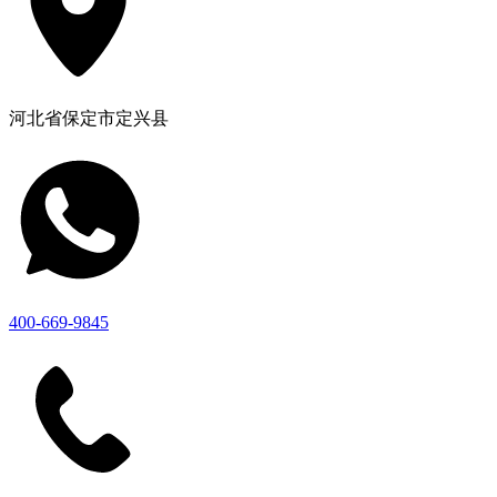
河北省保定市定兴县
400-669-9845