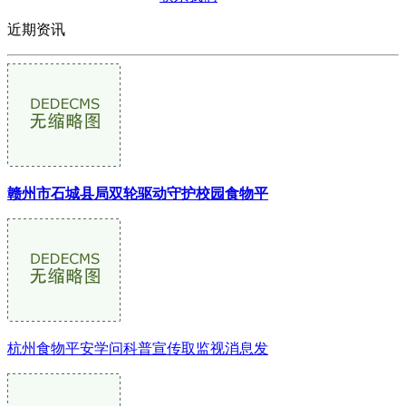
近期资讯
赣州市石城县局双轮驱动守护校园食物平
杭州食物平安学问科普宣传取监视消息发