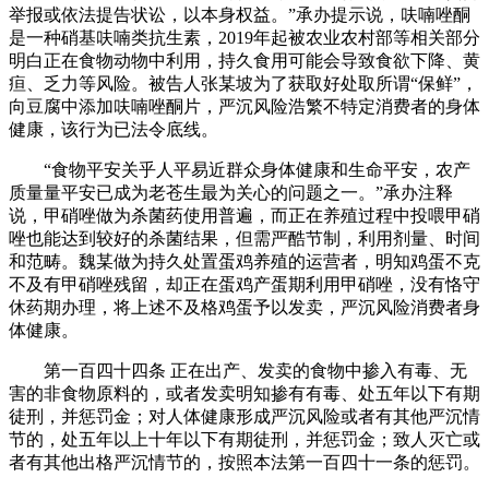
举报或依法提告状讼，以本身权益。”承办提示说，呋喃唑酮
是一种硝基呋喃类抗生素，2019年起被农业农村部等相关部分
明白正在食物动物中利用，持久食用可能会导致食欲下降、黄
疸、乏力等风险。被告人张某坡为了获取好处取所谓“保鲜”，
向豆腐中添加呋喃唑酮片，严沉风险浩繁不特定消费者的身体
健康，该行为已法令底线。
“食物平安关乎人平易近群众身体健康和生命平安，农产
质量量平安已成为老苍生最为关心的问题之一。”承办注释
说，甲硝唑做为杀菌药使用普遍，而正在养殖过程中投喂甲硝
唑也能达到较好的杀菌结果，但需严酷节制，利用剂量、时间
和范畴。魏某做为持久处置蛋鸡养殖的运营者，明知鸡蛋不克
不及有甲硝唑残留，却正在蛋鸡产蛋期利用甲硝唑，没有恪守
休药期办理，将上述不及格鸡蛋予以发卖，严沉风险消费者身
体健康。
第一百四十四条 正在出产、发卖的食物中掺入有毒、无
害的非食物原料的，或者发卖明知掺有有毒、处五年以下有期
徒刑，并惩罚金；对人体健康形成严沉风险或者有其他严沉情
节的，处五年以上十年以下有期徒刑，并惩罚金；致人灭亡或
者有其他出格严沉情节的，按照本法第一百四十一条的惩罚。