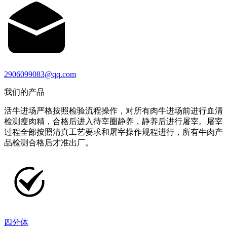
2906099083@qq.com
我们的产品
活牛进场严格按照检验流程操作，对所有肉牛进场前进行血清
检测瘦肉精，合格后进入待宰圈静养，静养后进行屠宰。屠宰
过程全部按照清真工艺要求和屠宰操作规程进行，所有牛肉产
品检测合格后才准出厂。
四分体