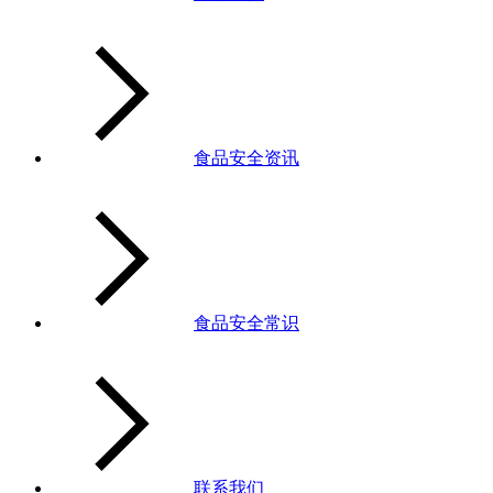
食品安全资讯
食品安全常识
联系我们