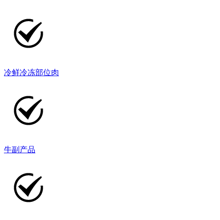
冷鲜冷冻部位肉
牛副产品