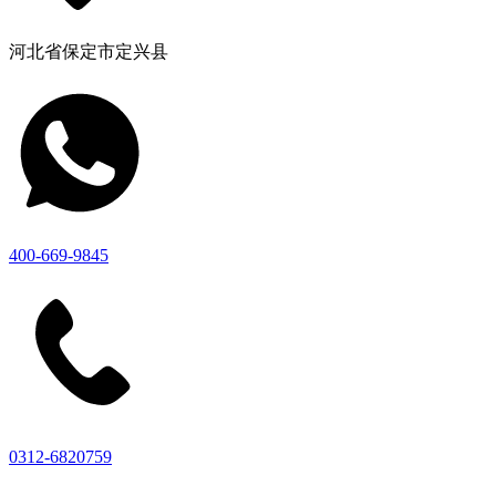
河北省保定市定兴县
400-669-9845
0312-6820759