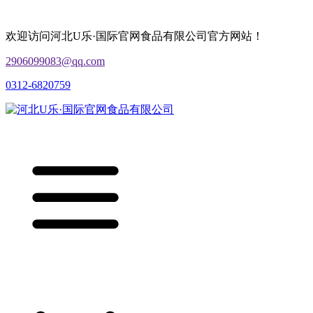
欢迎访问河北U乐·国际官网食品有限公司官方网站！
2906099083@qq.com
0312-6820759