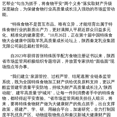
艺帮企”勾当为抓手，将食物平安“两个义务”落实取财产升级
深度融合，为保健食物行业高质量成长注入强劲的市场监管动
能。
“特殊食物不是普互市品。唯有立异，才能培育出属于特
殊食物行业的新质出产力，更好满脚人平易近群众日益多元
化、精准化的健康需求。”10月26日，正在第十届中国特殊食
物大会健康中国取羊乳高质量成长论坛上，陕西秦龙乳业集团
无限公司副总裁杜管利说。
自2023年获得首张特殊医学配方食物注册证书以来，陕西
省市场监管局积极组织专题培训，并放置专家供给“面临面”现
场指点等办事。
“我们建立‘泉源管控、过程严管、结尾逃溯’全链条监管
系统，既为全国特殊食物加工财产供给优良原料支持，更以严
酷监管建牢质量平安防地，持续为财产高质量成长注入‘陕西
动能’、建牢高质量‘护城河’，让每一件到消费者手中的特殊食
物，都经得起平安查验。”省市场监管局相关担任人暗示，将
来，要将特殊食物财产做为大健康财产的焦点抓手，出台支撑
政策，搭建产、学、研、用融合平台，加速研究，全力打制国
度羊乳优良产区、动物提取物焦点和秦汉新城大健康财产园