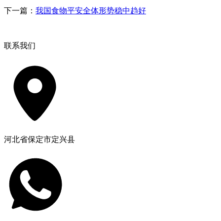
下一篇：
我国食物平安全体形势稳中趋好
联系我们
河北省保定市定兴县