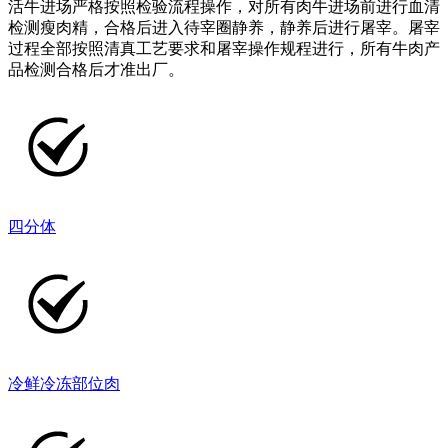
活牛进场严格按照检验流程操作，对所有肉牛进场前进行血清
检测瘦肉精，合格后进入待宰圈静养，静养后进行屠宰。屠宰
过程全部按照清真工艺要求和屠宰操作规程进行，所有牛肉产
品检测合格后才准出厂。
四分体
冷鲜冷冻部位肉