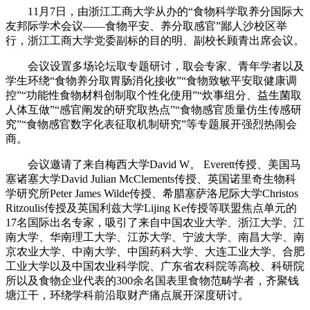
11月7日，由浙江工商大学从办的“食物科学取养分国际大
友邦际学术会议——食物平安、养分取感官”鄙人沙校区举
行，浙江工商大学党委副标的目的明、副校长顾青出席会议。
会议设置多场论坛取专题研讨，取会专家、青年学者以及
学生环绕“食物养分取胃肠消化接收”“食物致敏平安取健康调
控”“功能性食物材料创制取个性化使用”“炊事组分、益生菌取
人体互做”“感官阐发的研究取热点”“食物感官质量仿生传感研
究”“食物感官数字化表征取机制研究”等专题展开强烈热闹会
商。
会议邀请了来自梅西大学David W。 Everett传授、美国马
塞诸塞大学David Julian McClements传授、英国诺里奇生物科
学研究所Peter James Wilde传授、希腊塞萨洛尼际大学Christos
Ritzoulis传授及英国利兹大学Lijing Ke传授等联盟焦点单元的
17名国际出名专家，吸引了来自中国农业大学、浙江大学、江
南大学、华南理工大学、江苏大学、宁波大学、南昌大学、南
京农业大学、中南大学、中国药科大学、大连工业大学、合肥
工业大学以及中国农业科学院、广东省农科院等高校、科研院
所以及食物企业代表的300余名国表里食物范畴学者，齐聚钱
塘江干，环绕学科前沿取财产痛点展开深度研讨。