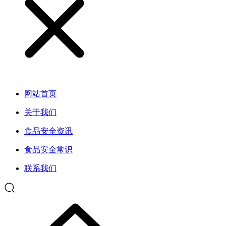
网站首页
关于我们
食品安全资讯
食品安全常识
联系我们