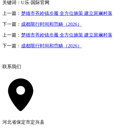
关键词：U乐·国际官网
上一篇：
楚雄市苍岭镇步履 全方位施策 建立斑斓村落
下一篇：
成都限行时间和范畴（2026）
上一篇：
楚雄市苍岭镇步履 全方位施策 建立斑斓村落
下一篇：
成都限行时间和范畴（2026）
联系我们
河北省保定市定兴县