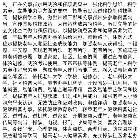
制，正在公事员录用测验和任职调查中，强化科学思维、科学
素养、立异能力等方面的要求，指导激励其进修控制科技学
问，提拔科学本质。激励带领干部和公事员带头参取科普勾
当，宣传国度科技政策，为鞭策构成崇尚科学、激励立异的社
会文化空气做出积极贡献。以提拔消息素养和健康素养为沉
点，丰硕老年人科普办事的供给内容、渠道路子、体例方式，
稳步提拔老年人顺应社会成长能力，加强老年人获得感、幸福
感、平安感，实现老有所乐、老有所学、老有所为。实施聪慧
帮老科普步履。加强家庭、社区、社会协同，通过宣布道育、
体验进修、测验考试使用、互帮帮扶等体例，提高老年人科学
素养和消息素养。聚焦老年人使用智能手艺、融入聪慧社会的
需乞降坚苦，依托老年大学（学校、进修点）、老年科技大
学、社区科普大学、养老办事机构等，开设智妙手机利用、智
能就医、智能消费、智能金融等课程，普及智能手艺学问和技
术，提拔老年人消息获取、识别和利用能力，加强老年人小我
消息平安认识，无效防止和应对收集、电信诈骗。加强老年人
健康科普办事。依托健康教育系统，鞭策老年人健康科普进社
区、进村落、进机构、进家庭，开展健康大课堂、老年健康宣
传周等勾当，操纵、电视、报刊、收集等各类，普及合理炊
事、食物平安、心理健康、体育熬炼、合理用药、防灾减灾和
应急避险等学问，提高老年人健康素养。充实操纵社区养老办