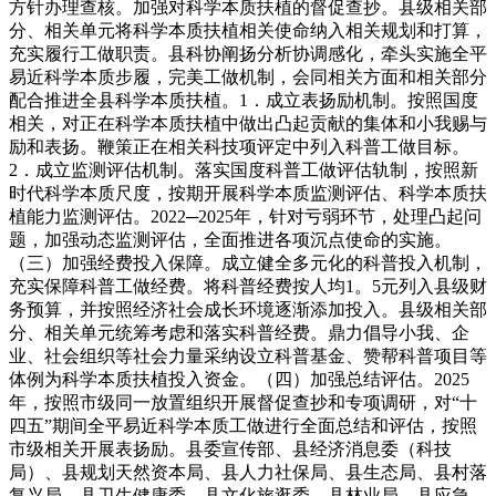
方针办理查核。加强对科学本质扶植的督促查抄。县级相关部
分、相关单元将科学本质扶植相关使命纳入相关规划和打算，
充实履行工做职责。县科协阐扬分析协调感化，牵头实施全平
易近科学本质步履，完美工做机制，会同相关方面和相关部分
配合推进全县科学本质扶植。1．成立表扬励机制。按照国度
相关，对正在科学本质扶植中做出凸起贡献的集体和小我赐与
励和表扬。鞭策正在相关科技项评定中列入科普工做目标。
2．成立监测评估机制。落实国度科普工做评估轨制，按照新
时代科学本质尺度，按期开展科学本质监测评估、科学本质扶
植能力监测评估。2022─2025年，针对亏弱环节，处理凸起问
题，加强动态监测评估，全面推进各项沉点使命的实施。
（三）加强经费投入保障。成立健全多元化的科普投入机制，
充实保障科普工做经费。将科普经费按人均1。5元列入县级财
务预算，并按照经济社会成长环境逐渐添加投入。县级相关部
分、相关单元统筹考虑和落实科普经费。鼎力倡导小我、企
业、社会组织等社会力量采纳设立科普基金、赞帮科普项目等
体例为科学本质扶植投入资金。（四）加强总结评估。2025
年，按照市级同一放置组织开展督促查抄和专项调研，对“十
四五”期间全平易近科学本质工做进行全面总结和评估，按照
市级相关开展表扬励。县委宣传部、县经济消息委（科技
局）、县规划天然资本局、县人力社保局、县生态局、县村落
复兴局、县卫生健康委、县文化旅逛委、县林业局、县应急