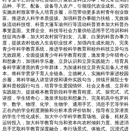
品种、手艺、配备、设备导入农户，引领现代农业成长。深切
实施农村致富带头人培育步履，示范带动更多农村青年创业致
富。推进农人科学本质提拔。加强科普办事能力扶植，无效操
纵流动科技馆、科普大篷车渝州行等流动科普资本加大科普办
事笼盖面。支撑企业、科技等社会力量供给适用手艺培训和科
技征询办事，加大对农村留守妇女、儿童、白叟的科普办事力
度，提拔农村低收入生齿职业技术，加强内生成长能力。完美
青少年科学教育系统，推进学校科学教育和校外科技立异勾当
无效跟尾，全面提拔青少年科学教育程度，激发青少年猎奇心
和想象力，加强科学乐趣、立异认识和立异实践能力，培育具
备科学家潜质的青少年群体，为加速科技立异夯实后备人才根
本。将科学贯穿于育人全链条。立德树人，实施科学家进校园
步履，将科学融入讲堂讲授和课外实践勾当，持续开展院士专
家科普校园行勾当，培育学生爱国情怀、社会义务感、立异和
实践能力。提拔根本教育阶段科学教育程度。式、探究式、式
讲授，学生猎奇心，激发求知欲和想象力。完美初高中包罗科
学、数学、物理、化学、生物学、通用手艺、消息手艺等学科
正在内的学业程度测验和分析本质评价轨制，指导有立异潜质
的学生个性化成长。加大中小学科学教育场地、设备、耗材及
运转投入，加大科学教育勾当和资本向农村倾斜力度。推进消
息手艺取科学教育深度融合，奉行场景式、体验式、沉浸式进