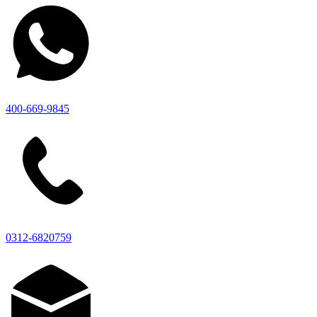
400-669-9845
0312-6820759